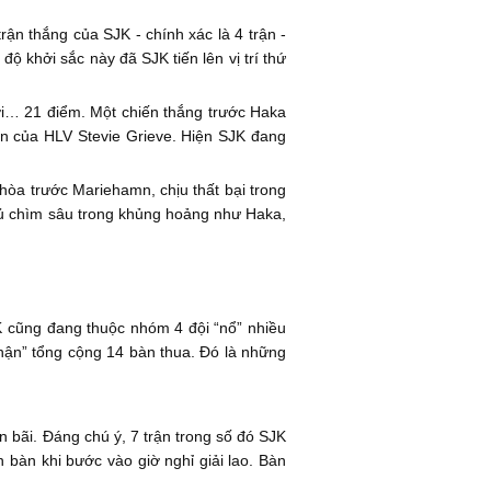
rận thắng của SJK - chính xác là 4 trận -
ộ khởi sắc này đã SJK tiến lên vị trí thứ
ới… 21 điểm. Một chiến thắng trước Haka
ân của HLV Stevie Grieve. Hiện SJK đang
 hòa trước Mariehamn, chịu thất bại trong
hủ chìm sâu trong khủng hoảng như Haka,
K cũng đang thuộc nhóm 4 đội “nổ” nhiều
nhận” tổng cộng 14 bàn thua. Đó là những
n bãi. Đáng chú ý, 7 trận trong số đó SJK
 bàn khi bước vào giờ nghỉ giải lao. Bàn