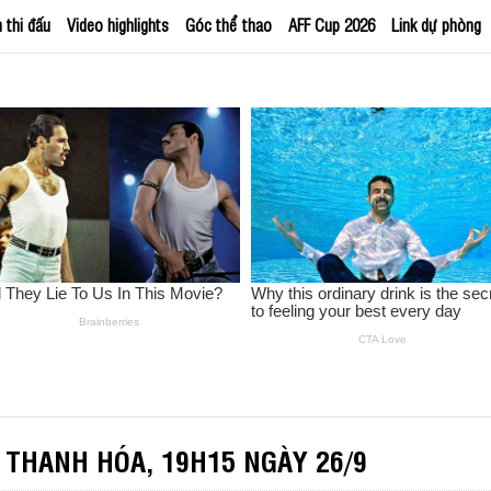
h thi đấu
Video highlights
Góc thể thao
AFF Cup 2026
Link dự phòng
 THANH HÓA, 19H15 NGÀY 26/9