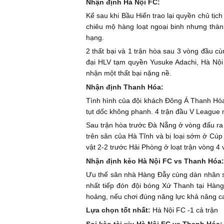
Nhận định Hà Nội FC:
Kể sau khi Bầu Hiển trao lại quyền chủ tịch
chiêu mộ hàng loạt ngoại binh nhưng thàn
hạng.
2 thất bại và 1 trận hòa sau 3 vòng đầu cù
đại HLV tạm quyền Yusuke Adachi, Hà Nội 
nhận một thất bại nặng nề.
Nhận định Thanh Hóa:
Tình hình của đội khách Đông Á Thanh Hóa
tụt dốc không phanh. 4 trận đầu V League 
Sau trận hòa trước Đà Nẵng ở vòng đấu ra q
trên sân của Hà Tĩnh và bị loại sớm ở Cúp
vật 2-2 trước Hải Phòng ở loạt trận vòng 4
Nhận định kèo Hà Nội FC vs Thanh Hóa:
Ưu thế sân nhà Hàng Đẫy cùng dàn nhân sự
nhất tiếp đón đội bóng Xứ Thanh tại Hàng
hoảng, nếu chơi đúng năng lực khả năng ca
Lựa chọn tốt nhất:
Hà Nội FC -1 cả trận