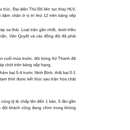
u trúc. Đại diện Thủ Đô liên tục thay HLV,
 dậm chân ở vị trí thứ 12 trên bảng xếp
p sa thải. Loạt trận gần nhất, dưới triều
mắn, Văn Quyết và các đồng đội đã phải
ạn cuối mùa trước, đội bóng Xứ Thanh đã
áp chót trên bảng xếp hạng,
hảm bại 0-4 trước Ninh Bình, thất bại 0-1
tạm thời được kết thúc sau trận hòa chật
ùng tỷ lệ chấp lên đến 1 bàn. 5 lần gần
nh đội khách cũng đang chìm trong khủng