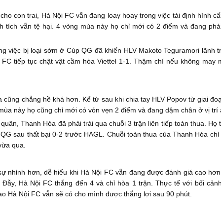
 cho con trai, Hà Nội FC vẫn đang loay hoay trong việc tái định hình cấ
h tích vẫn tệ hại. 4 vòng mùa này họ chỉ mới có 2 điểm và đang phải
ng việc bị loại sớm ở Cúp QG đã khiến HLV Makoto Teguramori lãnh trá
FC tiếp tục chật vật cầm hòa Viettel 1-1. Thậm chí nếu không may 
 cũng chẳng hề khá hơn. Kể từ sau khi chia tay HLV Popov từ giai đo
mùa này họ cũng chỉ mới có vỏn vẹn 2 điểm và đang dậm chân ở vị trí 
uân, Thanh Hóa đã phải trải qua chuỗi 3 trận liên tiếp toàn thua. Họ t
 QG sau thất bại 0-2 trước HAGL. Chuỗi toàn thua của Thanh Hóa chỉ 
 vừa qua.
 nhỉnh hơn, dễ hiểu khi Hà Nội FC vẫn đang được đánh giá cao hơn c
 Đẫy, Hà Nội FC thắng đến 4 và chỉ hòa 1 trận. Thực tế với bối cả
o Hà Nội FC vẫn sẽ có cho mình được thắng lợi sau 90 phút.