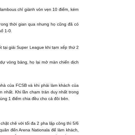
ralambous chỉ giành vỏn vẹn 10 điểm, kém
trong thời gian qua nhưng họ cũng đã có
số 1-0.
t tại giải Super League khi tạm xếp thứ 2
 dự vòng bảng, họ lại mở màn chiến dịch
 nhà của FCSB và khi phải làm khách của
n nhất. Khi lần chạm trán duy nhất trong
 cùng 1 điểm chia đều cho cả đôi bên.
hặt chẽ với tối đa 2 pha lập công thì 5/6
 quân đến Arena Nationala để làm khách,