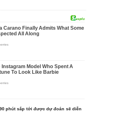
90 phút sắp tới được dự đoán sẽ diễn