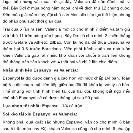
Liga thế nhưng vài mùa trở lại đây, Valencia đã dần đánh mất vị
thế. Bầy Dơi ở mùa bóng năm ngoái chỉ về đích thứ 12 chung cuộc.
Đến mùa giải năm nay, đội chủ sân Mestalla tiếp tục thể hiện phong
độ phập phù suốt thời gian qua.
Trải qua 5 lần ra sân, Valencia mới có cho mình 7 điểm và tạm giữ
vị trí thứ 11 trên bảng xếp hạng. Bầy Dơi có cho mình 2 chiến thắng
trước Getafe và Athletic Bilbao. Còn lại họ đã để thua Osasuna và
thảm bại 0-6 trước Barcelona. Việc phải hành quân xa nhà luôn
khiến Valencia gặp rất nhiều khó khăn với chuỗi 6 trận liền không
thể thắng trên sân khách với 4 thất bại và chỉ 2 lần chia điểm.
Nhận định kèo Espanyol vs Valencia:
Espanyol là đội được đánh giá cao hơn với mức chấp 1/4 bàn. Toàn
bộ 5 cuộc chạm mặt liên tiếp giữa hai đội đã khép lại với tỷ số hòa.
Thế nhưng với tình hình hiện tại của hai đội, không bất ngờ nếu
chủ nhà Espanyol sẽ có được thắng lợi sau 90 phút.
Lựa chọn tốt nhất:
Espanyol -1/4 cả trận
Soi kèo tài xỉu Espanyol vs Valencia:
Không phải quá xuất sắc nhưng Espanyol vẫn có cho mình 8 bàn
sau 5 trận mùa này. Đội khách Valencia cũng có cho mình 6 pha lập