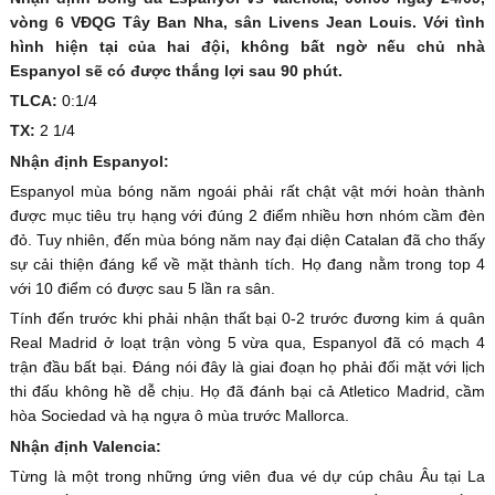
vòng 6 VĐQG Tây Ban Nha, sân Livens Jean Louis. Với tình
hình hiện tại của hai đội, không bất ngờ nếu chủ nhà
Espanyol sẽ có được thắng lợi sau 90 phút.
TLCA:
0:1/4
TX:
2 1/4
Nhận định Espanyol:
Espanyol mùa bóng năm ngoái phải rất chật vật mới hoàn thành
được mục tiêu trụ hạng với đúng 2 điểm nhiều hơn nhóm cầm đèn
đỏ. Tuy nhiên, đến mùa bóng năm nay đại diện Catalan đã cho thấy
sự cải thiện đáng kể về mặt thành tích. Họ đang nằm trong top 4
với 10 điểm có được sau 5 lần ra sân.
Tính đến trước khi phải nhận thất bại 0-2 trước đương kim á quân
Real Madrid ở loạt trận vòng 5 vừa qua, Espanyol đã có mạch 4
trận đầu bất bại. Đáng nói đây là giai đoạn họ phải đối mặt với lịch
thi đấu không hề dễ chịu. Họ đã đánh bại cả Atletico Madrid, cầm
hòa Sociedad và hạ ngựa ô mùa trước Mallorca.
Nhận định Valencia:
Từng là một trong những ứng viên đua vé dự cúp châu Âu tại La