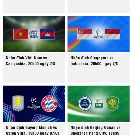
Nhận định Việt Nam vs
Nhận định Singapore vs
Campuchia, 20h00 ngày 7/8
Indonesia, 20h00 ngày 7/8
Nhận định Bayern Munich vs
Nhận định Beijing Guoan vs
Aston Villa, 19h00 ngày 07/08
Shenzhen Peng City, 18h35