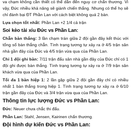
va chạm không cần thiết có thể dẫn đến nguy cơ chấn thương. Vì
vậy, Đức nhiều khả năng sẽ giành chiến thắng. Nhưng có thể họ sẽ
chỉ đánh bại ĐT Phần Lan với cách biệt không quá 2 bàn.
Lựa chọn tốt nhất:
Phần Lan +2 1/4 cả trận
Soi kèo tài xỉu Đức vs Phần Lan:
Chẵn bàn thắng:
3 lần chạm trán giữa 2 đội gần đây kết thúc với
tổng số bàn thắng chẵn. Tình trạng tương tự xảy ra ở 4/5 trận sân
nhà gần đây của Đức và 4/5 trận vừa qua của Phần Lan.
Chỉ 1 đội ghi bàn:
7/11 trận đấu sân nhà gần đây của Đức chỉ có 1
đội ghi được bàn thắng. Tình trạng tương tự xảy ra ở 7/9 trận sân
khách vừa qua của Phần Lan.
Tối đa 1 bàn hiệp 1:
2 lần gặp giữa 2 đội gần đây chỉ có nhiều
nhất 1 bàn thắng trong hiệp 1. Tình trạng tương tự xảy ra ở 6/10
trận gần đây của Đức và 3/4 trận vừa qua của Phần Lan.
Thông tin lực lượng Đức vs Phần Lan:
Đức:
Neuer chưa chắc thi đấu.
Phần Lan:
Stahl, Jensen, Kairinen chấn thương.
Đội hình dự kiến Đức vs Phần Lan: