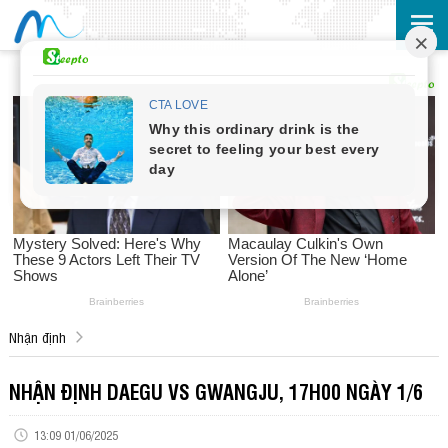
Nhận định
NHẬN ĐỊNH DAEGU VS GWANGJU, 17H00 NGÀY 1/6
13:09 01/06/2025