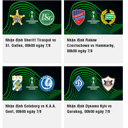
Nhận định Sheriff Tiraspol vs
Nhận định Rakow
St. Gallen, 00h00 ngày 7/8
Czestochowa vs Hammarby,
00h00 ngày 7/8
Nhận định Goteborg vs K.A.A.
Nhận định Dynamo Kyiv vs
Gent, 00h00 ngày 7/8
Qarabag, 00h00 ngày 7/8