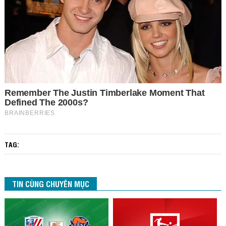
TAG:
TIN CÙNG CHUYÊN MỤC