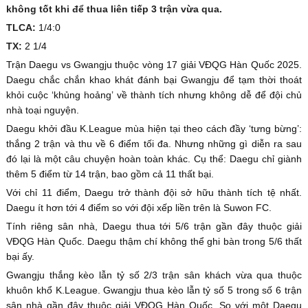
không tốt khi để thua liên tiếp 3 trận vừa qua.
TLCA:
1/4:0
TX:
2 1/4
Trận Daegu vs Gwangju thuộc vòng 17 giải VĐQG Hàn Quốc 2025.
Daegu chắc chắn khao khát đánh bại Gwangju để tạm thời thoát
khỏi cuộc ‘khủng hoảng’ về thành tích nhưng không dễ để đội chủ
nhà toại nguyện.
Daegu khởi đầu K.League mùa hiện tại theo cách đầy ‘tưng bừng’:
thắng 2 trận và thu về 6 điểm tối đa. Nhưng những gì diễn ra sau
đó lại là một câu chuyện hoàn toàn khác. Cụ thể: Daegu chỉ giành
thêm 5 điểm từ 14 trận, bao gồm cả 11 thất bại.
Với chỉ 11 điểm, Daegu trở thành đội sở hữu thành tích tệ nhất.
Daegu ít hơn tới 4 điểm so với đội xếp liền trên là Suwon FC.
Tính riêng sân nhà, Daegu thua tới 5/6 trận gần đây thuộc giải
VĐQG Hàn Quốc. Daegu thậm chí không thể ghi bàn trong 5/6 thất
bại ấy.
Gwangju thắng kèo lẫn tỷ số 2/3 trận sân khách vừa qua thuộc
khuôn khổ K.League. Gwangju thua kèo lẫn tỷ số 5 trong số 6 trận
sân nhà gần đây thuộc giải VĐQG Hàn Quốc. So với một Daegu