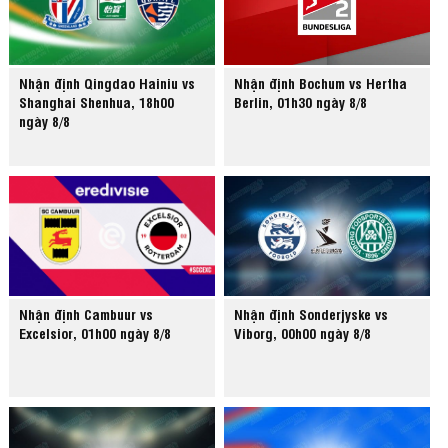
Nhận định Qingdao Hainiu vs
Nhận định Bochum vs Hertha
Shanghai Shenhua, 18h00
Berlin, 01h30 ngày 8/8
ngày 8/8
Nhận định Cambuur vs
Nhận định Sonderjyske vs
Excelsior, 01h00 ngày 8/8
Viborg, 00h00 ngày 8/8