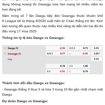
đang ‘khủng hoảng’ thì Gwangju hứa hẹn mang tới nhiều niềm tin
hơn đáng kể.
Năm trong số 7 lần Daegu tiếp đón Gwangju thuộc khuôn khổ
K.League kể từ tháng 8/2020 xuất hiện từ 3 bàn thắng trở lên. Kịch
bản tương đối quen thuộc này nhiều khả năng tái diễn khi hai đội thi
đấu vòng 17 mùa 2025.
Thông tin tỷ lệ kèo Daegu vs Gwangju:
Thành tích đối đầu Daegu vs Gwangju:
- Gwangju thắng 4 thua 3 và hòa 3 trong 10 lần gần nhất chạm mặt
Daegu.
Dự đoán Daegu vs Gwangju: