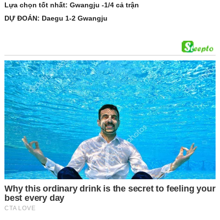
Lựa chọn tốt nhất: Gwangju -1/4 cả trận
DỰ ĐOÁN: Daegu 1-2 Gwangju