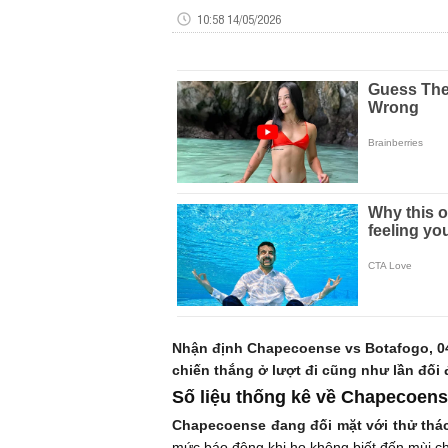
10:58 14/05/2026
Nhận định Chapecoense vs Botafogo, 04h
chiến thắng ở lượt đi cũng như lần đối 
Số liệu thống kê về Chapecoens
Chapecoense đang đối mặt với thử thá
mức báo động khi họ không biết đến mùi chi