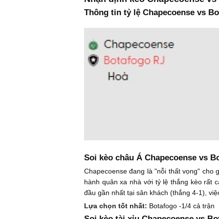
Thông tin tỷ lệ Chapecoense vs Bo
Soi kèo châu Á Chapecoense vs B
Chapecoense đang là "nỗi thất vọng" cho gi
hành quân xa nhà với tỷ lệ thắng kèo rất ca
đầu gần nhất tại sân khách (thắng 4-1), việ
Lựa chọn tốt nhất:
Botafogo -1/4 cả trận
Soi kèo tài xỉu Chapecoense vs Bo