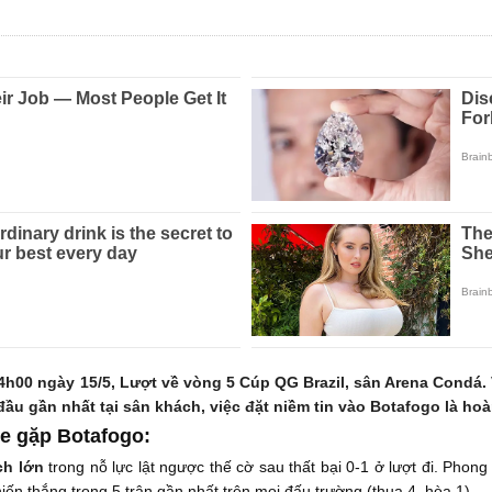
00 ngày 15/5, Lượt về vòng 5 Cúp QG Brazil, sân Arena Condá. V
đầu gần nhất tại sân khách, việc đặt niềm tin vào Botafogo là ho
e gặp Botafogo:
ch lớn
trong nỗ lực lật ngược thế cờ sau thất bại 0-1 ở lượt đi. Pho
ến thắng trong 5 trận gần nhất trên mọi đấu trường (thua 4, hòa 1).