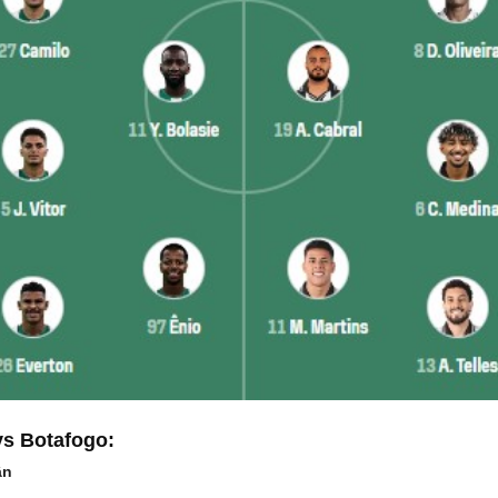
s Botafogo:
ận