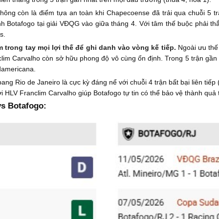
ông còn là điểm tựa an toàn khi Chapecoense đã trải qua chuỗi 5 trận
nh Botafogo tại giải VĐQG vào giữa tháng 4. Với tâm thế buộc phải thắn
s.
trong tay mọi lợi thế để ghi danh vào vòng kế tiếp.
Ngoài ưu thế
anclim Carvalho còn sở hữu phong độ vô cùng ổn định. Trong 5 trận gần 
damericana.
ang Rio de Janeiro là cực kỳ đáng nể với chuỗi 4 trận bất bại liên tiếp 
i HLV Franclim Carvalho giúp Botafogo tự tin có thể bảo vệ thành quả 
s Botafogo: