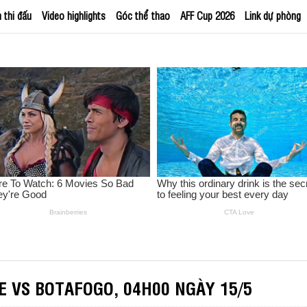
h thi đấu
Video highlights
Góc thể thao
AFF Cup 2026
Link dự phòng
 VS BOTAFOGO, 04H00 NGÀY 15/5