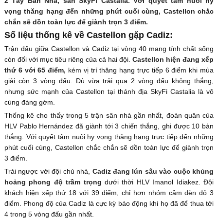
2 Tây Ban Nha, sân SkyFi Castalia. Với quyết tâm nuôi hy
vọng thăng hạng đến những phút cuối cùng, Castellon chắc
chắn sẽ dồn toàn lực để giành trọn 3 điểm.
Số liệu thống kê về Castellon gặp Cadiz:
Trận đấu giữa Castellon và Cadiz tại vòng 40 mang tính chất sống
còn đối với mục tiêu riêng của cả hai đội.
Castellon hiện đang xếp
thứ 6 với 65 điểm,
kém vị trí thăng hạng trực tiếp 6 điểm khi mùa
giải còn 3 vòng đấu. Dù vừa trải qua 2 vòng đấu không thắng,
nhưng sức mạnh của Castellon tại thánh địa SkyFi Castalia là vô
cùng đáng gờm.
Thống kê cho thấy trong 5 trận sân nhà gần nhất, đoàn quân của
HLV Pablo Hernández đã giành tới 3 chiến thắng, ghi được 10 bàn
thắng. Với quyết tâm nuôi hy vọng thăng hạng trực tiếp đến những
phút cuối cùng, Castellon chắc chắn sẽ dồn toàn lực để giành trọn
3 điểm.
Trái ngược với đội chủ nhà,
Cadiz đang lún sâu vào cuộc khủng
hoảng phong độ trầm trọng
dưới thời HLV Imanol Idiakez. Đội
khách hiện xếp thứ 18 với 39 điểm, chỉ hơn nhóm cầm đèn đỏ 3
điểm. Phong độ của Cadiz là cực kỳ báo động khi họ đã để thua tới
4 trong 5 vòng đấu gần nhất.