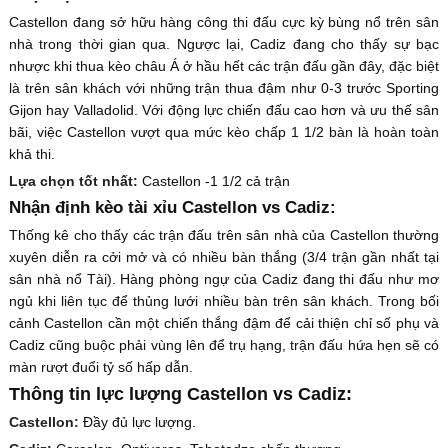
Castellon đang sở hữu hàng công thi đấu cực kỳ bùng nổ trên sân
nhà trong thời gian qua. Ngược lại, Cadiz đang cho thấy sự bạc
nhược khi thua kèo châu Á ở hầu hết các trận đấu gần đây, đặc biệt
là trên sân khách với những trận thua đậm như 0-3 trước Sporting
Gijon hay Valladolid. Với động lực chiến đấu cao hơn và ưu thế sân
bãi, việc Castellon vượt qua mức kèo chấp 1 1/2 bàn là hoàn toàn
khả thi.
Lựa chọn tốt nhất:
Castellon -1 1/2 cả trận
Nhận định kèo tài xỉu Castellon vs Cadiz:
Thống kê cho thấy các trận đấu trên sân nhà của Castellon thường
xuyên diễn ra cởi mở và có nhiều bàn thắng (3/4 trận gần nhất tại
sân nhà nổ Tài). Hàng phòng ngự của Cadiz đang thi đấu như mơ
ngủ khi liên tục để thủng lưới nhiều bàn trên sân khách. Trong bối
cảnh Castellon cần một chiến thắng đậm để cải thiện chỉ số phụ và
Cadiz cũng buộc phải vùng lên để trụ hạng, trận đấu hứa hẹn sẽ có
màn rượt đuổi tỷ số hấp dẫn.
Thông tin lực lượng Castellon vs Cadiz:
Castellon:
Đầy đủ lực lượng.