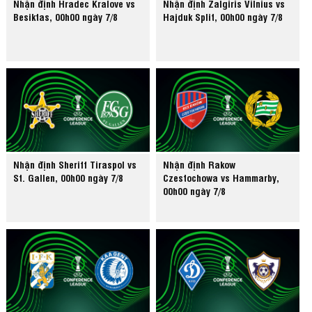
Nhận định Hradec Kralove vs
Nhận định Zalgiris Vilnius vs
Besiktas, 00h00 ngày 7/8
Hajduk Split, 00h00 ngày 7/8
Nhận định Sheriff Tiraspol vs
Nhận định Rakow
St. Gallen, 00h00 ngày 7/8
Czestochowa vs Hammarby,
00h00 ngày 7/8