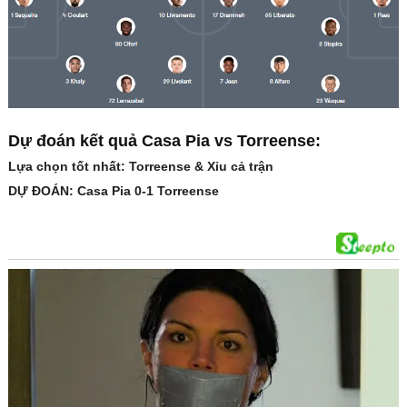
Dự đoán kết quả Casa Pia vs Torreense:
Lựa chọn tốt nhất: Torreense & Xỉu cả trận
DỰ ĐOÁN: Casa Pia 0-1 Torreense