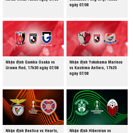
ngày 07/08
Nhận định Gamba Osaka vs
Nhận định Yokohama Marinos
Urawa Red, 17h30 ngày 07/08
vs Kashima Antlers, 17h25
ngày 07/08
Nhận định Benfica vs Hearts,
Nhận định Hibernian vs