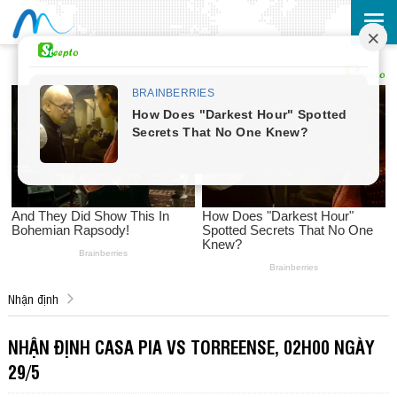
Nhận định
NHẬN ĐỊNH CASA PIA VS TORREENSE, 02H00 NGÀY
29/5