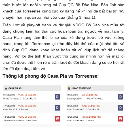
thức bước lên ngôi vương tại Cúp QG Bồ Đào Nha. Bản lĩnh sân
khách của Torreense cũng cực kỳ đáng nể khi họ đã bất bại tới 4/5
chuyến hành quân xa nhà vừa qua (thắng 3, hòa 1).
Trận lượt về play-off tranh vé dự giải VĐQG Bồ Đào Nha mùa tới
đang chứng kiến hai thái cực hoàn toàn trái ngược về mặt tâm lý.
Casa Pia mang tâm thế lo sợ của kẻ đứng trước bờ vực xuống
hạng, trong khi Torreense lại tràn đầy khí thế của một nhà tân vô
địch Cúp QG đang khao khát hoàn tất cú đúp lịch sử để thăng
hạng. Với lợi thế tinh thần vượt trội cùng sự nhỉnh hơn về mặt lối
chơi đã được thể hiện rõ ở trận lượt đi, đội khách đang có cơ hội rất
lớn để định đoạt tấm vé.
Thống kê phong độ Casa Pia vs Torreense: