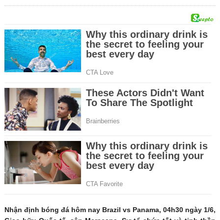
Nhận định bóng đá hôm nay Brazil vs Panama, 04h30 ngày 1/6,