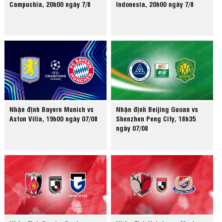
Campuchia, 20h00 ngày 7/8
Indonesia, 20h00 ngày 7/8
Nhận định Bayern Munich vs
Nhận định Beijing Guoan vs
Aston Villa, 19h00 ngày 07/08
Shenzhen Peng City, 18h35
ngày 07/08