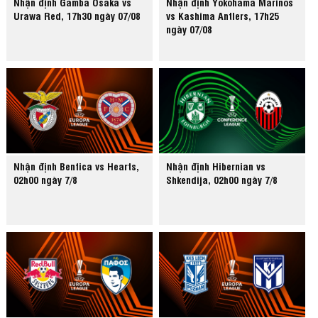
Nhận định Gamba Osaka vs
Nhận định Yokohama Marinos
Urawa Red, 17h30 ngày 07/08
vs Kashima Antlers, 17h25
ngày 07/08
Nhận định Benfica vs Hearts,
Nhận định Hibernian vs
02h00 ngày 7/8
Shkendija, 02h00 ngày 7/8