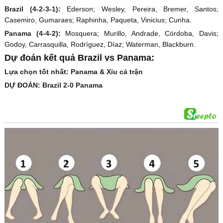
Brazil (4-2-3-1):
Ederson; Wesley, Pereira, Bremer, Santos;
Casemiro, Gumaraes; Raphinha, Paqueta, Vinicius; Cunha.
Panama (4-4-2):
Mosquera; Murillo, Andrade, Córdoba, Davis;
Godoy, Carrasquilla, Rodríguez, Díaz; Waterman, Blackburn.
Dự đoán kết quả Brazil vs Panama:
Lựa chọn tốt nhất: Panama & Xỉu cả trận
DỰ ĐOÁN: Brazil 2-0 Panama