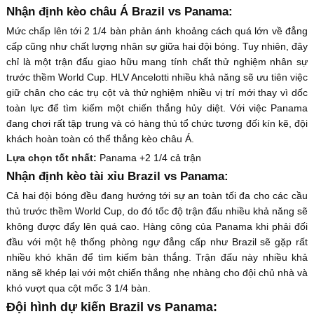
Nhận định kèo châu Á Brazil vs Panama:
Mức chấp lên tới 2 1/4 bàn phản ánh khoảng cách quá lớn về đẳng
cấp cũng như chất lượng nhân sự giữa hai đội bóng. Tuy nhiên, đây
chỉ là một trận đấu giao hữu mang tính chất thử nghiệm nhân sự
trước thềm World Cup. HLV Ancelotti nhiều khả năng sẽ ưu tiên việc
giữ chân cho các trụ cột và thử nghiệm nhiều vị trí mới thay vì dốc
toàn lực để tìm kiếm một chiến thắng hủy diệt. Với việc Panama
đang chơi rất tập trung và có hàng thủ tổ chức tương đối kín kẽ, đội
khách hoàn toàn có thể thắng kèo châu Á.
Lựa chọn tốt nhất:
Panama +2 1/4 cả trận
Nhận định kèo tài xỉu Brazil vs Panama:
Cả hai đội bóng đều đang hướng tới sự an toàn tối đa cho các cầu
thủ trước thềm World Cup, do đó tốc độ trận đấu nhiều khả năng sẽ
không được đẩy lên quá cao. Hàng công của Panama khi phải đối
đầu với một hệ thống phòng ngự đẳng cấp như Brazil sẽ gặp rất
nhiều khó khăn để tìm kiếm bàn thắng. Trận đấu này nhiều khả
năng sẽ khép lại với một chiến thắng nhẹ nhàng cho đội chủ nhà và
khó vượt qua cột mốc 3 1/4 bàn.
Đội hình dự kiến Brazil vs Panama: