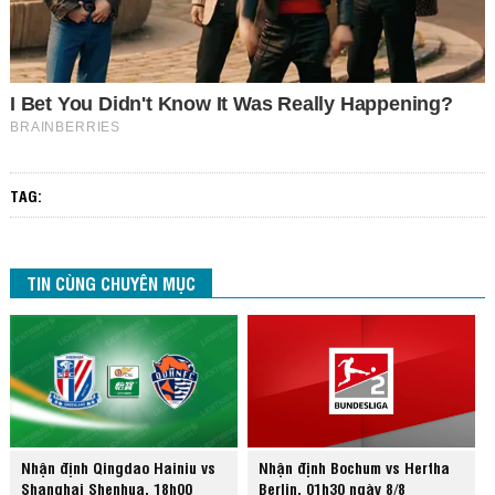
TAG:
TIN CÙNG CHUYÊN MỤC
Nhận định Qingdao Hainiu vs
Nhận định Bochum vs Hertha
Shanghai Shenhua, 18h00
Berlin, 01h30 ngày 8/8