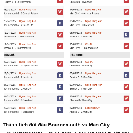
Thành tích đối đầu Bournemouth vs Man City:
- Bournemouth thắng 1, thua 9 trong 10 trận gặp Man City gần đây.