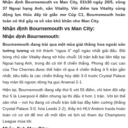
Nhận định Bournemouth vs Man City, 01h30 ngày 20/5, vòng
37 Ngoại hạng Anh, sân Vitality. Với điểm tựa Vitality cùng
động lực thúc đẩy từ giấc mơ Cúp C1, Bournemouth hoàn
toàn có thể gây ra vô vàn khó khăn cho Man City.
Nhận định Bournemouth vs Man City:
Nhận định Bournemouth:
Bournemouth đang trải qua một mùa giải thăng hoa ngoài sức
tưởng tượng
và trở thành "ngựa ô" ngổ ngáo nhất giải đấu. Đội
bóng chủ sân Vitality đang sở hữu chuỗi 16 trận bất bại liên tiếp tại
Ngoại hạng Anh, trong đó có tới 8 chiến thắng. Phong độ cực cao
của The Cherries được thể hiện rõ qua 4 chiến thắng ở 5 trận gần
nhất, tiêu biểu là các chiến thắng hủy diệt 3-0 trước Crystal Palace
hay màn lội ngược dòng hạ gục Arsenal 2-1.
Hiện tại, Bournemouth đang xếp thứ 6 với 55 điểm, chỉ kém đội xếp
thứ 5 là Liverpool 4 điểm nhưng lại thi đấu ít hơn 1 trận. Với lợi thế
sân nhà – nơi họ đang có chuỗi trận bất bại đầy kiên cường (thắng
Crystal Palace 3-0, hòa Leeds 2-2), thầy trò HLV Andoni Iraola hoàn
toàn có cơ sở để mơ về một tấm vé lịch sử tham dự Champions
League mùa tới.