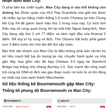
Nhận định Man City:
Ở phía bên kia chiến tuyến,
Man City đang ở vào thế không còn
đường lui.
Đoàn quân của HLV Pep Guardiola vừa giải tỏa được
rất nhiều áp lực bằng chiến thắng 1-0 trước Chelsea tại trận Chung
kết Cúp FA để giành danh hiệu thứ 2 trong mùa này. Cú hích tinh
thần này vô cùng quan trọng khi tại mặt trận Ngoại hạng Anh, Man
City đang xếp thứ 2 với 77 điểm và kém ngôi đầu của Arsenal 2
điểm. Để duy trì hy vọng vô địch, The Citizens bắt buộc phải giành
trọn 3 điểm trước khi chờ đợi đối thủ sẩy chân.
Bản lĩnh sân khách của Man City là điều không phải bàn cãi khi họ
sở hữu mạch bất bại ấn tượng tại các chuyến hành quân xa nhà
gần đây, bao gồm việc đè bẹp Chelsea 3-0 ngay tại Stamford
Bridge hay thắng nhẹ nhàng Burnley 1-0. Sức mạnh tấn công vượt
trội cùng bộ DNA vô địch vào giai đoạn nước rút luôn là vũ khí đáng
sợ nhất của nửa xanh thành Manchester.
Số liệu thống kê Bournemouth gặp Man City:
Thống kê phong độ Bournemouth vs Man City: