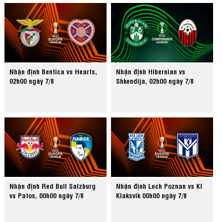
Nhận định Benfica vs Hearts,
Nhận định Hibernian vs
02h00 ngày 7/8
Shkendija, 02h00 ngày 7/8
Nhận định Red Bull Salzburg
Nhận định Lech Poznan vs KI
vs Pafos, 00h00 ngày 7/8
Klaksvik 00h00 ngày 7/8