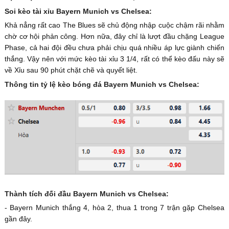
Soi kèo tài xỉu Bayern Munich vs Chelsea:
Khả nẳng rất cao The Blues sẽ chủ động nhập cuộc chậm rãi nhằm
chờ cơ hội phản công. Hơn nữa, đây chỉ là lượt đầu chặng League
Phase, cả hai đội đều chưa phải chịu quá nhiều áp lực giành chiến
thắng. Vậy nên với mức kèo tài xỉu 3 1/4, rất có thể kèo đấu này sẽ
về Xỉu sau 90 phút chặt chẽ và quyết liệt.
Thông tin tỷ lệ kèo bóng đá Bayern Munich vs Chelsea:
Thành tích đối đầu Bayern Munich vs Chelsea:
- Bayern Munich thắng 4, hòa 2, thua 1 trong 7 trận gặp Chelsea
gần đây.