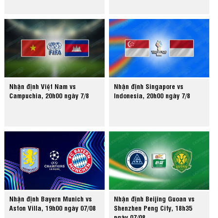
Nhận định Việt Nam vs
Nhận định Singapore vs
Campuchia, 20h00 ngày 7/8
Indonesia, 20h00 ngày 7/8
Nhận định Bayern Munich vs
Nhận định Beijing Guoan vs
Aston Villa, 19h00 ngày 07/08
Shenzhen Peng City, 18h35
ngày 07/08