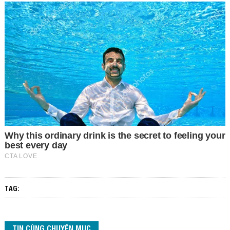
TAG:
TIN CÙNG CHUYÊN MỤC