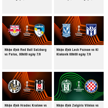
Nhận định Red Bull Salzburg
Nhận định Lech Poznan vs KI
vs Pafos, 00h00 ngày 7/8
Klaksvik 00h00 ngày 7/8
Nhận định Hradec Kralove vs
Nhận định Zalgiris Vilnius vs