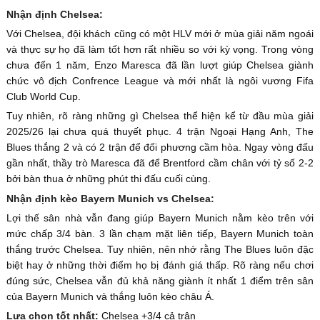
Nhận định Chelsea:
Với Chelsea, đội khách cũng có một HLV mới ở mùa giải năm ngoái
và thực sự họ đã làm tốt hơn rất nhiều so với kỳ vọng. Trong vòng
chưa đến 1 năm, Enzo Maresca đã lần lượt giúp Chelsea giành
chức vô địch Confrence League và mới nhất là ngôi vương Fifa
Club World Cup.
Tuy nhiên, rõ ràng những gì Chelsea thể hiện kể từ đầu mùa giải
2025/26 lại chưa quá thuyết phục. 4 trận Ngoại Hạng Anh, The
Blues thắng 2 và có 2 trận để đối phương cầm hòa. Ngay vòng đấu
gần nhất, thầy trò Maresca đã để Brentford cầm chân với tỷ số 2-2
bởi bàn thua ở những phút thi đấu cuối cùng.
Nhận định kèo Bayern Munich vs Chelsea:
Lợi thế sân nhà vẫn đang giúp Bayern Munich nằm kèo trên với
mức chấp 3/4 bàn. 3 lần chạm mặt liên tiếp, Bayern Munich toàn
thắng trước Chelsea. Tuy nhiên, nên nhớ rằng The Blues luôn đặc
biệt hay ở những thời điểm họ bị đánh giá thấp. Rõ ràng nếu chơi
đúng sức, Chelsea vẫn đủ khả năng giành ít nhất 1 điểm trên sân
của Bayern Munich và thắng luôn kèo châu Á.
Lựa chọn tốt nhất:
Chelsea +3/4 cả trận