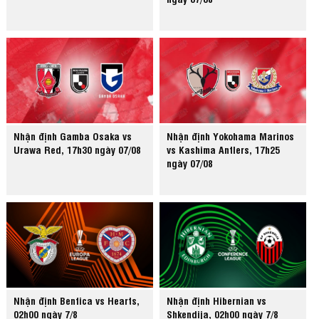
Nhận định Gamba Osaka vs
Nhận định Yokohama Marinos
Urawa Red, 17h30 ngày 07/08
vs Kashima Antlers, 17h25
ngày 07/08
Nhận định Benfica vs Hearts,
Nhận định Hibernian vs
02h00 ngày 7/8
Shkendija, 02h00 ngày 7/8