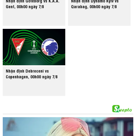
Nhận định Goteborg vs K.A.A.
Nhận định Dynamo Kyiv vs
Gent, 00h00 ngày 7/8
Qarabag, 00h00 ngày 7/8
Nhận định Debreceni vs
Copenhagen, 00h00 ngày 7/8