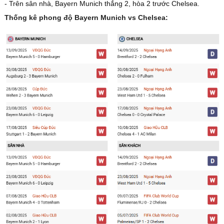
- Trên sân nhà, Bayern Munich thắng 2, hòa 2 trước Chelsea.
Thống kê phong độ Bayern Munich vs Chelsea: