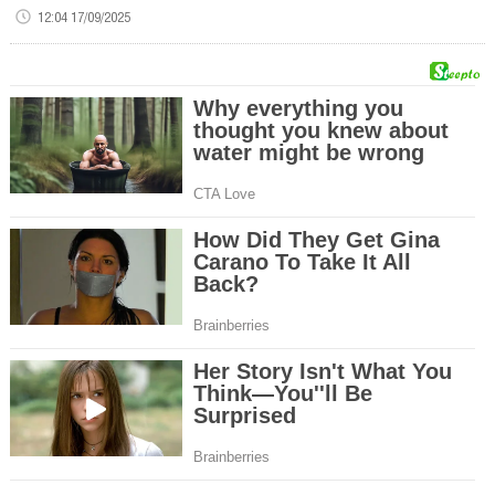
12:04 17/09/2025