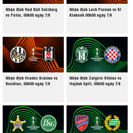
Nhận định Red Bull Salzburg
Nhận định Lech Poznan vs KI
vs Pafos, 00h00 ngày 7/8
Klaksvik 00h00 ngày 7/8
Nhận định Hradec Kralove vs
Nhận định Zalgiris Vilnius vs
Besiktas, 00h00 ngày 7/8
Hajduk Split, 00h00 ngày 7/8