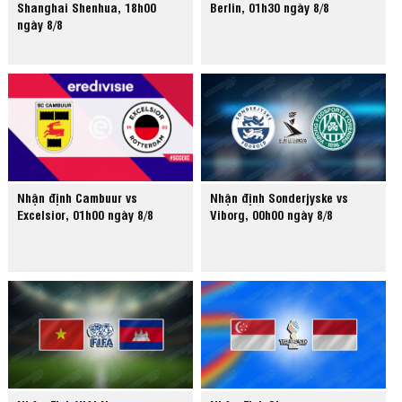
Shanghai Shenhua, 18h00
Berlin, 01h30 ngày 8/8
ngày 8/8
Nhận định Cambuur vs
Nhận định Sonderjyske vs
Excelsior, 01h00 ngày 8/8
Viborg, 00h00 ngày 8/8