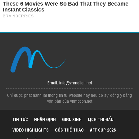
Email: info@vnmotion.net
Chỉ được phát hành lại thông tin từ website này nếu có sự đồng ý bằng
văn bản của vnmotion.net
TIN TỨC
NHẬN ĐỊNH
GIRL XINH
LỊCH THI ĐẤU
VIDEO HIGHLIGHTS
GÓC THỂ THAO
AFF CUP 2026