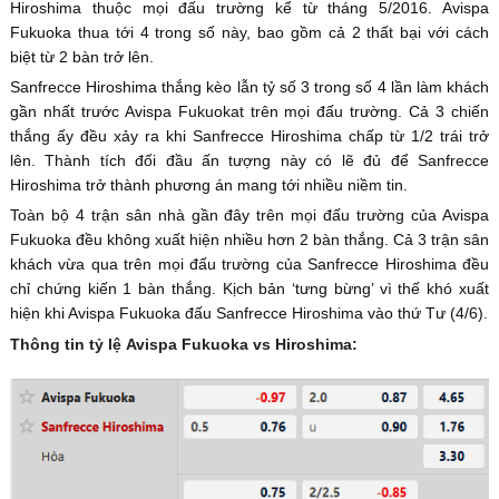
Hiroshima thuộc mọi đấu trường kể từ tháng 5/2016. Avispa
Fukuoka thua tới 4 trong số này, bao gồm cả 2 thất bại với cách
biệt từ 2 bàn trở lên.
Sanfrecce Hiroshima thắng kèo lẫn tỷ số 3 trong số 4 lần làm khách
gần nhất trước Avispa Fukuokat trên mọi đấu trường. Cả 3 chiến
thắng ấy đều xảy ra khi Sanfrecce Hiroshima chấp từ 1/2 trái trở
lên. Thành tích đối đầu ấn tượng này có lẽ đủ để Sanfrecce
Hiroshima trở thành phương án mang tới nhiều niềm tin.
Toàn bộ 4 trận sân nhà gần đây trên mọi đấu trường của Avispa
Fukuoka đều không xuất hiện nhiều hơn 2 bàn thắng. Cả 3 trận sân
khách vừa qua trên mọi đấu trường của Sanfrecce Hiroshima đều
chỉ chứng kiến 1 bàn thắng. Kịch bản ‘tưng bừng’ vì thế khó xuất
hiện khi Avispa Fukuoka đấu Sanfrecce Hiroshima vào thứ Tư (4/6).
Thông tin tỷ lệ Avispa Fukuoka vs Hiroshima: