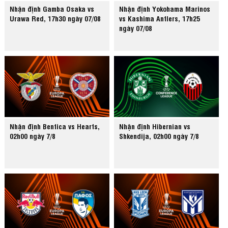
Nhận định Gamba Osaka vs
Nhận định Yokohama Marinos
Urawa Red, 17h30 ngày 07/08
vs Kashima Antlers, 17h25
ngày 07/08
Nhận định Benfica vs Hearts,
Nhận định Hibernian vs
02h00 ngày 7/8
Shkendija, 02h00 ngày 7/8