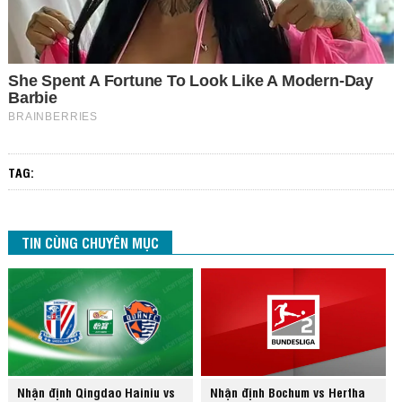
TAG:
TIN CÙNG CHUYÊN MỤC
Nhận định Qingdao Hainiu vs
Nhận định Bochum vs Hertha