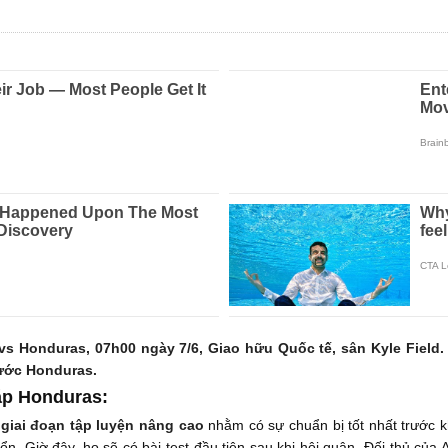
s Honduras, 07h00 ngày 7/6, Giao hữu Quốc tế, sân Kyle Field.
rước Honduras.
gặp Honduras:
giai đoạn tập luyện nâng cao
nhằm có sự chuẩn bị tốt nhất trước 
 ổn. Giờ đây, họ sẽ có bài test đầu tiên sau khi hội quân. Đối thủ củ