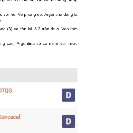
với họ. Về phong độ, Argentina đang là
t.
g (3) và còn lại là 2 trận thua. Vào thời
g cao, Argentina sẽ có niềm vui trước