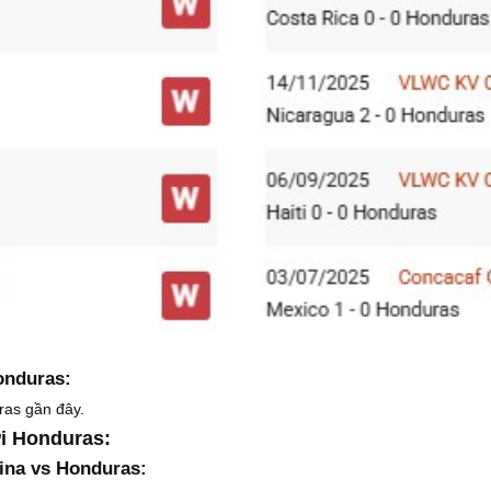
onduras:
ras gần đây.
i Honduras:
tina vs Honduras: