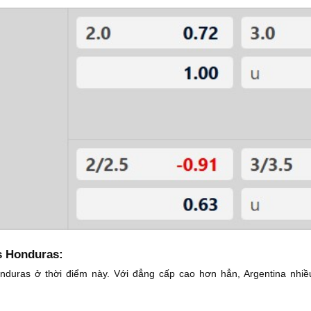
s Honduras:
nduras ở thời điểm này. Với đẳng cấp cao hơn hẳn, Argentina nhi