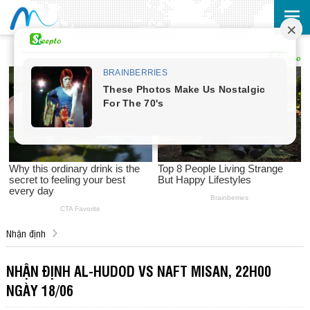
Nhận định
NHẬN ĐỊNH AL-HUDOD VS NAFT MISAN, 22H00
NGÀY 18/06