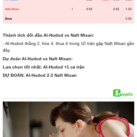
Thành tích đối đầu Al-Hudod vs Naft Misan:
- Al-Hudod thắng 2, hòa 4, thua 4 trong 10 trận gặp Naft Misan gần
đây.
Dự đoán Al-Hudod vs Naft Misan:
Lựa chọn tốt nhất: Al-Hudod +1 cả trận
DỰ ĐOÁN: Al-Hudod 2-2 Naft Misan