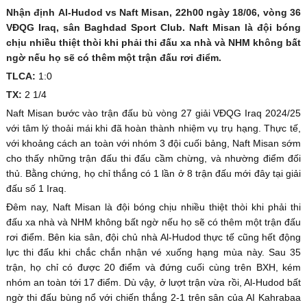
Nhận định Al-Hudod vs Naft Misan, 22h00 ngày 18/06, vòng 36
VĐQG Iraq, sân Baghdad Sport Club. Naft Misan là đội bóng
chịu nhiều thiệt thòi khi phải thi đấu xa nhà và NHM không bất
ngờ nếu họ sẽ có thêm một trận đấu rơi điểm.
TLCA:
1:0
TX:
2 1/4
Naft Misan bước vào trận đấu bù vòng 27 giải VĐQG Iraq 2024/25
với tâm lý thoải mái khi đã hoàn thành nhiệm vụ trụ hạng. Thực tế,
với khoảng cách an toàn với nhóm 3 đội cuối bảng, Naft Misan sớm
cho thấy những trận đấu thi đấu cầm chừng, và nhường điểm đối
thủ. Bằng chứng, họ chỉ thắng có 1 lần ở 8 trận đấu mới đây tại giải
đấu số 1 Iraq.
Đêm nay, Naft Misan là đội bóng chịu nhiều thiệt thòi khi phải thi
đấu xa nhà và NHM không bất ngờ nếu họ sẽ có thêm một trận đấu
rơi điểm. Bên kia sân, đội chủ nhà Al-Hudod thực tế cũng hết động
lực thi đấu khi chắc chắn nhận vé xuống hạng mùa này. Sau 35
trận, họ chỉ có được 20 điểm và đứng cuối cùng trên BXH, kém
nhóm an toàn tới 17 điểm. Dù vậy, ở lượt trận vừa rồi, Al-Hudod bất
ngờ thi đấu bùng nổ với chiến thắng 2-1 trên sân của AI Kahrabaa