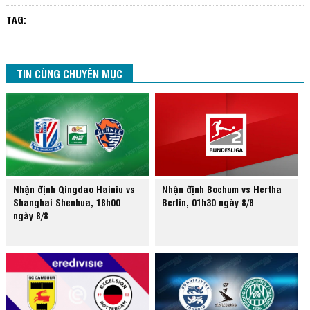
TAG:
TIN CÙNG CHUYÊN MỤC
Nhận định Qingdao Hainiu vs
Nhận định Bochum vs Hertha
Shanghai Shenhua, 18h00
Berlin, 01h30 ngày 8/8
ngày 8/8