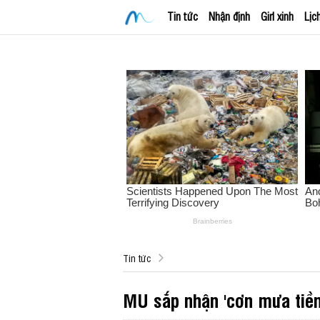
Tin tức
Nhận định
Girl xinh
Lịc
Tin tức
MU sắp nhận 'cơn mưa tiền