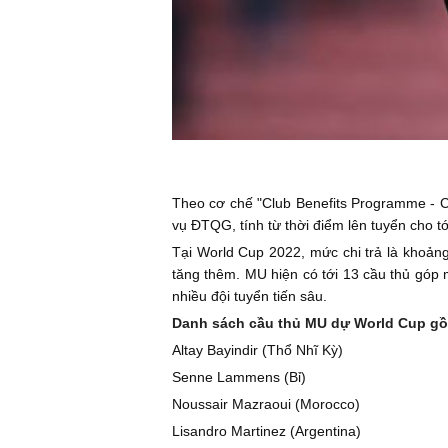
Theo cơ chế "Club Benefits Programme - Ch
vụ ĐTQG, tính từ thời điểm lên tuyển cho tới
Tại World Cup 2022, mức chi trả là khoản
tăng thêm. MU hiện có tới 13 cầu thủ góp 
nhiều đội tuyển tiến sâu.
Danh sách cầu thủ MU dự World Cup g
Altay Bayindir (Thổ Nhĩ Kỳ)
Senne Lammens (Bỉ)
Noussair Mazraoui (Morocco)
Lisandro Martinez (Argentina)