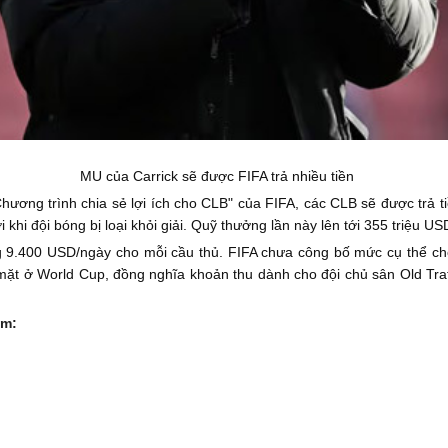
MU của Carrick sẽ được FIFA trả nhiều tiền
ương trình chia sẻ lợi ích cho CLB" của FIFA, các CLB sẽ được trả t
 khi đội bóng bị loại khỏi giải. Quỹ thưởng lần này lên tới 355 triệu U
g 9.400 USD/ngày cho mỗi cầu thủ. FIFA chưa công bố mức cụ thể ch
mặt ở World Cup, đồng nghĩa khoản thu dành cho đội chủ sân Old Traf
ồm: