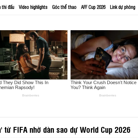
h thi đấu
Video highlights
Góc thể thao
AFF Cup 2026
Link dự phòng
' từ FIFA nhờ dàn sao dự World Cup 2026