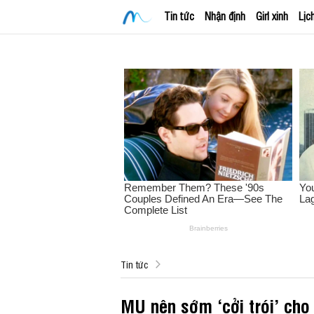
Tin tức
Nhận định
Girl xinh
Lịc
Tin tức
MU nên sớm ‘cởi trói’ cho