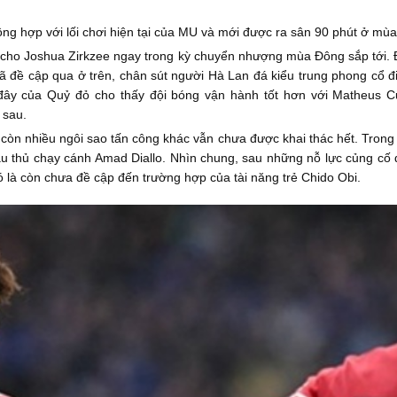
ông hợp với lối chơi hiện tại của MU và mới được ra sân 90 phút ở mù
 cho Joshua Zirkzee ngay trong kỳ chuyển nhượng mùa Đông sắp tới. Đ
 đề cập qua ở trên, chân sút người Hà Lan đá kiểu trung phong cổ đ
đây của Quỷ đỏ cho thấy đội bóng vận hành tốt hơn với Matheus C
 sau.
òn nhiều ngôi sao tấn công khác vẫn chưa được khai thác hết. Trong 
 thủ chạy cánh Amad Diallo. Nhìn chung, sau những nỗ lực củng cố độ
là còn chưa đề cập đến trường hợp của tài năng trẻ Chido Obi.