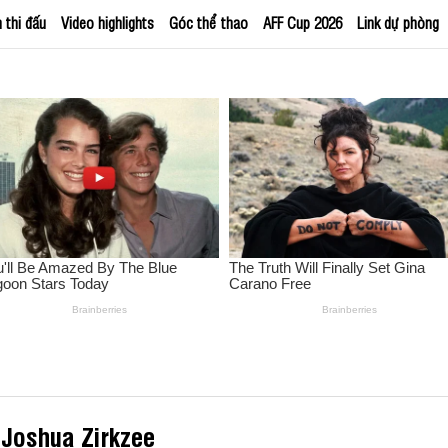
h thi đấu
Video highlights
Góc thể thao
AFF Cup 2026
Link dự phòng
 Joshua Zirkzee