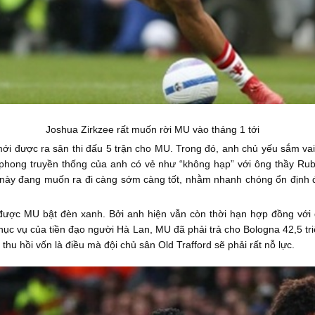
Joshua Zirkzee rất muốn rời MU vào tháng 1 tới
i được ra sân thi đấu 5 trận cho MU. Trong đó, anh chủ yếu sắm vai “
g phong truyền thống của anh có vẻ như “không hạp” với ông thầy R
ổi này đang muốn ra đi càng sớm càng tốt, nhằm nhanh chóng ổn định
được MU bật đèn xanh. Bởi anh hiện vẫn còn thời hạn hợp đồng vớ
hục vụ của tiền đạo người Hà Lan, MU đã phải trả cho Bologna 42,5 t
thu hồi vốn là điều mà đội chủ sân Old Trafford sẽ phải rất nỗ lực.