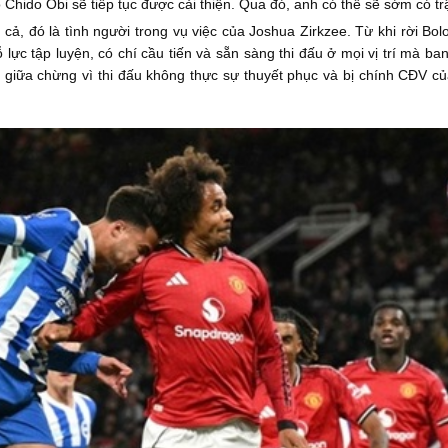
Chido Obi sẽ tiếp tục được cải thiện. Qua đó, anh có thể sẽ sớm có tr
 cả, đó là tình người trong vụ việc của Joshua Zirkzee. Từ khi rời B
 lực tập luyện, có chí cầu tiến và sẵn sàng thi đấu ở mọi vị trí mà 
a giữa chừng vì thi đấu không thực sự thuyết phục và bị chính CĐV củ