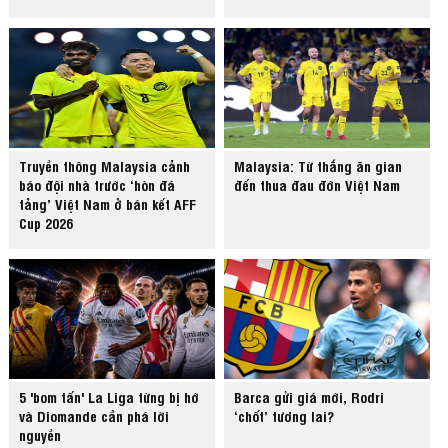
Truyền thông Malaysia cảnh
Malaysia: Từ thắng ăn gian
báo đội nhà trước ‘hòn đá
đến thua đau đớn Việt Nam
tảng’ Việt Nam ở bán kết AFF
Cup 2026
5 'bom tấn' La Liga từng bị hớ
Barca gửi giá mới, Rodri
và Diomande cần phá lời
‘chốt’ tương lai?
nguyền