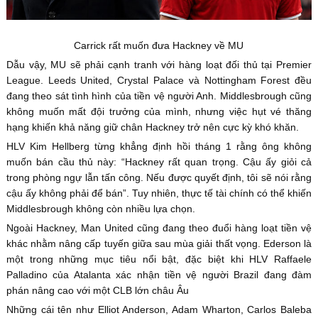
Carrick rất muốn đưa Hackney về MU
Dẫu vậy, MU sẽ phải cạnh tranh với hàng loạt đối thủ tại Premier
League. Leeds United, Crystal Palace và Nottingham Forest đều
đang theo sát tình hình của tiền vệ người Anh. Middlesbrough cũng
không muốn mất đội trưởng của mình, nhưng việc hụt vé thăng
hạng khiến khả năng giữ chân Hackney trở nên cực kỳ khó khăn.
HLV Kim Hellberg từng khẳng định hồi tháng 1 rằng ông không
muốn bán cầu thủ này: “Hackney rất quan trọng. Cậu ấy giỏi cả
trong phòng ngự lẫn tấn công. Nếu được quyết định, tôi sẽ nói rằng
cậu ấy không phải để bán”. Tuy nhiên, thực tế tài chính có thể khiến
Middlesbrough không còn nhiều lựa chọn.
Ngoài Hackney, Man United cũng đang theo đuổi hàng loạt tiền vệ
khác nhằm nâng cấp tuyến giữa sau mùa giải thất vọng. Ederson là
một trong những mục tiêu nổi bật, đặc biệt khi HLV Raffaele
Palladino của Atalanta xác nhận tiền vệ người Brazil đang đàm
phán nâng cao với một CLB lớn châu Âu
Những cái tên như Elliot Anderson, Adam Wharton, Carlos Baleba