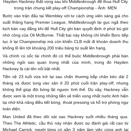
Hayden Hackney thất vọng sau khi Middlesbrough để thua Hull City
trong trận chung kết play-off Championship - Ảnh: MEN
Bước vào trận đấu tại Wembley với tư cách ứng viên sáng giá cho
suất thăng hạng Premier League, Middlesbrough lại gục ngã theo
kịch bản cay đắng khi để Hull City ghi bàn quyết định ở phút bù giờ
nhờ công của Oli McBurnie. Thất bại này không chỉ khiến Boro tiếp
tục ở lại Championship mà còn khiến CLB mất đi khoản doanh thu
khổng lồ lên tới khoảng 200 triệu bảng từ suất lên hạng.
Và chính cú sốc tài chính đó có thể buộc Middlesbrough phải bán
những ngôi sao quan trọng nhất của mình, trong đó Hayden
Hackney là cái tên nổi bật nhất.
Tiền vệ 23 tuổi vừa trở lại sau chấn thương bắp chân kéo dài 2
tháng và được tung vào sân ở 20 phút cuối trận play-off, nhưng
không thể giúp đội bóng lật ngược tình thế. Dù vậy, Hackney vẫn
được xem là một trong những tiền vệ triển vọng nhất nước Anh hiện
tại nhờ khả năng điều tiết bóng, thoát pressing và hỗ trợ phòng ngự
toàn diện.
Man United đã theo dõi sát sao Hackney suốt nhiều tháng qua.
Theo The Athletic, cầu thủ này nhận được sự đánh giá rất cao từ
Michael Carrick, người từng có gần 3 năm làm việc cùng anh tại