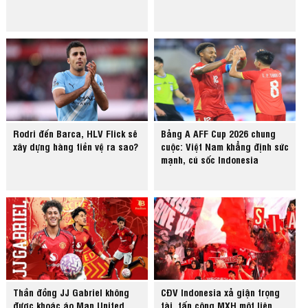
Rodri đến Barca, HLV Flick sẽ
Bảng A AFF Cup 2026 chung
xây dựng hàng tiền vệ ra sao?
cuộc: Việt Nam khẳng định sức
mạnh, cú sốc Indonesia
Thần đồng JJ Gabriel không
CĐV Indonesia xả giận trọng
được khoác áo Man United
tài, tấn công MXH một liên