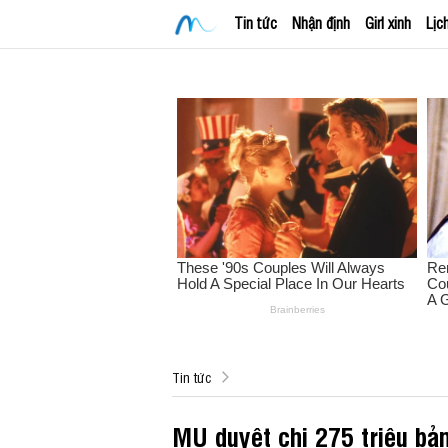
Tin tức
Nhận định
Girl xinh
Lịc
Tin tức
MU duyệt chi 275 triệu bả