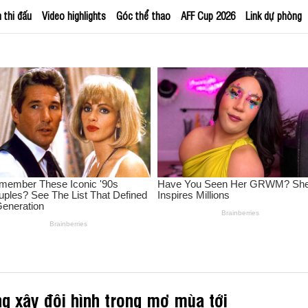
h thi đấu
Video highlights
Góc thể thao
AFF Cup 2026
Link dự phòng
ng xây đội hình trong mơ mùa tới