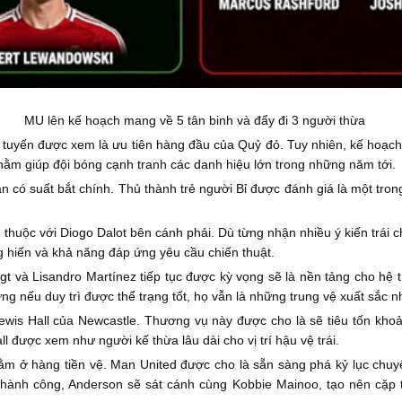
MU lên kế hoạch mang về 5 tân binh và đẩy đi 3 người thừa
 tuyến được xem là ưu tiên hàng đầu của Quỷ đỏ. Tuy nhiên, kế hoạch
 nhằm giúp đội bóng cạnh tranh các danh hiệu lớn trong những năm tới.
 có suất bắt chính. Thủ thành trẻ người Bỉ được đánh giá là một tron
thuộc với Diogo Dalot bên cánh phải. Dù từng nhận nhiều ý kiến trái
g hiến và khả năng đáp ứng yêu cầu chiến thuật.
Ligt và Lisandro Martínez tiếp tục được kỳ vọng sẽ là nền tảng cho h
ưng nếu duy trì được thể trạng tốt, họ vẫn là những trung vệ xuất sắc n
Lewis Hall của Newcastle. Thương vụ này được cho là sẽ tiêu tốn kho
 được xem như người kế thừa lâu dài cho vị trí hậu vệ trái.
 ở hàng tiền vệ. Man United được cho là sẵn sàng phá kỷ lục chuy
thành công, Anderson sẽ sát cánh cùng Kobbie Mainoo, tạo nên cặp t