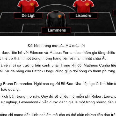
Đội hình trong mơ của MU mùa tới
òn được liên hệ với Ederson và Mateus Fernandes nhằm gia tăng chiều
ó thể trở thành một trong những hàng tiền vệ mạnh nhất châu Âu.
 về vị trí sở trường bên cánh phải. Trong khi đó, Matheus Cunha tiế
iải. Sự đa năng của Patrick Dorgu cũng giúp đội bóng có thêm phương á
g Bruno Fernandes. Ngôi sao người Bồ Đào Nha tiếp tục là linh hồn tr
h hào quang.
eo kịch bản trong mơ này, Quỷ đỏ sẽ chiêu mộ miễn phí Robert Lewand
sự nghiệp, Lewandowski vẫn được đánh giá là một trong những tiền 
không chỉ mang đến kinh nghiệm mà còn có thể giúp những tiền đạo tr