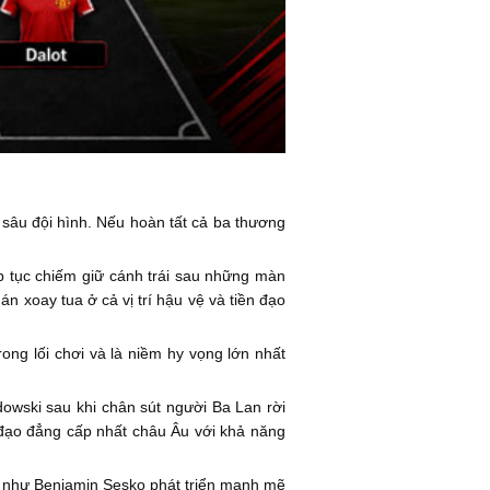
 sâu đội hình. Nếu hoàn tất cả ba thương
p tục chiếm giữ cánh trái sau những màn
n xoay tua ở cả vị trí hậu vệ và tiền đạo
ong lối chơi và là niềm hy vọng lớn nhất
owski sau khi chân sút người Ba Lan rời
đạo đẳng cấp nhất châu Âu với khả năng
ẻ như Benjamin Sesko phát triển mạnh mẽ