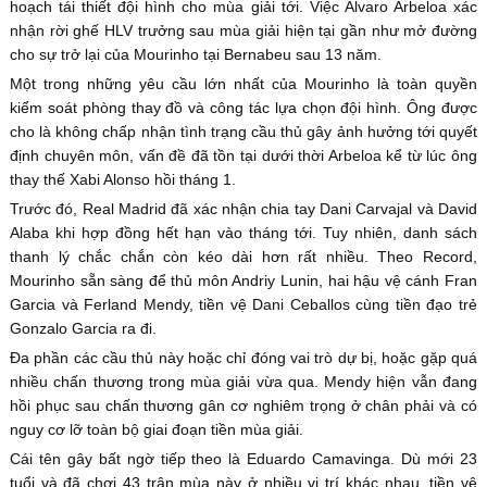
hoạch tái thiết đội hình cho mùa giải tới. Việc Alvaro Arbeloa xác
nhận rời ghế HLV trưởng sau mùa giải hiện tại gần như mở đường
cho sự trở lại của Mourinho tại Bernabeu sau 13 năm.
Một trong những yêu cầu lớn nhất của Mourinho là toàn quyền
kiểm soát phòng thay đồ và công tác lựa chọn đội hình. Ông được
cho là không chấp nhận tình trạng cầu thủ gây ảnh hưởng tới quyết
định chuyên môn, vấn đề đã tồn tại dưới thời Arbeloa kể từ lúc ông
thay thế Xabi Alonso hồi tháng 1.
Trước đó, Real Madrid đã xác nhận chia tay Dani Carvajal và David
Alaba khi hợp đồng hết hạn vào tháng tới. Tuy nhiên, danh sách
thanh lý chắc chắn còn kéo dài hơn rất nhiều. Theo Record,
Mourinho sẵn sàng để thủ môn Andriy Lunin, hai hậu vệ cánh Fran
Garcia và Ferland Mendy, tiền vệ Dani Ceballos cùng tiền đạo trẻ
Gonzalo Garcia ra đi.
Đa phần các cầu thủ này hoặc chỉ đóng vai trò dự bị, hoặc gặp quá
nhiều chấn thương trong mùa giải vừa qua. Mendy hiện vẫn đang
hồi phục sau chấn thương gân cơ nghiêm trọng ở chân phải và có
nguy cơ lỡ toàn bộ giai đoạn tiền mùa giải.
Cái tên gây bất ngờ tiếp theo là Eduardo Camavinga. Dù mới 23
tuổi và đã chơi 43 trận mùa này ở nhiều vị trí khác nhau, tiền vệ