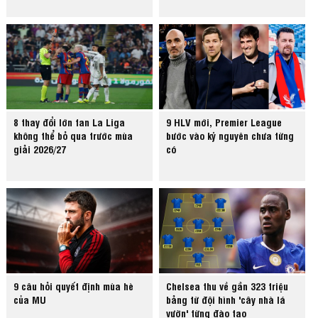
8 thay đổi lớn fan La Liga
9 HLV mới, Premier League
không thể bỏ qua trước mùa
bước vào kỷ nguyên chưa từng
giải 2026/27
có
9 câu hỏi quyết định mùa hè
Chelsea thu về gần 323 triệu
của MU
bảng từ đội hình 'cây nhà lá
vườn' từng đào tạo