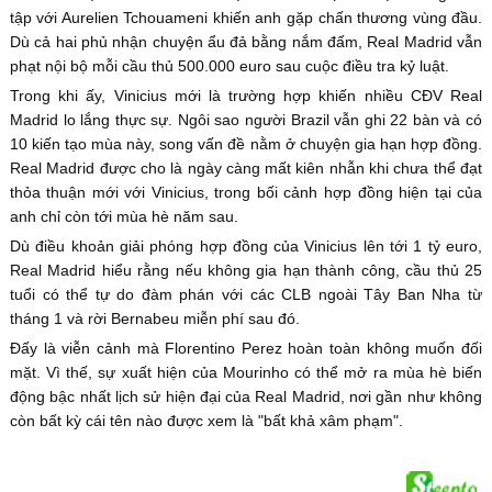
tập với Aurelien Tchouameni khiến anh gặp chấn thương vùng đầu.
Dù cả hai phủ nhận chuyện ẩu đả bằng nắm đấm, Real Madrid vẫn
phạt nội bộ mỗi cầu thủ 500.000 euro sau cuộc điều tra kỷ luật.
Trong khi ấy, Vinicius mới là trường hợp khiến nhiều CĐV Real
Madrid lo lắng thực sự. Ngôi sao người Brazil vẫn ghi 22 bàn và có
10 kiến tạo mùa này, song vấn đề nằm ở chuyện gia hạn hợp đồng.
Real Madrid được cho là ngày càng mất kiên nhẫn khi chưa thể đạt
thỏa thuận mới với Vinicius, trong bối cảnh hợp đồng hiện tại của
anh chỉ còn tới mùa hè năm sau.
Dù điều khoản giải phóng hợp đồng của Vinicius lên tới 1 tỷ euro,
Real Madrid hiểu rằng nếu không gia hạn thành công, cầu thủ 25
tuổi có thể tự do đàm phán với các CLB ngoài Tây Ban Nha từ
tháng 1 và rời Bernabeu miễn phí sau đó.
Đấy là viễn cảnh mà Florentino Perez hoàn toàn không muốn đối
mặt. Vì thế, sự xuất hiện của Mourinho có thể mở ra mùa hè biến
động bậc nhất lịch sử hiện đại của Real Madrid, nơi gần như không
còn bất kỳ cái tên nào được xem là "bất khả xâm phạm".