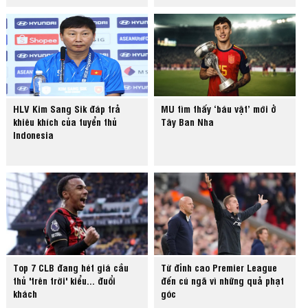
HLV Kim Sang Sik đáp trả
MU tìm thấy ‘báu vật’ mới ở
khiêu khích của tuyển thủ
Tây Ban Nha
Indonesia
Top 7 CLB đang hét giá cầu
Từ đỉnh cao Premier League
thủ 'trên trời' kiểu... đuổi
đến cú ngã vì những quả phạt
khách
góc