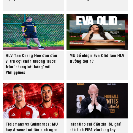
HLV Tan Cheng Hoe đau đầu
MU bổ nhiệm Eva Olid làm HLV
vì trụ cột chấn thương trước
trưởng đội nữ
trận ‘chung kết bảng’ với
Philippines
Tielemans vs Guimaraes: MU
Infantino cúi đầu xin lỗi, ghế
hay Arsenal có tân binh ngon
chủ tịch FIFA vẫn lung lay