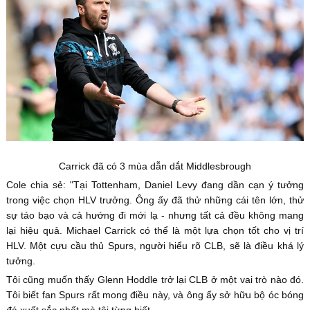
Carrick đã có 3 mùa dẫn dắt Middlesbrough
Cole chia sẻ: "Tại Tottenham, Daniel Levy đang dần cạn ý tưởng
trong việc chọn HLV trưởng. Ông ấy đã thử những cái tên lớn, thử
sự táo bạo và cả hướng đi mới lạ - nhưng tất cả đều không mang
lại hiệu quả. Michael Carrick có thể là một lựa chọn tốt cho vị trí
HLV. Một cựu cầu thủ Spurs, người hiểu rõ CLB, sẽ là điều khá lý
tưởng.
Tôi cũng muốn thấy Glenn Hoddle trở lại CLB ở một vai trò nào đó.
Tôi biết fan Spurs rất mong điều này, và ông ấy sở hữu bộ óc bóng
đá xuất sắc nhất mà tôi từng biết.