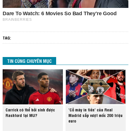
TAG:
TIN CÙNG CHUYÊN MỤC
Carrick có thể hồi sinh được
‘Cỗ máy in tiền’ của Real
Rashford tại MU?
Madrid sắp vượt mốc 200 triệu
euro