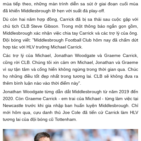
mùa tiếp theo, những màn trình diễn sa sút ở giai đoạn cuối mùa
đã khiến Middlesbrough lỡ hẹn với suất đá play-off.
Dù còn hai năm hợp đồng, Carrick đã bị sa thải sau cuộc gặp với
chủ tịch CLB Steve Gibson. Trong một thông báo ngắn gọn gồm,
Middlesbrough xác nhận việc chia tay Carrick và các trợ lý của ông.
Đội bóng viết: "Middlesbrough Football Club hôm nay đã chấm dứt
hợp tác với HLV trưởng Michael Carrick.
Các trợ lý của Michael, Jonathan Woodgate và Graeme Carrick,
cũng rời CLB. Chúng tôi xin cảm ơn Michael, Jonathan và Graeme
vì sự tận tâm và cống hiến không ngừng trong thời gian qua. Chúc
họ những điều tốt đẹp nhất trong tương lai. CLB sẽ không đưa ra
thêm bình luận nào vào thời điểm này".
Jonathan Woodgate từng dẫn dắt Middlesbrough từ năm 2019 đến
2020. Còn Graeme Carrick - em trai của Michael - từng làm việc tại
Newcastle trước khi gia nhập ban huấn luyện Middlesbrough. Chỉ
mới hôm qua, cựu danh thủ Joe Cole đã tiến cử Carrick làm HLV
tương lai của đội bóng cũ Tottenham.