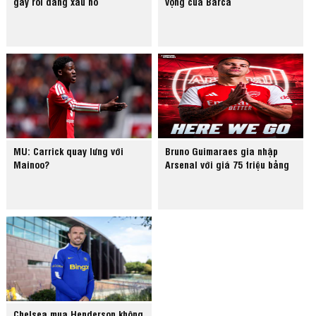
gây rối đáng xấu hổ
vọng của Barca
MU: Carrick quay lưng với
Bruno Guimaraes gia nhập
Mainoo?
Arsenal với giá 75 triệu bảng
Chelsea mua Henderson không