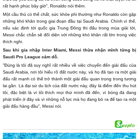
rất hạnh phúc bây giờ", Ronaldo nói thêm.
Một cầu thủ có thể chất, sức khỏe phi thường như Ronaldo còn gặp
những khó khăn trong giai đoạn đầu tại Saudi Arabia. Chính vì thế,
nếu xác định tới quốc gia Trung Đông thi đấu trong mùa giải tới,
Messi chắc chắn sẽ đối diện với những khó khăn rất lớn trong việc
thích nghi.
Sau khi gia nhập Inter Miami, Messi thừa nhận mình từng bị
Saudi Pro League cám dỗ.
"Đúng là tôi đã suy nghĩ rất nhiều về việc chuyển đến giải đấu của
Saudi Arabia, nơi tôi hiểu rõ đất nước này, và họ đã tạo ra một giải
đấu rất mạnh có thể trở thành một giải đấu quan trọng trong tương
lai gần. Là đại sứ du lịch của đất nước này, đây là điểm đến thu hút
tôi, đặc biệt là vì tôi thích mọi thứ mình đã đến, vì bóng đá đang
phát triển ở đây và vì những nỗ lực mà họ đang bỏ ra để tạo ra một
giải đấu hàng đầu", Messi nói.