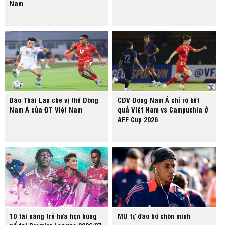
Nam
Báo Thái Lan chê vị thế Đông
CĐV Đông Nam Á chỉ rõ kết
Nam Á của ĐT Việt Nam
quả Việt Nam vs Campuchia ở
AFF Cup 2026
10 tài năng trẻ hứa hẹn bùng
MU tự đào hố chôn mình