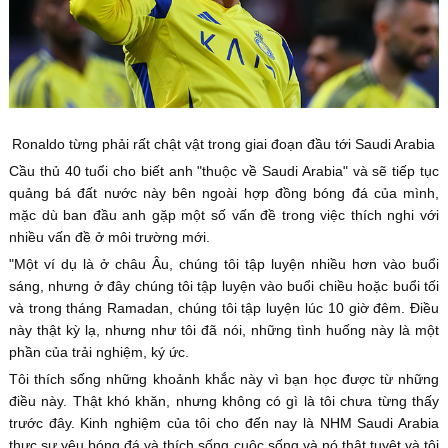
Ronaldo từng phải rất chật vật trong giai đoạn đầu tới Saudi Arabia
Cầu thủ 40 tuổi cho biết anh "thuộc về Saudi Arabia" và sẽ tiếp tục
quảng bá đất nước này bên ngoài hợp đồng bóng đá của mình,
mặc dù ban đầu anh gặp một số vấn đề trong việc thích nghi với
nhiều vấn đề ở môi trường mới.
"Một ví dụ là ở châu Âu, chúng tôi tập luyện nhiều hơn vào buổi
sáng, nhưng ở đây chúng tôi tập luyện vào buổi chiều hoặc buổi tối
và trong tháng Ramadan, chúng tôi tập luyện lúc 10 giờ đêm. Điều
này thật kỳ lạ, nhưng như tôi đã nói, những tình huống này là một
phần của trải nghiệm, ký ức.
Tôi thích sống những khoảnh khắc này vì bạn học được từ những
điều này. Thật khó khăn, nhưng không có gì là tôi chưa từng thấy
trước đây. Kinh nghiệm của tôi cho đến nay là NHM Saudi Arabia
thực sự yêu bóng đá và thích sống cuộc sống và nó thật tuyệt và tôi