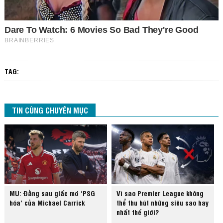
TAG:
TIN CÙNG CHUYÊN MỤC
MU: Đằng sau giấc mơ ‘PSG
Vì sao Premier League không
hóa’ của Michael Carrick
thể thu hút những siêu sao hay
nhất thế giới?