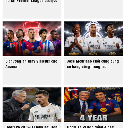
nổ tại Premier League 2026/27
5 phương án thay Vinicius cho
Jose Mourinho cuối cùng cũng
Arsenal
có hàng công trong mơ
Rodri và cú twist mùa hè: Real
Rodri sẽ ký hợp đồng 4 năm