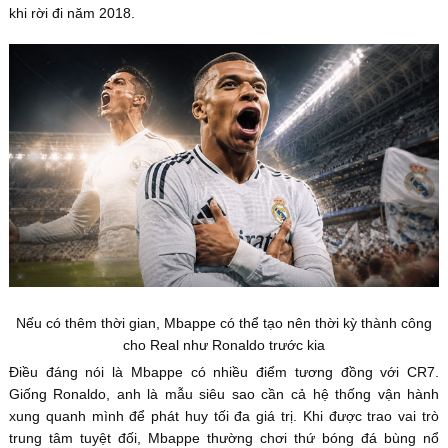
khi rời đi năm 2018.
Nếu có thêm thời gian, Mbappe có thể tạo nên thời kỳ thành công
cho Real như Ronaldo trước kia
Điều đáng nói là Mbappe có nhiều điểm tương đồng với CR7.
Giống Ronaldo, anh là mẫu siêu sao cần cả hệ thống vận hành
xung quanh mình để phát huy tối đa giá trị. Khi được trao vai trò
trung tâm tuyệt đối, Mbappe thường chơi thứ bóng đá bùng nổ