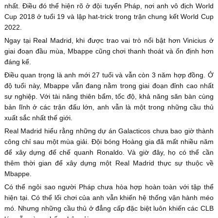
nhất. Điều đó thể hiện rõ ở đội tuyển Pháp, nơi anh vô địch World
Cup 2018 ở tuổi 19 và lập hat-trick trong trận chung kết World Cup
2022.
Ngay tại Real Madrid, khi được trao vai trò nổi bật hơn Vinicius ở
giai đoạn đầu mùa, Mbappe cũng chơi thanh thoát và ổn định hơn
đáng kể.
Điều quan trọng là anh mới 27 tuổi và vẫn còn 3 năm hợp đồng. Ở
độ tuổi này, Mbappe vẫn đang nằm trong giai đoạn đỉnh cao nhất
sự nghiệp. Với tài năng thiên bẩm, tốc độ, khả năng săn bàn cùng
bản lĩnh ở các trận đấu lớn, anh vẫn là một trong những cầu thủ
xuất sắc nhất thế giới.
Real Madrid hiểu rằng những dự án Galacticos chưa bao giờ thành
công chỉ sau một mùa giải. Đội bóng Hoàng gia đã mất nhiều năm
để xây dựng đế chế quanh Ronaldo. Và giờ đây, họ có thể cần
thêm thời gian để xây dựng một Real Madrid thực sự thuộc về
Mbappe.
Có thể ngôi sao người Pháp chưa hòa hợp hoàn toàn với tập thể
hiện tại. Có thể lối chơi của anh vẫn khiến hệ thống vận hành méo
mó. Nhưng những cầu thủ ở đẳng cấp đặc biệt luôn khiến các CLB