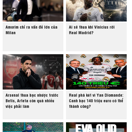
Amorim chỉ ra vấn đề lớn của
Ai sẽ thua khi Vinicius rời
Milan
Real Madrid?
Arsenal thua bạc nhược trước
Real phá két vì Yan Diomande:
Betis, Arteta còn quá nhiều
Canh bạc 140 triệu euro có thể
việc phải làm
thành công?