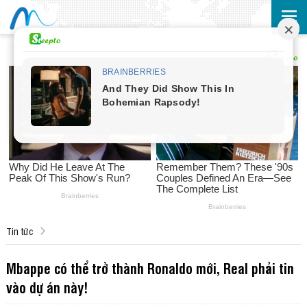
Tin tức
Mbappe có thể trở thành Ronaldo mới, Real phải tin
vào dự án này!