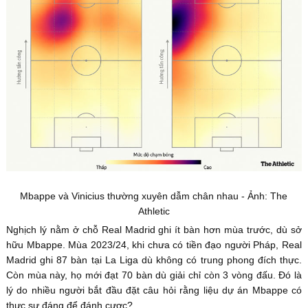
Mbappe và Vinicius thường xuyên dẫm chân nhau - Ảnh: The
Athletic
Nghịch lý nằm ở chỗ Real Madrid ghi ít bàn hơn mùa trước, dù sở
hữu Mbappe. Mùa 2023/24, khi chưa có tiền đạo người Pháp, Real
Madrid ghi 87 bàn tại La Liga dù không có trung phong đích thực.
Còn mùa này, họ mới đạt 70 bàn dù giải chỉ còn 3 vòng đấu. Đó là
lý do nhiều người bắt đầu đặt câu hỏi rằng liệu dự án Mbappe có
thực sự đáng để đánh cược?