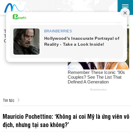
Tin tức
Mauricio Pochettino: ‘Không ai coi Mỹ là ứng viên vô
địch, nhưng tại sao không?’