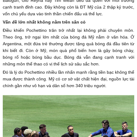
Balogun, Gio Reyna hay Tim Weah đều đã quen với môi trường
cạnh tranh đỉnh cao. Đây không còn là ĐT Mỹ của 2 thập kỷ trước,
vốn chủ yếu dựa vào tinh thần chiến đấu và thể lực.
Vấn đề lớn nhất không nằm trên sân cỏ
Điều khiến Pochettino trăn trở nhất lại không phải chuyên môn.
Theo ông, trở ngại lớn nhất của bóng đá Mỹ nằm ở văn hóa. Ở
Argentina, một đứa trẻ thường được tặng quả bóng đá đầu tiên từ
khi biết đi. Còn ở Mỹ, món quà phổ biến hơn là gậy bóng chày,
bóng rổ hoặc bóng bầu dục. Bóng đá vẫn đang cạnh tranh với
những môn thể thao có vị thế lịch sử sâu sắc hơn.
Đó là lý do Pochettino nhiều lần nhấn mạnh rằng tiền bạc không thể
mua được thành công. Mỹ có cơ sở vật chất hiện đại, nguồn lực tài
chính gần như vô hạn và dân số hơn 340 triệu người.