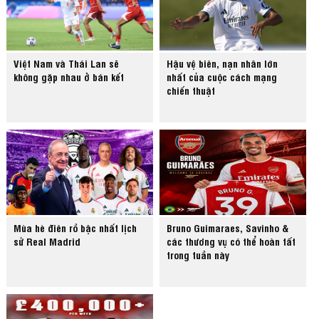
Việt Nam và Thái Lan sẽ
Hậu vệ biên, nạn nhân lớn
không gặp nhau ở bán kết
nhất của cuộc cách mạng
chiến thuật
Mùa hè điên rồ bậc nhất lịch
Bruno Guimaraes, Savinho &
sử Real Madrid
các thương vụ có thể hoàn tất
trong tuần này