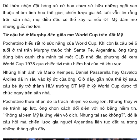
Dù thừa nhận đội bóng xứ cờ hoa chưa sở hữu những ngôi sao
thuộc nhóm tinh hoa thế giới, chiến lược gia 54 tuổi vẫn tin rằng
trên sân nhà, mọi điều đều có thể xảy ra nếu ĐT Mỹ dám mơ
những giấc mơ lớn.
Từ cậu bé ở Murphy đến giấc mơ World Cup trên đất Mỹ
Pochettino hiểu rất rõ sức nặng của World Cup. Khi còn là cậu bé 6
tuổi ở thị trấn Murphy thuộc tỉnh Santa Fe, Argentina, ông từng
đứng bên cạnh cha mình tại một CLB nhỏ địa phương để xem
World Cup 1978 qua chiếc tivi màu hiếm hoi của cả khu vực.
Những hình ảnh về Mario Kempes, Daniel Passarella hay Osvaldo
Ardiles đã in sâu vào ký ức của ông. Giờ đây, gần nửa thế kỷ sau,
cậu bé ấy trở thành HLV trưởng ĐT Mỹ ở kỳ World Cup được tổ
chức ngay trên sân nhà.
Pochettino thừa nhận đó là trách nhiệm vô cùng lớn. Nhưng thay vì
né tránh áp lực, ông chọn cách đối diện với nó bằng niềm tin.
"Không ai xem Mỹ là ứng viên vô địch. Nhưng tại sao không?", đó là
câu hỏi mà chiến lược gia người Argentina liên tục đặt ra trong
những tháng gần đây.