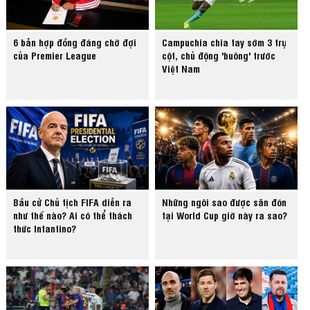
6 bản hợp đồng đáng chờ đợi
Campuchia chia tay sớm 3 trụ
của Premier League
cột, chủ động 'buông' trước
Việt Nam
Bầu cử Chủ tịch FIFA diễn ra
Những ngôi sao được săn đón
như thế nào? Ai có thể thách
tại World Cup giờ này ra sao?
thức Infantino?