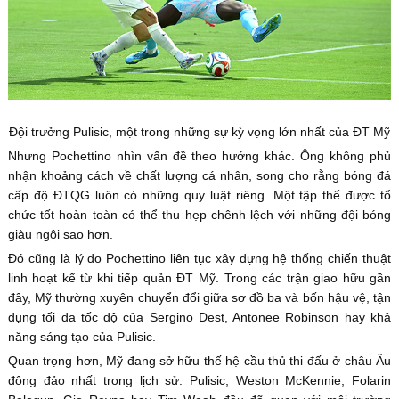
Đội trưởng Pulisic, một trong những sự kỳ vọng lớn nhất của ĐT Mỹ
Nhưng Pochettino nhìn vấn đề theo hướng khác. Ông không phủ
nhận khoảng cách về chất lượng cá nhân, song cho rằng bóng đá
cấp độ ĐTQG luôn có những quy luật riêng. Một tập thể được tổ
chức tốt hoàn toàn có thể thu hẹp chênh lệch với những đội bóng
giàu ngôi sao hơn.
Đó cũng là lý do Pochettino liên tục xây dựng hệ thống chiến thuật
linh hoạt kể từ khi tiếp quản ĐT Mỹ. Trong các trận giao hữu gần
đây, Mỹ thường xuyên chuyển đổi giữa sơ đồ ba và bốn hậu vệ, tận
dụng tối đa tốc độ của Sergino Dest, Antonee Robinson hay khả
năng sáng tạo của Pulisic.
Quan trọng hơn, Mỹ đang sở hữu thế hệ cầu thủ thi đấu ở châu Âu
đông đảo nhất trong lịch sử. Pulisic, Weston McKennie, Folarin