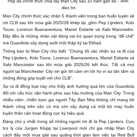
Pep đã chính thức chia tay Man City sau 10 năm gắn bó - Ảnh:
diez.hn
Man City chính thức xác nhận 5 thành viên trong ban huấn luyện sẽ
rời CLB sau khi mùa giải 2025/26 khép lại, gồm Pep Lijnders, Kolo
Toure, Lorenzo Buenaventura, Manel Estiarte và Xabi Mancisidor.
Đây đều là những nhân vật đóng vai trò quan trọng trong “đế chế”
mà Guardiola xây dựng suốt một thập kỷ tại Etihad.
Thông báo từ Man City cho biết: “Chúng tôi xác nhận sự ra đi của
Pep Lijnders, Kolo Toure, Lorenzo Buenaventura, Manel Estiarte và
Xabi Mancisidor sau khi mùa giải 2025/26 kết thúc. Tất cả mọi
người tại Manchester City xin gửi lời cảm ơn tới họ vì sự tận tâm và
những đóng góp tuyệt vời cho CLB”.
Sự ra đi đồng loạt này cho thấy ảnh hưởng quá lớn của Guardiola
đối với cấu trúc vận hành phía sau hậu trường của Man City. Trong
nhiều năm, chiến lược gia người Tây Ban Nha không chỉ mang tới
thành công trên sân cỏ mà còn xây dựng cả một bộ máy huấn
luyện thân cận hoạt động cực kỳ hiệu quả.
Đáng chú ý nhất trong số những người rời đi là Pep Lijnders. Cựu
trợ lý của Jurgen Klopp tại Liverpool mới chỉ gia nhập Man City
cách đây một mùa giải sau quãng thời gian làm việc tại Red Bull