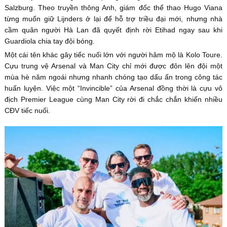
Salzburg. Theo truyền thông Anh, giám đốc thể thao Hugo Viana
từng muốn giữ Lijnders ở lại để hỗ trợ triều đại mới, nhưng nhà
cầm quân người Hà Lan đã quyết định rời Etihad ngay sau khi
Guardiola chia tay đội bóng.
Một cái tên khác gây tiếc nuối lớn với người hâm mộ là Kolo Toure.
Cựu trung vệ Arsenal và Man City chỉ mới được đôn lên đội một
mùa hè năm ngoái nhưng nhanh chóng tạo dấu ấn trong công tác
huấn luyện. Việc một “Invincible” của Arsenal đồng thời là cựu vô
địch Premier League cùng Man City rời đi chắc chắn khiến nhiều
CĐV tiếc nuối.