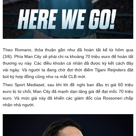
Theo Romano, thỏa thuận gần như đã hoàn tất kể từ hôm qua
(3/6). Phía Man City sẽ phải chi ra khoảng 70 triệu euro để hoàn tất
thương vụ này. Các điều khoản cá nhân đã được ký kết cách đây
vài ngày. Và người ta đang chờ đợi thời điểm Tijjani Reijnders đặt
bút ký hợp đồng cũng như ra mắt CLB mới.
Theo Sport Mediaset, sau khi lời đề nghị ban đầu trị giá 60 triệu
euro bị từ chối, Man City đã mạnh dạn tăng giá để đạt mốc 70 triệu
euro. Và mức giá này đã khiến các giám đốc của Rossoneri chấp
nhận nhả người.