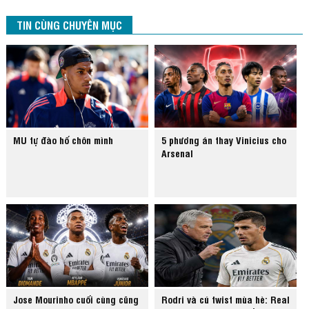
TIN CÙNG CHUYÊN MỤC
MU tự đào hố chôn mình
5 phương án thay Vinicius cho
Arsenal
Jose Mourinho cuối cùng cũng
Rodri và cú twist mùa hè: Real