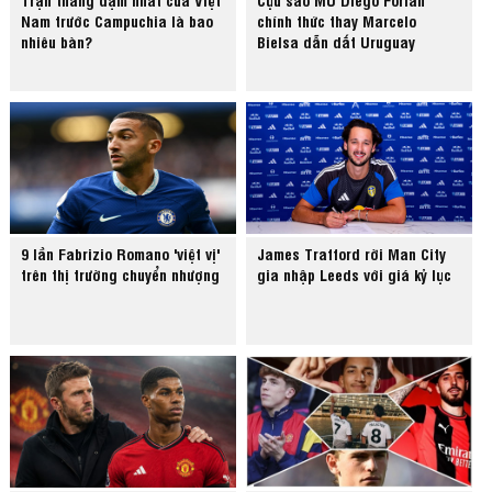
Nam trước Campuchia là bao
chính thức thay Marcelo
nhiêu bàn?
Bielsa dẫn dắt Uruguay
9 lần Fabrizio Romano 'việt vị'
James Trafford rời Man City
trên thị trường chuyển nhượng
gia nhập Leeds với giá kỷ lục