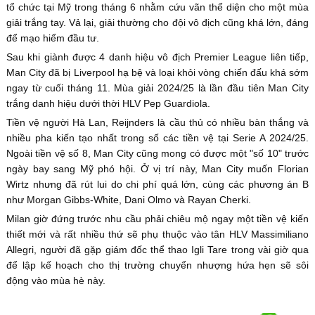
tổ chức tại Mỹ trong tháng 6 nhằm cứu vãn thể diện cho một mùa
giải trắng tay. Vả lại, giải thường cho đội vô địch cũng khá lớn, đáng
để mạo hiểm đầu tư.
Sau khi giành được 4 danh hiệu vô địch Premier League liên tiếp,
Man City đã bị Liverpool hạ bệ và loại khỏi vòng chiến đấu khá sớm
ngay từ cuối tháng 11. Mùa giải 2024/25 là lần đầu tiên Man City
trắng danh hiệu dưới thời HLV Pep Guardiola.
Tiền vệ người Hà Lan, Reijnders là cầu thủ có nhiều bàn thắng và
nhiều pha kiến tạo nhất trong số các tiền vệ tại Serie A 2024/25.
Ngoài tiền vệ số 8, Man City cũng mong có được một "số 10" trước
ngày bay sang Mỹ phó hội. Ở vị trí này, Man City muốn Florian
Wirtz nhưng đã rút lui do chi phí quá lớn, cùng các phương án B
như Morgan Gibbs-White, Dani Olmo và Rayan Cherki.
Milan giờ đứng trước nhu cầu phải chiêu mộ ngay một tiền vệ kiến
thiết mới và rất nhiều thứ sẽ phụ thuộc vào tân HLV Massimiliano
Allegri, người đã gặp giám đốc thể thao Igli Tare trong vài giờ qua
để lập kế hoạch cho thị trường chuyển nhượng hứa hẹn sẽ sôi
động vào mùa hè này.