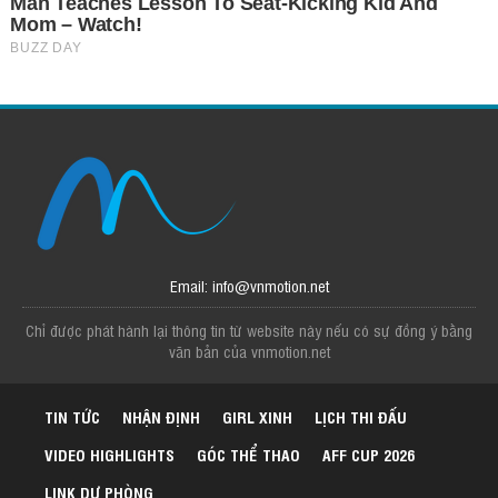
Email: info@vnmotion.net
Chỉ được phát hành lại thông tin từ website này nếu có sự đồng ý bằng
văn bản của vnmotion.net
TIN TỨC
NHẬN ĐỊNH
GIRL XINH
LỊCH THI ĐẤU
VIDEO HIGHLIGHTS
GÓC THỂ THAO
AFF CUP 2026
LINK DỰ PHÒNG