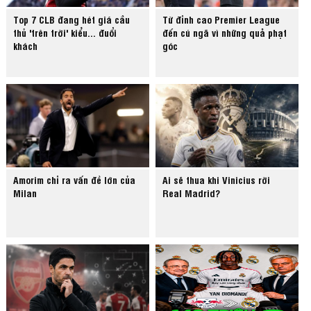
Top 7 CLB đang hét giá cầu
Từ đỉnh cao Premier League
thủ 'trên trời' kiểu... đuổi
đến cú ngã vì những quả phạt
khách
góc
Amorim chỉ ra vấn đề lớn của
Ai sẽ thua khi Vinicius rời
Milan
Real Madrid?