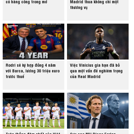
có hàng công trong mơ
Madrid thua không chỉ một
thương vụ
Rodri sẽ ký hợp đồng 4 năm
Việc Vinicius gia hạn đã bỏ
với Barca, lương 30 triệu euro
qua một vấn đề nghiêm trọng
trước thuế
của Real Madrid
Trận thắng đậm nhất của Việt
Cựu sao MU Diego Forlan