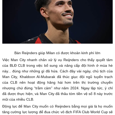
Bán Reijnders giúp Milan có được khoản kinh phí lớn
Việc Man City nhanh chân xử lý vụ Reijnders cho thấy quyết tâm
của BLĐ CLB trong việc bổ sung và nâng cấp đội hình ở mùa hè
này... đúng như những gì đã hứa. Cách đây vài ngày, chủ tịch của
Man City, Khaldoon Al-Mubarak đã thúc giục đội ngũ tuyển trạch
của CLB nên hoạt động hăng hái hơn trên thị trường chuyển
nhượng chứ đừng “trầm cảm” như năm 2024. Ngay lập tức, ý chỉ
đã được thực hiện, và Man City đã thâu tóm tiền vệ số 8 này trước
mũi của nhiều CLB.
Động lực để Man City muốn có Reijnders bằng mọi giá là họ muốn
tăng cường lực lượng để đua chức vô địch FIFA Club World Cup sẽ