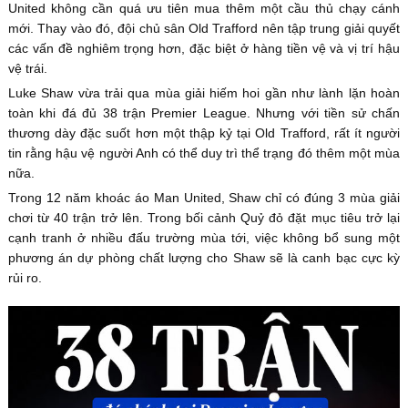
United không cần quá ưu tiên mua thêm một cầu thủ chạy cánh
mới. Thay vào đó, đội chủ sân Old Trafford nên tập trung giải quyết
các vấn đề nghiêm trọng hơn, đặc biệt ở hàng tiền vệ và vị trí hậu
vệ trái.
Luke Shaw vừa trải qua mùa giải hiếm hoi gần như lành lặn hoàn
toàn khi đá đủ 38 trận Premier League. Nhưng với tiền sử chấn
thương dày đặc suốt hơn một thập kỷ tại Old Trafford, rất ít người
tin rằng hậu vệ người Anh có thể duy trì thể trạng đó thêm một mùa
nữa.
Trong 12 năm khoác áo Man United, Shaw chỉ có đúng 3 mùa giải
chơi từ 40 trận trở lên. Trong bối cảnh Quỷ đỏ đặt mục tiêu trở lại
cạnh tranh ở nhiều đấu trường mùa tới, việc không bổ sung một
phương án dự phòng chất lượng cho Shaw sẽ là canh bạc cực kỳ
rủi ro.