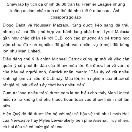
Shaw lập kỳ tích đá chính đủ 38 trận tại Premier League nhưng
không ai dám chắc anh có thể đá như thế ở mùa sau - Ảnh:
cbssportsgolazo
Diogo Dalot và Noussair Mazraoui từng được kéo sang đá trái,
nhưng cả hai đều phù hợp với hành lang phải hơn. Tyrell Malacia
gần như chắc chắn sẽ rời CLB, còn các phương án trẻ trong học
viện chưa đủ kinh nghiệm để gánh vác nhiệm vụ ở một đội bóng
lớn như Man United.
Điều đáng chú ý là chính Michael Carrick cũng úp mở về việc cần
quản lý số phút thi đấu của Shaw mùa tới. Khi được hỏi về vai trò
của hậu vệ người Anh, Carrick nhấn mạnh: “Cậu ấy có rất nhiều
kinh nghiệm và hiểu rõ CLB này. Mùa tới, kinh nghiệm của Shaw sẽ
rất giá trị, bất kể cậu ấy chơi bao nhiêu trận”.
Cụm từ “bao nhiêu trận” được xem là tín hiệu cho thấy Man United
hiểu rõ họ không thể phụ thuộc hoàn toàn vào Shaw thêm một lần
nữa.
Hiện Quỷ đỏ đã được liên hệ với một số hậu vệ trái như Lewis Hall
của Newcastle hay Myles Lewis-Skelly bên phía Arsenal. Tuy nhiên,
cả hai đều sẽ có mức giá rất cao.