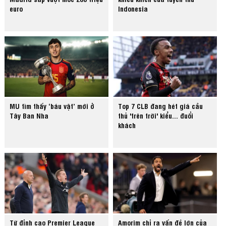
euro
Indonesia
MU tìm thấy ‘báu vật’ mới ở
Top 7 CLB đang hét giá cầu
Tây Ban Nha
thủ 'trên trời' kiểu... đuổi
khách
Từ đỉnh cao Premier League
Amorim chỉ ra vấn đề lớn của