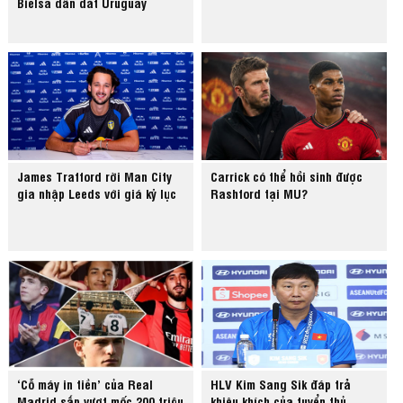
Bielsa dẫn dắt Uruguay
James Trafford rời Man City
Carrick có thể hồi sinh được
gia nhập Leeds với giá kỷ lục
Rashford tại MU?
‘Cỗ máy in tiền’ của Real
HLV Kim Sang Sik đáp trả
Madrid sắp vượt mốc 200 triệu
khiêu khích của tuyển thủ