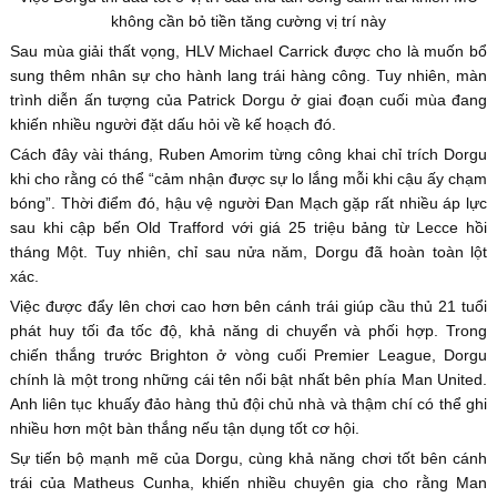
không cần bỏ tiền tăng cường vị trí này
Sau mùa giải thất vọng, HLV Michael Carrick được cho là muốn bổ
sung thêm nhân sự cho hành lang trái hàng công. Tuy nhiên, màn
trình diễn ấn tượng của Patrick Dorgu ở giai đoạn cuối mùa đang
khiến nhiều người đặt dấu hỏi về kế hoạch đó.
Cách đây vài tháng, Ruben Amorim từng công khai chỉ trích Dorgu
khi cho rằng có thể “cảm nhận được sự lo lắng mỗi khi cậu ấy chạm
bóng”. Thời điểm đó, hậu vệ người Đan Mạch gặp rất nhiều áp lực
sau khi cập bến Old Trafford với giá 25 triệu bảng từ Lecce hồi
tháng Một. Tuy nhiên, chỉ sau nửa năm, Dorgu đã hoàn toàn lột
xác.
Việc được đẩy lên chơi cao hơn bên cánh trái giúp cầu thủ 21 tuổi
phát huy tối đa tốc độ, khả năng di chuyển và phối hợp. Trong
chiến thắng trước Brighton ở vòng cuối Premier League, Dorgu
chính là một trong những cái tên nổi bật nhất bên phía Man United.
Anh liên tục khuấy đảo hàng thủ đội chủ nhà và thậm chí có thể ghi
nhiều hơn một bàn thắng nếu tận dụng tốt cơ hội.
Sự tiến bộ mạnh mẽ của Dorgu, cùng khả năng chơi tốt bên cánh
trái của Matheus Cunha, khiến nhiều chuyên gia cho rằng Man