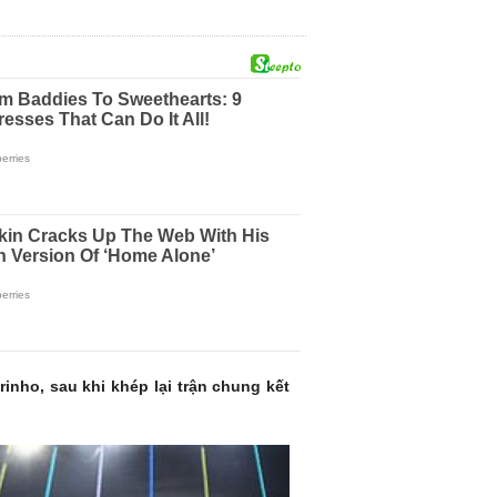
nho, sau khi khép lại trận chung kết