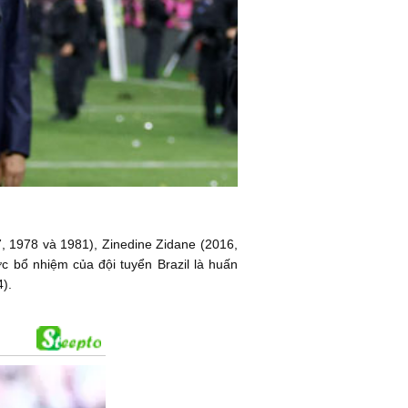
7, 1978 và 1981), Zinedine Zidane (2016,
c bổ nhiệm của đội tuyển Brazil là huấn
).