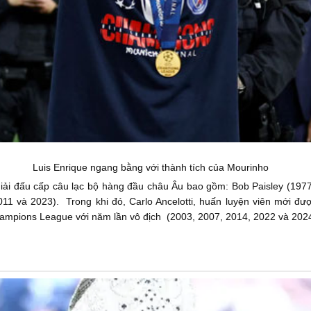
Luis Enrique ngang bằng với thành tích của Mourinho
 giải đấu cấp câu lạc bộ hàng đầu châu Âu bao gồm: Bob Paisley (197
11 và 2023). Trong khi đó, Carlo Ancelotti, huấn luyện viên mới đượ
Champions League với năm lần vô địch (2003, 2007, 2014, 2022 và 2024