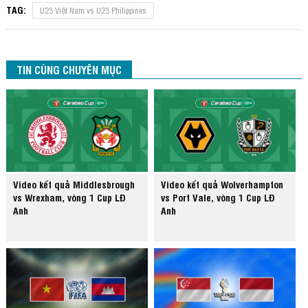
TAG:
U23 Việt Nam vs U23 Philippines
TIN CÙNG CHUYÊN MỤC
Video kết quả Middlesbrough
Video kết quả Wolverhampton
vs Wrexham, vòng 1 Cup LĐ
vs Port Vale, vòng 1 Cup LĐ
Anh
Anh