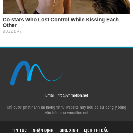
Email: info@vnmotion.net
Chỉ được phát hành lại thông tin từ website này nếu có sự đồng ý bằng
văn bản của vnmotion.net
TIN TỨC
NHẬN ĐỊNH
GIRL XINH
LỊCH THI ĐẤU