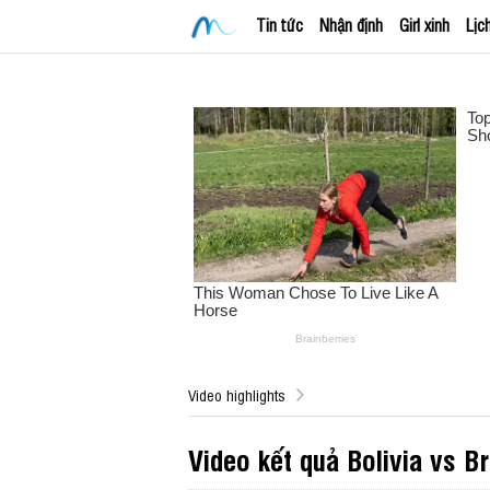
Tin tức
Nhận định
Girl xinh
Lịc
Video highlights
Video kết quả Bolivia vs 