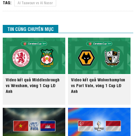
TAG:
Al Taawoun vs Al Nassr
TIN CÙNG CHUYÊN MỤC
Video kết quả Middlesbrough
Video kết quả Wolverhampton
vs Wrexham, vòng 1 Cup LĐ
vs Port Vale, vòng 1 Cup LĐ
Anh
Anh