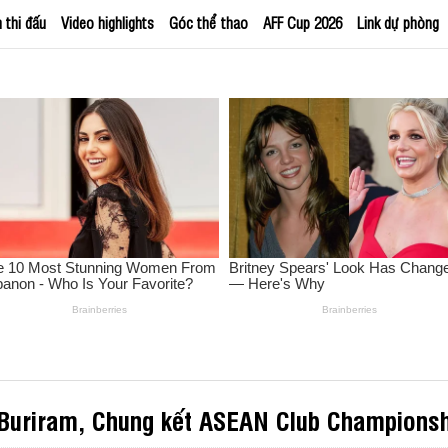
h thi đấu
Video highlights
Góc thể thao
AFF Cup 2026
Link dự phòng
 Buriram, Chung kết ASEAN Club Champions