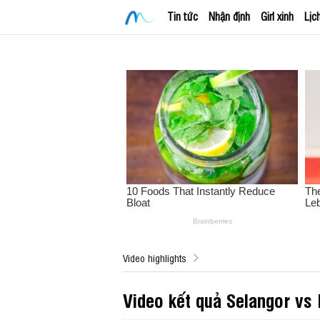
Tin tức
Nhận định
Girl xinh
Lịc
Video highlights
Video kết quả Selangor vs