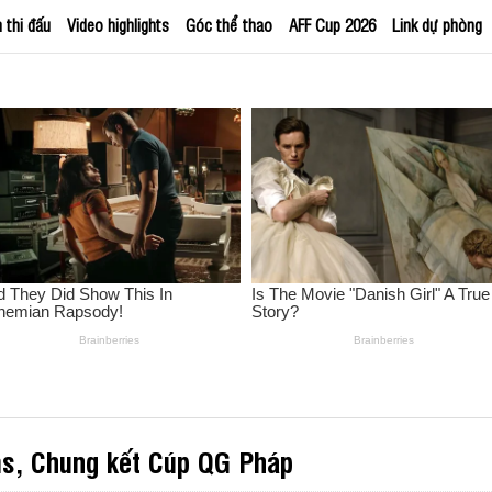
h thi đấu
Video highlights
Góc thể thao
AFF Cup 2026
Link dự phòng
ms, Chung kết Cúp QG Pháp