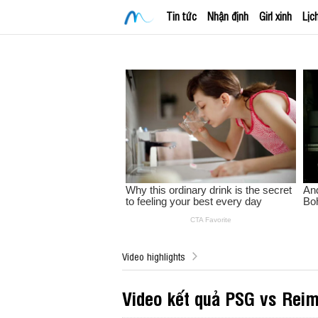
Tin tức
Nhận định
Girl xinh
Lịc
Video highlights
Video kết quả PSG vs Rei