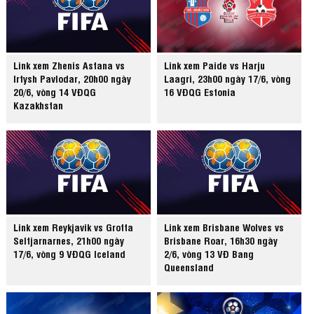
Link xem Zhenis Astana vs
Link xem Paide vs Harju
Irtysh Pavlodar, 20h00 ngày
Laagri, 23h00 ngày 17/6, vòng
20/6, vòng 14 VĐQG
16 VĐQG Estonia
Kazakhstan
Link xem Reykjavik vs Grotta
Link xem Brisbane Wolves vs
Seltjarnarnes, 21h00 ngày
Brisbane Roar, 16h30 ngày
17/6, vòng 9 VĐQG Iceland
2/6, vòng 13 VĐ Bang
Queensland