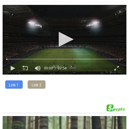
00:00
02:56
Link 1
Link 2