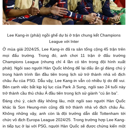
Lee Kang-in (phải) ngồi ghế dự bị ở trận chung kết Champions
League với Inter
Ở mùa giải 2024/25, Lee Kang-in đã ra sân tổng cộng 45 trận trên
mọi đấu trường. Trong đó, anh chơi 11 trận ở đấu trường
Champions League (nhưng chỉ 4 lần có tên trong đội hình xuất
phát). Ngôi sao người Hàn Quốc không để lại dấu ấn gì đáng chú ý
trong hành trình lần đầu tiên trong lịch sử trở thành nhà vô địch
châu Âu của PSG. Dẫu vậy, Lee Kang-in vẫn có nhiều lý do để vui.
Bên cạnh việc bắt kịp kỷ lục của Park Ji Sung, ngôi sao 24 tuổi này
trở thành cầu thủ châu Á đầu tiên trong lịch sử giành “cú ăn ba”.
Đáng chú ý, cách đây không lâu, một ngôi sao người Hàn Quốc
khác là Son Heung-min cũng đã trở thành nhà vô địch châu Âu.
Không những vậy, anh còn là đội trưởng dẫn dắt Tottenham tới
chức vô địch Europa League 2024/25. Trong trường hợp Lee Kang-
in tiếp tục ở lại với PSG, người Hàn Quốc sẽ được chứng kiến một