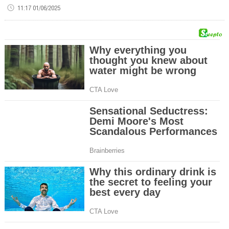
11:17 01/06/2025