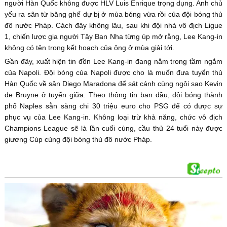
người Hàn Quốc không được HLV Luis Enrique trọng dụng. Anh chủ
yếu ra sân từ băng ghế dự bị ở mùa bóng vừa rồi của đội bóng thủ
đô nước Pháp. Cách đây không lâu, sau khi đội nhà vô địch Ligue
1, chiến lược gia người Tây Ban Nha từng úp mở rằng, Lee Kang-in
không có tên trong kết hoạch của ông ở mùa giải tới.
Gần đây, xuất hiện tin đồn Lee Kang-in đang nằm trong tầm ngắm
của Napoli. Đội bóng của Napoli được cho là muốn đưa tuyển thủ
Hàn Quốc về sân Diego Maradona để sát cánh cùng ngôi sao Kevin
de Bruyne ở tuyến giữa. Theo thông tin ban đầu, đội bóng thành
phố Naples sẵn sàng chi 30 triệu euro cho PSG để có được sự
phục vụ của Lee Kang-in. Không loại trừ khả năng, chức vô địch
Champions League sẽ là lần cuối cùng, cầu thủ 24 tuổi này được
giương Cúp cùng đội bóng thủ đô nước Pháp.