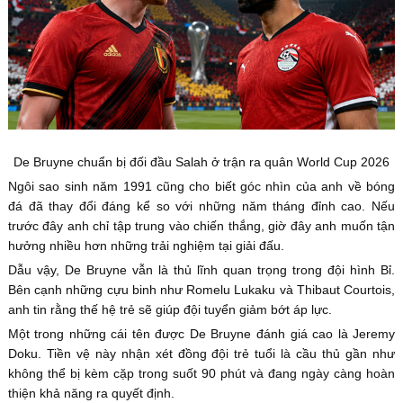
De Bruyne chuẩn bị đối đầu Salah ở trận ra quân World Cup 2026
Ngôi sao sinh năm 1991 cũng cho biết góc nhìn của anh về bóng
đá đã thay đổi đáng kể so với những năm tháng đỉnh cao. Nếu
trước đây anh chỉ tập trung vào chiến thắng, giờ đây anh muốn tận
hưởng nhiều hơn những trải nghiệm tại giải đấu.
Dẫu vậy, De Bruyne vẫn là thủ lĩnh quan trọng trong đội hình Bỉ.
Bên cạnh những cựu binh như Romelu Lukaku và Thibaut Courtois,
anh tin rằng thế hệ trẻ sẽ giúp đội tuyển giảm bớt áp lực.
Một trong những cái tên được De Bruyne đánh giá cao là Jeremy
Doku. Tiền vệ này nhận xét đồng đội trẻ tuổi là cầu thủ gần như
không thể bị kèm cặp trong suốt 90 phút và đang ngày càng hoàn
thiện khả năng ra quyết định.