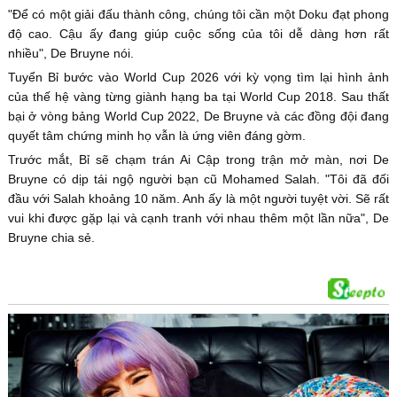
"Để có một giải đấu thành công, chúng tôi cần một Doku đạt phong
độ cao. Cậu ấy đang giúp cuộc sống của tôi dễ dàng hơn rất
nhiều", De Bruyne nói.
Tuyển Bỉ bước vào World Cup 2026 với kỳ vọng tìm lại hình ảnh
của thế hệ vàng từng giành hạng ba tại World Cup 2018. Sau thất
bại ở vòng bảng World Cup 2022, De Bruyne và các đồng đội đang
quyết tâm chứng minh họ vẫn là ứng viên đáng gờm.
Trước mắt, Bỉ sẽ chạm trán Ai Cập trong trận mở màn, nơi De
Bruyne có dịp tái ngộ người bạn cũ Mohamed Salah. "Tôi đã đối
đầu với Salah khoảng 10 năm. Anh ấy là một người tuyệt vời. Sẽ rất
vui khi được gặp lại và cạnh tranh với nhau thêm một lần nữa", De
Bruyne chia sẻ.