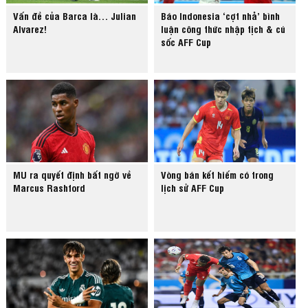
Vấn đề của Barca là… Julian
Báo Indonesia ‘cợt nhả’ bình
Alvarez!
luận công thức nhập tịch & cú
sốc AFF Cup
MU ra quyết định bất ngờ về
Vòng bán kết hiếm có trong
Marcus Rashford
lịch sử AFF Cup