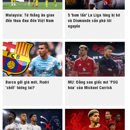
Malaysia: Từ thắng ăn gian
5 'bom tấn' La Liga từng bị hớ
đến thua đau đớn Việt Nam
và Diomande cần phá lời
nguyền
Barca gửi giá mới, Rodri
MU: Đằng sau giấc mơ ‘PSG
‘chốt’ tương lai?
hóa’ của Michael Carrick