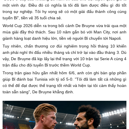
một vinh dự. Điều đó có nghĩa là tôi đã làm được điều gì đó tốt
trong sự nghiệp. Tôi hy vọng sẽ có một giải đấu thành công cùng
tuyển Bỉ", tiền vệ 35 tuổi chia sẻ.
World Cup 2026 diễn ra trong bối cảnh De Bruyne vừa trải qua một
mùa giải đầy thử thách. Sau 10 năm gắn bó với Man City, nơi anh
giành hàng loạt danh hiệu lớn, tiền vệ người Bỉ chuyển tới Napoli.
Tuy nhiên, chấn thương cơ đùi nghiêm trọng hồi tháng 10 khiến
anh phải nghỉ thi đấu nhiều tháng và chỉ trở lại vào đầu tháng 3. Dù
vậy, De Bruyne đã kịp lấy lại thể trạng với 10 trận tại Serie A cùng 4
trận đấu cho đội tuyển Bỉ trước thềm World Cup.
Trong trận giao hữu gần nhất hôm 6/6, anh còn ghi bàn góp phần
giúp Bỉ đánh bại Tunisia với tỷ số 5-0. "Tôi đã làm tất cả những gì
có thể để đạt được thể trạng tốt nhất và hiện tại tôi cảm thấy hoàn
toàn sẵn sàng", De Bruyne khẳng định.