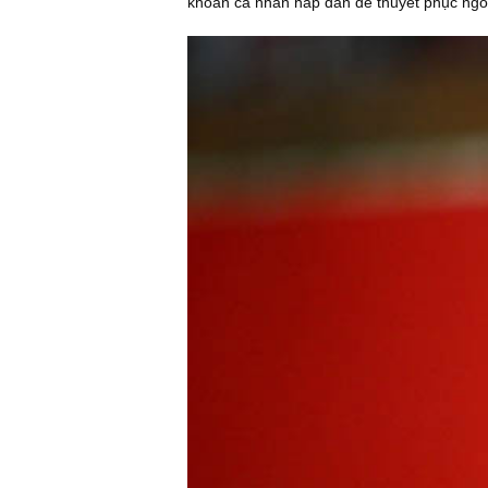
khoản cá nhân hấp dẫn để thuyết phục ngô