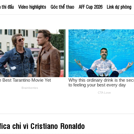
h thi đấu
Video highlights
Góc thể thao
AFF Cup 2026
Link dự phòng
fica chỉ vì Cristiano Ronaldo