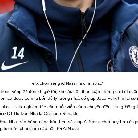
Felix chọn sang Al Nassr là chính xác?
rong vòng 24 đến 48 giờ tới, khi các bên thảo luận những chi tiết cuối
Benfica được xem là bến đỗ lý tưởng nhất để giúp Joao Felix tìm lại sự
Benfica. Felix nghiêm túc cân nhắc viễn cảnh chuyển đến Trung Đông 
đội ở ĐT Bồ Đào Nha là Cristiano Ronaldo.
Đào Nha trên hàng công hứa hẹn sẽ giúp Al Nassr chơi hay hơn ở gi
g tới mức phải giảm sâu nếu tới Al Nassr.