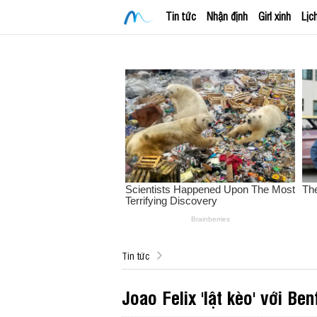
Tin tức
Nhận định
Girl xinh
Lịc
Tin tức
Joao Felix 'lật kèo' với Ben