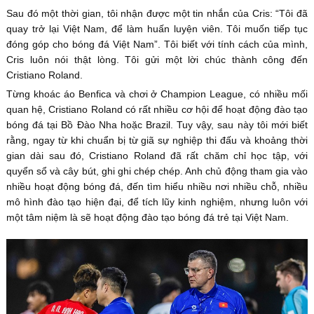
Sau đó một thời gian, tôi nhận được một tin nhắn của Cris: “Tôi đã
quay trở lại Việt Nam, để làm huấn luyện viên. Tôi muốn tiếp tục
đóng góp cho bóng đá Việt Nam”. Tôi biết với tính cách của mình,
Cris luôn nói thật lòng. Tôi gửi một lời chúc thành công đến
Cristiano Roland.
Từng khoác áo Benfica và chơi ở Champion League, có nhiều mối
quan hệ, Cristiano Roland có rất nhiều cơ hội để hoạt động đào tạo
bóng đá tại Bồ Đào Nha hoặc Brazil. Tuy vậy, sau này tôi mới biết
rằng, ngay từ khi chuẩn bị từ giã sự nghiệp thi đấu và khoảng thời
gian dài sau đó, Cristiano Roland đã rất chăm chỉ học tập, với
quyển sổ và cây bút, ghi ghi chép chép. Anh chủ động tham gia vào
nhiều hoạt động bóng đá, đến tìm hiểu nhiều nơi nhiều chỗ, nhiều
mô hình đào tạo hiện đại, để tích lũy kinh nghiệm, nhưng luôn với
một tâm niệm là sẽ hoạt động đào tạo bóng đá trẻ tại Việt Nam.