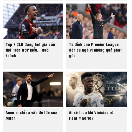
Top 7 CLB đang hét giá cầu
Từ đỉnh cao Premier League
thủ 'trên trời' kiểu... đuổi
đến cú ngã vì những quả phạt
khách
góc
Amorim chỉ ra vấn đề lớn của
Ai sẽ thua khi Vinicius rời
Milan
Real Madrid?