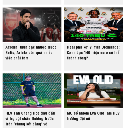
Arsenal thua bạc nhược trước
Real phá két vì Yan Diomande:
Betis, Arteta còn quá nhiều
Canh bạc 140 triệu euro có thể
việc phải làm
thành công?
HLV Tan Cheng Hoe đau đầu
MU bổ nhiệm Eva Olid làm HLV
vì trụ cột chấn thương trước
trưởng đội nữ
trận ‘chung kết bảng’ với