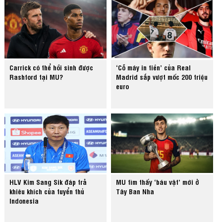
Carrick có thể hồi sinh được
‘Cỗ máy in tiền’ của Real
Rashford tại MU?
Madrid sắp vượt mốc 200 triệu
euro
HLV Kim Sang Sik đáp trả
MU tìm thấy ‘báu vật’ mới ở
khiêu khích của tuyển thủ
Tây Ban Nha
Indonesia