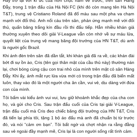
Hãy trở lại với kí ức của hơn chục năm về trước, trên sân Hàng
Đẫy, trong 1 trận đấu của Hà Nội FC (khi đó còn mang tên Hà Nội
T&T), trung vệ Cristiano Roland đã đổ máu sau một pha va chạm
mạnh với đối thủ. Anh nổi cáu trên sân, phản ứng mạnh mẽ với đối
thủ, quấn băng trắng kín đầu rồi thi đấu tiếp. Hẳn nhiều khán giả
thường xuyên theo dõi giải V-League vẫn còn nhớ về sự máu lửa,
quyết liệt của trung vệ mang băng đội trưởng của HN T&T, dù anh
là người gốc Brazil.
Khi ánh đèn trên sân đã dần tắt, khi khán giả đã ra về, các khán đài
bớt đi sự ồn ào, Cris (tên gọi thân mật của cầu thủ này) thường nán
lại, chơi bóng cùng cậu con trai nhỏ của mình trên mặt cỏ sân Hàng
Đẫy. Khi ấy, ánh mắt rực lửa vừa mới có trong trận đấu đã biến mất
luôn, thay vào đó là một người cha ân cần, vui vẻ, dịu dàng với đứa
con của mình.
Tôi bấm vài kiểu ảnh vui vui, lưu giữ khoảnh khắc đẹp của cha con
họ, và gửi cho Cris. Sau trận đấu cuối của Cris tại giải V-League,
trận đấu cuối mà Cris đeo chiếc băng đội trưởng của HN T&T, Cris
đã tiến lại phía tôi, tặng 1 bộ áo đấu mà anh đã chuẩn bị từ trước
đó, và nói “cảm ơn bạn”. Tôi bất ngờ và chợt nhận ra rằng đằng
sau vẻ ngoài đầy mạnh mẽ, Cris lại là con người sống rất tình cảm.