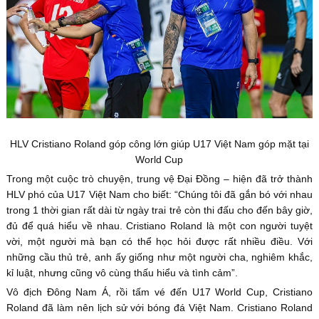
HLV Cristiano Roland góp công lớn giúp U17 Việt Nam góp mặt tại
World Cup
Trong một cuộc trò chuyện, trung vệ Đại Đồng – hiện đã trở thành
HLV phó của U17 Việt Nam cho biết: “Chúng tôi đã gắn bó với nhau
trong 1 thời gian rất dài từ ngày trai trẻ còn thi đấu cho đến bây giờ,
đủ để quá hiểu về nhau. Cristiano Roland là một con người tuyệt
vời, một người mà bạn có thể học hỏi được rất nhiều điều. Với
những cầu thủ trẻ, anh ấy giống như một người cha, nghiêm khắc,
kỉ luật, nhưng cũng vô cùng thấu hiểu và tình cảm”.
Vô địch Đông Nam Á, rồi tấm vé đến U17 World Cup, Cristiano
Roland đã làm nên lịch sử với bóng đá Việt Nam. Cristiano Roland