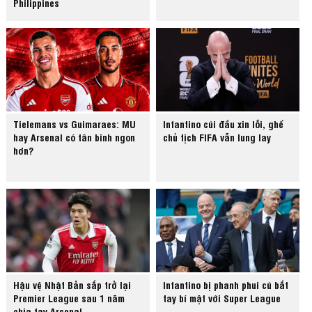
Philippines
Tielemans vs Guimaraes: MU
Infantino cúi đầu xin lỗi, ghế
hay Arsenal có tân binh ngon
chủ tịch FIFA vẫn lung lay
hơn?
Hậu vệ Nhật Bản sắp trở lại
Infantino bị phanh phui cú bắt
Premier League sau 1 năm
tay bí mật với Super League
chia tay Arsenal