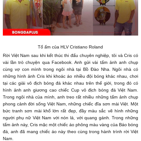
Tổ ấm của HLV Cristiano Roland
Rời Việt Nam sau khi kết thúc thi đấu chuyên nghiệp, tôi và Cris có
vài lần trò chuyện qua Facebook. Anh gửi vài tấm ảnh anh chụp
cùng vợ con mình trong ngôi nhà tại Bồ Đào Nha. Ngôi nhà có
những hình ảnh Cris khi khoác áo nhiều đội bóng khác nhau, chơi
tại các giải vô địch bóng đá khác nhau trên thế giới, trong đó có
hình ảnh anh giương cao chiếc Cup vô địch bóng đá Việt Nam.
Trong ngôi nhà của mình, anh treo rất nhiều những tấm ảnh chụp
phong cảnh đời sống Việt Nam, những chiếc đĩa sơn mài Việt. Một
bức tranh sơn mài khổ lớn rất đẹp, đầy màu sắc vẽ hình những
người phụ nữ Việt Nam với nón lá, với quang gánh. Trong những
tấm ảnh này, Cris mặc một chiếc áo phông màu vàng của Báo bóng
đá, anh đã mang chiếc áo này theo cùng trong hành trình rời Việt
Nam.