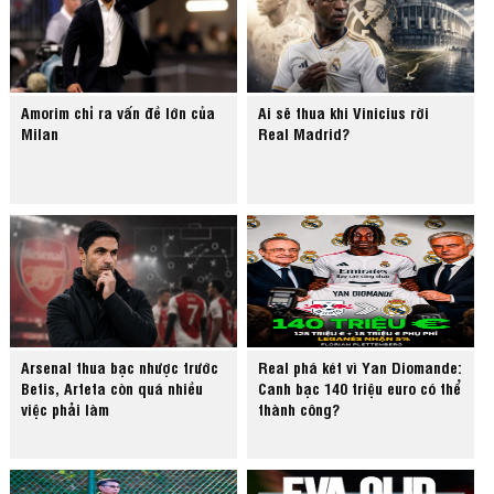
Amorim chỉ ra vấn đề lớn của
Ai sẽ thua khi Vinicius rời
Milan
Real Madrid?
Arsenal thua bạc nhược trước
Real phá két vì Yan Diomande:
Betis, Arteta còn quá nhiều
Canh bạc 140 triệu euro có thể
việc phải làm
thành công?