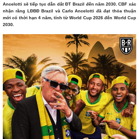
Ancelotti sẽ tiếp tục dẫn dắt ĐT Brazil đến năm 2030. CBF xác
nhận rằng LĐBĐ Brazil và Carlo Ancelotti đã đạt thỏa thuận
mới có thời hạn 4 năm, tính từ World Cup 2026 đến World Cup
2030.