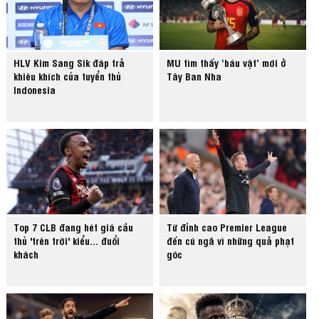
HLV Kim Sang Sik đáp trả
MU tìm thấy ‘báu vật’ mới ở
khiêu khích của tuyển thủ
Tây Ban Nha
Indonesia
Top 7 CLB đang hét giá cầu
Từ đỉnh cao Premier League
thủ 'trên trời' kiểu... đuổi
đến cú ngã vì những quả phạt
khách
góc