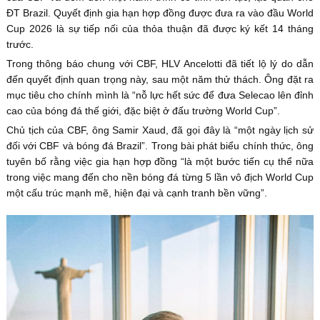
ĐT Brazil. Quyết định gia hạn hợp đồng được đưa ra vào đầu World
Cup 2026 là sự tiếp nối của thỏa thuận đã được ký kết 14 tháng
trước.
Trong thông báo chung với CBF, HLV Ancelotti đã tiết lộ lý do dẫn
đến quyết định quan trọng này, sau một năm thử thách. Ông đặt ra
mục tiêu cho chính mình là “nỗ lực hết sức để đưa Selecao lên đỉnh
cao của bóng đá thế giới, đặc biệt ở đấu trường World Cup”.
Chủ tịch của CBF, ông Samir Xaud, đã gọi đây là “một ngày lịch sử
đối với CBF và bóng đá Brazil”. Trong bài phát biểu chính thức, ông
tuyên bố rằng việc gia hạn hợp đồng “là một bước tiến cụ thể nữa
trong việc mang đến cho nền bóng đá từng 5 lần vô địch World Cup
một cấu trúc mạnh mẽ, hiện đại và cạnh tranh bền vững”.