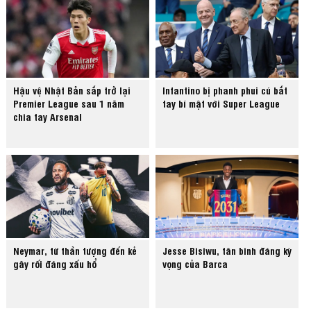
Hậu vệ Nhật Bản sắp trở lại
Infantino bị phanh phui cú bắt
Premier League sau 1 năm
tay bí mật với Super League
chia tay Arsenal
Neymar, từ thần tượng đến kẻ
Jesse Bisiwu, tân binh đáng kỳ
gây rối đáng xấu hổ
vọng của Barca