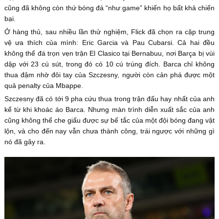
cũng đã không còn thứ bóng đá “như game” khiến họ bất khả chiến
bại.
Ở hàng thủ, sau nhiều lần thử nghiệm, Flick đã chọn ra cặp trung
vệ ưa thích của mình: Eric Garcia và Pau Cubarsi. Cả hai đều
không thể đá trọn vẹn trận El Clasico tại Bernabuu, nơi Barça bị vùi
dập với 23 cú sút, trong đó có 10 cú trúng đích. Barca chỉ không
thua đậm nhờ đôi tay của Szczesny, người còn cản phá được một
quả penalty của Mbappe.
Szczesny đã có tới 9 pha cứu thua trong trận đấu hay nhất của anh
kể từ khi khoác áo Barca. Nhưng màn trình diễn xuất sắc của anh
cũng không thể che giấu được sự bế tắc của một đội bóng đang vật
lộn, và cho đến nay vẫn chưa thành công, trái ngược với những gì
nó đã gây ra.