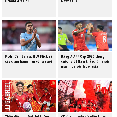
Ronald Araujo?
Newcastle
Rodri đến Barca, HLV Flick sẽ
Bảng A AFF Cup 2026 chung
xây dựng hàng tiền vệ ra sao?
cuộc: Việt Nam khẳng định sức
mạnh, cú sốc Indonesia
Thần đồng JJ Gabriel không
CĐV Indonesia xả giận trọng