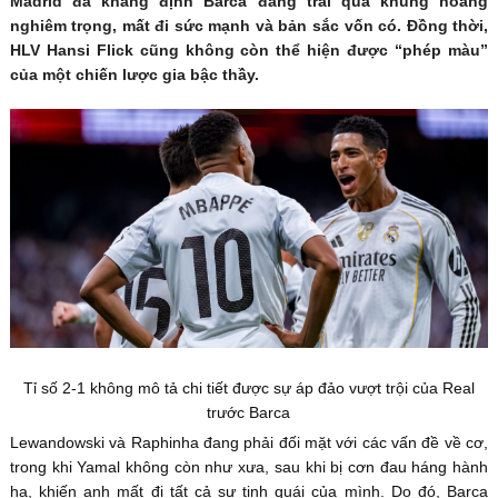
Madrid đã khẳng định Barca đang trải qua khủng hoảng
nghiêm trọng, mất đi sức mạnh và bản sắc vốn có. Đồng thời,
HLV Hansi Flick cũng không còn thể hiện được “phép màu”
của một chiến lược gia bậc thầy.
Tỉ số 2-1 không mô tả chi tiết được sự áp đảo vượt trội của Real
trước Barca
Lewandowski và Raphinha đang phải đối mặt với các vấn đề về cơ,
trong khi Yamal không còn như xưa, sau khi bị cơn đau háng hành
hạ, khiến anh mất đi tất cả sự tinh quái của mình. Do đó, Barca