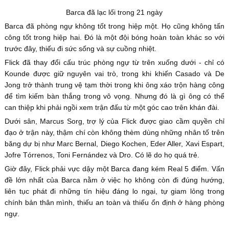
Barca đã lạc lối trong 21 ngày
Barca đã phòng ngự không tốt trong hiệp một. Họ cũng không tấn
công tốt trong hiệp hai. Đó là một đội bóng hoàn toàn khác so với
trước đây, thiếu đi sức sống và sự cuồng nhiệt.
Flick đã thay đổi cấu trúc phòng ngự từ trên xuống dưới - chỉ có
Kounde được giữ nguyên vai trò, trong khi khiến Casado và De
Jong trở thành trung vệ tạm thời trong khi ông xáo trộn hàng công
để tìm kiếm bàn thắng trong vô vọng. Nhưng đó là gì ông có thể
can thiệp khi phải ngồi xem trận đấu từ một góc cao trên khán đài.
Dưới sân, Marcus Sorg, trợ lý của Flick được giao cầm quyền chỉ
đạo ở trận này, thậm chí còn không thèm dùng những nhân tố trên
băng dự bị như Marc Bernal, Diego Kochen, Eder Aller, Xavi Espart,
Jofre Tórrenos, Toni Fernández và Dro. Có lẽ do họ quá trẻ.
Giờ đây, Flick phải vực dậy một Barca đang kém Real 5 điểm. Vấn
đề lớn nhất của Barca nằm ở việc họ không còn đi đúng hướng,
liên tục phát đi những tín hiệu đáng lo ngại, tự giam lỏng trong
chính bản thân mình, thiếu an toàn và thiếu ổn định ở hàng phòng
ngự.