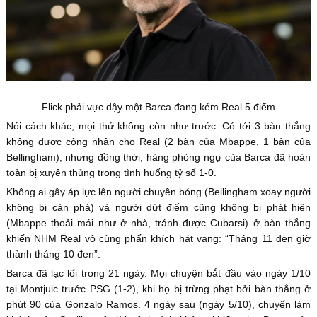
Flick phải vực dậy một Barca đang kém Real 5 điểm
Nói cách khác, mọi thứ không còn như trước. Có tới 3 bàn thắng
không được công nhận cho Real (2 bàn của Mbappe, 1 bàn của
Bellingham), nhưng đồng thời, hàng phòng ngự của Barca đã hoàn
toàn bị xuyên thủng trong tình huống tỷ số 1-0.
Không ai gây áp lực lên người chuyền bóng (Bellingham xoay người
không bị cản phá) và người dứt điểm cũng không bị phát hiện
(Mbappe thoải mái như ở nhà, tránh được Cubarsi) ở bàn thắng
khiến NHM Real vô cùng phấn khích hát vang: “Tháng 11 đen giờ
thành tháng 10 đen”.
Barca đã lạc lối trong 21 ngày. Mọi chuyện bắt đầu vào ngày 1/10
tại Montjuic trước PSG (1-2), khi họ bị trừng phạt bởi bàn thắng ở
phút 90 của Gonzalo Ramos. 4 ngày sau (ngày 5/10), chuyến làm