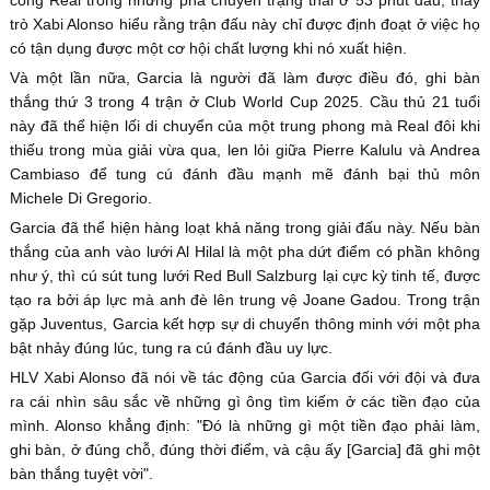
trò Xabi Alonso hiểu rằng trận đấu này chỉ được định đoạt ở việc họ
có tận dụng được một cơ hội chất lượng khi nó xuất hiện.
Và một lần nữa, Garcia là người đã làm được điều đó, ghi bàn
thắng thứ 3 trong 4 trận ở Club World Cup 2025. Cầu thủ 21 tuổi
này đã thể hiện lối di chuyển của một trung phong mà Real đôi khi
thiếu trong mùa giải vừa qua, len lỏi giữa Pierre Kalulu và Andrea
Cambiaso để tung cú đánh đầu mạnh mẽ đánh bại thủ môn
Michele Di Gregorio.
Garcia đã thể hiện hàng loạt khả năng trong giải đấu này. Nếu bàn
thắng của anh vào lưới Al Hilal là một pha dứt điểm có phần không
như ý, thì cú sút tung lưới Red Bull Salzburg lại cực kỳ tinh tế, được
tạo ra bởi áp lực mà anh đè lên trung vệ Joane Gadou. Trong trận
gặp Juventus, Garcia kết hợp sự di chuyển thông minh với một pha
bật nhảy đúng lúc, tung ra cú đánh đầu uy lực.
HLV Xabi Alonso đã nói về tác động của Garcia đối với đội và đưa
ra cái nhìn sâu sắc về những gì ông tìm kiếm ở các tiền đạo của
mình. Alonso khẳng định: "Đó là những gì một tiền đạo phải làm,
ghi bàn, ở đúng chỗ, đúng thời điểm, và cậu ấy [Garcia] đã ghi một
bàn thắng tuyệt vời".