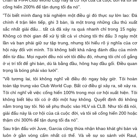
chắn là FIFA Club World Cup này là cơ hội của cả cuộc đời và tôi sẽ
cống hiến 200% để tận dụng tối đa nó".
"Tôi biết mình đang trải nghiệm một điều gì đó thực sự lớn lao: Đá
chính 4 trận liên tiếp, ghi 3 bàn, là một trong những cầu thủ xuất
sắc nhất giải đấu... tất cả đã xảy ra quá nhanh chỉ trong 15 ngày.
Không có thời gian để xử lý tất cả vì chúng tôi thi đấu 3 ngày một
lần và bạn phải giữ sự tập trung, nhưng tôi hiểu rõ ý nghĩa của cơ
hội này đối với mình. Tôi không biết khả năng đánh đầu của mình
đến từ đâu. Mọi người đều nói với tôi điều đó, nhưng tôi chỉ cố gắng
ở vị trí tốt để ghi bàn, dù là bằng đầu, hông hay đầu gối. Điều quan
trọng là bóng phải vào lưới".
"Về tương lai, tôi không nghĩ về điều đó ngay bây giờ. Tôi hoàn
toàn tập trung vào Club World Cup. Bất cứ điều gì xảy ra, sẽ xảy ra.
Tôi chỉ nghĩ về việc cống hiến 100% trong mọi cơ hội xuất hiện. Tôi
không biết liệu tôi có ở đội một hay không. Quyết định đó không
nằm trong tay tôi. Nó sẽ phụ thuộc vào HLV và CLB. Như tôi đã nói,
giải đấu này là cơ hội của cả cuộc đời, và tôi sẽ cống hiến 200 hoặc
thậm chí 300% để tận dụng tối đa nó".
Sau trận đấu với Juve, Garcia cũng thừa nhận khao khát ghi bàn và
luôn ở gần vòng cấm nhất có thể. Và về sự so sánh với Raul,