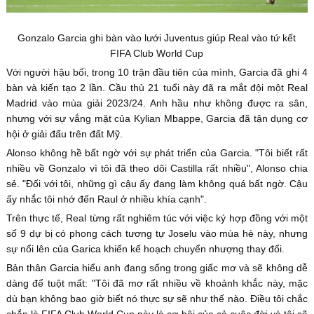
Gonzalo Garcia ghi bàn vào lưới Juventus giúp Real vào tứ kết
FIFA Club World Cup
Với người hậu bối, trong 10 trận đầu tiên của mình, Garcia đã ghi 4
bàn và kiến tạo 2 lần. Cầu thủ 21 tuổi này đã ra mắt đội một Real
Madrid vào mùa giải 2023/24. Anh hầu như không được ra sân,
nhưng với sự vắng mặt của Kylian Mbappe, Garcia đã tận dụng cơ
hội ở giải đấu trên đất Mỹ.
Alonso không hề bất ngờ với sự phát triển của Garcia. "Tôi biết rất
nhiều về Gonzalo vì tôi đã theo dõi Castilla rất nhiều", Alonso chia
sẻ. "Đối với tôi, những gì cậu ấy đang làm không quá bất ngờ. Cậu
ấy nhắc tôi nhớ đến Raul ở nhiều khía cạnh".
Trên thực tế, Real từng rất nghiêm túc với việc ký hợp đồng với một
số 9 dự bị có phong cách tương tự Joselu vào mùa hè này, nhưng
sự nổi lên của Garica khiến kế hoạch chuyển nhượng thay đổi.
Bản thân Garcia hiểu anh đang sống trong giấc mơ và sẽ không dễ
dàng để tuột mất: "Tôi đã mơ rất nhiều về khoảnh khắc này, mặc
dù bạn không bao giờ biết nó thực sự sẽ như thế nào. Điều tôi chắc