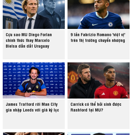
Cựu sao MU Diego Forlan
9 lần Fabrizio Romano 'việt vị'
chính thức thay Marcelo
trên thị trường chuyển nhượng
Bielsa dẫn dắt Uruguay
James Trafford rời Man City
Carrick có thể hồi sinh được
gia nhập Leeds với giá kỷ lục
Rashford tại MU?