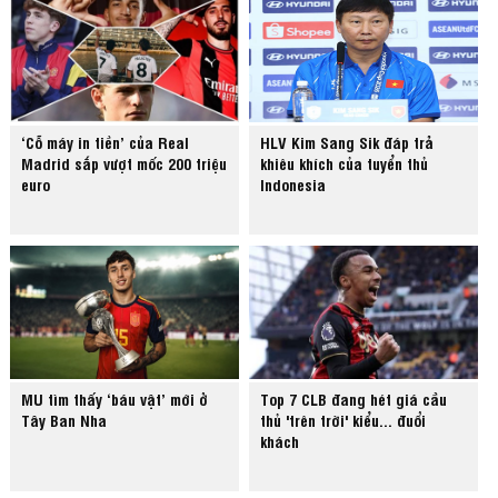
‘Cỗ máy in tiền’ của Real
HLV Kim Sang Sik đáp trả
Madrid sắp vượt mốc 200 triệu
khiêu khích của tuyển thủ
euro
Indonesia
MU tìm thấy ‘báu vật’ mới ở
Top 7 CLB đang hét giá cầu
Tây Ban Nha
thủ 'trên trời' kiểu... đuổi
khách