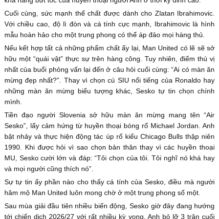
Cuối cùng, sức mạnh thể chất được dành cho Zlatan Ibrahimovic.
Với chiều cao, độ lì đòn và cá tính cực mạnh, Ibrahimovic là hình
mẫu hoàn hảo cho một trung phong có thể áp đảo mọi hàng thủ.
Nếu kết hợp tất cả những phẩm chất ấy lại, Man United có lẽ sẽ sở
hữu một “quái vật” thực sự trên hàng công. Tuy nhiên, điểm thú vị
nhất của buổi phỏng vấn lại đến ở câu hỏi cuối cùng: “Ai có màn ăn
mừng đẹp nhất?”. Thay vì chọn cú SIU nổi tiếng của Ronaldo hay
những màn ăn mừng biểu tượng khác, Sesko tự tin chọn chính
mình.
Tiền đạo người Slovenia sở hữu màn ăn mừng mang tên “Air
Sesko”, lấy cảm hứng từ huyền thoại bóng rổ Michael Jordan. Anh
bật nhảy và thực hiện động tác úp rổ kiểu Chicago Bulls thập niên
1990. Khi được hỏi vì sao chọn bản thân thay vì các huyền thoại
MU, Sesko cười lớn và đáp: “Tôi chọn của tôi. Tôi nghĩ nó khá hay
và mọi người cũng thích nó”.
Sự tự tin ấy phần nào cho thấy cá tính của Sesko, điều mà người
hâm mộ Man United luôn mong chờ ở một trung phong số một.
Sau mùa giải đầu tiên nhiều biến động, Sesko giờ đây đang hướng
tới chiến dịch 2026/27 với rất nhiều kỳ vọng. Anh bỏ lỡ 3 trận cuối