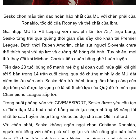
Sesko chọn mẫu tiền đạo hoàn hảo nhất của MU với chân phải của
Ronaldo, tốc độ của Rooney và thể chất của Ibra
Gia nhập MU từ RB Leipzig với mức phí lên tới 73,7 triệu bảng,
Sesko từng trải qua quãng thời gian đầu đầy khó khăn tại Premier
League. Dưới thời Ruben Amorim, chân sút người Slovenia chưa
thể thích nghi với áp lực và cường độ bóng đá Anh. Tuy nhiên, mọi
thứ thay đổi khi Michael Carrick tiếp quản băng ghế huấn luyện.
Tiền đạo 23 tuổi bùng nổ mạnh mẽ ở giai đoạn cuối mùa giải khi ghi
tới 9 bàn trong 14 trận cuối cùng, qua đó chứng minh lý do MU đặt
niềm tin lớn vào anh. Sesko dần trở thành trung tâm hàng công của
đội bóng và được kỳ vọng sẽ là số 9 chủ lực của Quỷ đỏ ở mùa giải
Champions League sắp tới.
Trong buổi phỏng vấn với GIVEMESPORT, Sesko được yêu cầu tạo
ra “tiền đạo MU hoàn hảo” bằng cách lựa chọn những kỹ năng tốt
nhất từ các huyền thoại từng khoác áo đội chủ sân Old Trafford.
Với chân phải, Sesko không ngần ngại chọn Cristiano Ronaldo,
người nổi tiếng với những cú sút uy lực và khả năng ghi bàn toàn
diện. Ở chân trái, anh lựa chọn Robin van Persie, chủ nhân của