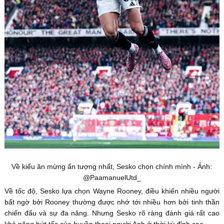
Về kiểu ăn mừng ấn tượng nhất, Sesko chọn chính mình - Ảnh:
@PaamanuelUtd_
Về tốc độ, Sesko lựa chọn Wayne Rooney, điều khiến nhiều người
bất ngờ bởi Rooney thường được nhớ tới nhiều hơn bởi tinh thần
chiến đấu và sự đa năng. Nhưng Sesko rõ ràng đánh giá rất cao
khả năng bứt tốc của huyền thoại người Anh ở thời kỳ đỉnh cao.