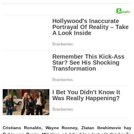
Cristiano Ronaldo, Wayne Rooney, Zlatan Ibrahimovic hay