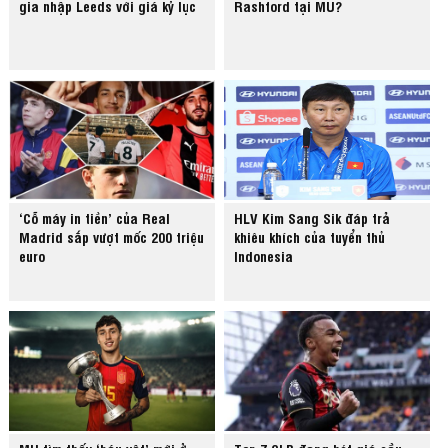
gia nhập Leeds với giá kỷ lục
Rashford tại MU?
‘Cỗ máy in tiền’ của Real
HLV Kim Sang Sik đáp trả
Madrid sắp vượt mốc 200 triệu
khiêu khích của tuyển thủ
euro
Indonesia