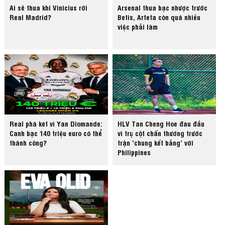
Ai sẽ thua khi Vinicius rời
Arsenal thua bạc nhược trước
Real Madrid?
Betis, Arteta còn quá nhiều
việc phải làm
Real phá két vì Yan Diomande:
HLV Tan Cheng Hoe đau đầu
Canh bạc 140 triệu euro có thể
vì trụ cột chấn thương trước
thành công?
trận ‘chung kết bảng’ với
Philippines