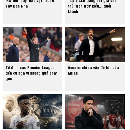
MU tìm thấy ‘báu vật’ mới ở
Top 7 CLB đang hét giá cầu
Tây Ban Nha
thủ 'trên trời' kiểu... đuổi
khách
Từ đỉnh cao Premier League
Amorim chỉ ra vấn đề lớn của
đến cú ngã vì những quả phạt
Milan
góc