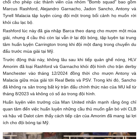
chối cho phép các thành viên của nhóm "Bomb squad" bao gồm
Marcus Rashford, Alejandro Garnacho, Jadon Sancho, Antony và
Tyrell Malacia tập luyện cùng đội một trong bối cảnh họ muốn rời
khỏi câu lạc bộ.
Rashford lúc này đã gia nhập Barca theo dạng cho mượn một mùa
giải, nhưng 4 cầu thủ còn lại vẫn ở lại đội bóng, tập luyện tại trung
tâm huấn luyện Carrington trong khi đội một đang trong chuyến du
đấu trước mùa giải tại Mỹ.
Trước động thái này, không lâu sau khi tiếp quản ghế nóng, HLV
Amorim đã loại Rashford và Garnacho khỏi đội hình cho trận derby
Manchester vào tháng 12/2024 đồng thời cho mượn Antony và
Malacia giữa mùa giải tới Real Betis và PSV. Trong khi đó, Sancho
đã không ra sân trong bất kỳ trận đấu chính thức nào của MU kể từ
tháng 8/2023 và không có số áo trong đội hình.
Huấn luyện viên trưởng của Man United nhấn mạnh rằng ông chỉ
quan tâm đến việc huấn luyện những cầu thủ muốn gắn bó với CLB
và hậu vệ Dalot cảm thấy cách tiếp cận của Amorim đã mang lại lợi
ích cho đội bóng tại Mỹ.