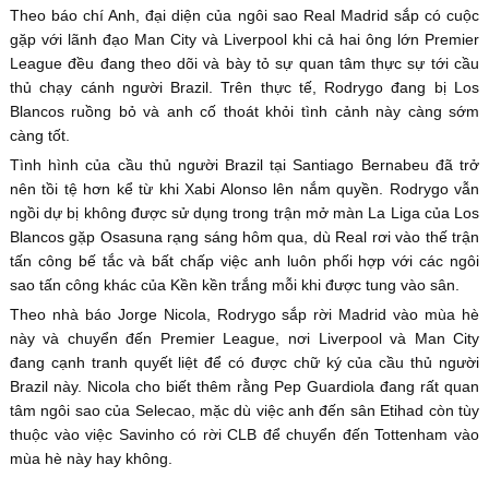
Theo báo chí Anh, đại diện của ngôi sao Real Madrid sắp có cuộc
gặp với lãnh đạo Man City và Liverpool khi cả hai ông lớn Premier
League đều đang theo dõi và bày tỏ sự quan tâm thực sự tới cầu
thủ chạy cánh người Brazil. Trên thực tế, Rodrygo đang bị Los
Blancos ruồng bỏ và anh cố thoát khỏi tình cảnh này càng sớm
càng tốt.
Tình hình của cầu thủ người Brazil tại Santiago Bernabeu đã trở
nên tồi tệ hơn kể từ khi Xabi Alonso lên nắm quyền. Rodrygo vẫn
ngồi dự bị không được sử dụng trong trận mở màn La Liga của Los
Blancos gặp Osasuna rạng sáng hôm qua, dù Real rơi vào thế trận
tấn công bế tắc và bất chấp việc anh luôn phối hợp với các ngôi
sao tấn công khác của Kền kền trắng mỗi khi được tung vào sân.
Theo nhà báo Jorge Nicola, Rodrygo sắp rời Madrid vào mùa hè
này và chuyển đến Premier League, nơi Liverpool và Man City
đang cạnh tranh quyết liệt để có được chữ ký của cầu thủ người
Brazil này. Nicola cho biết thêm rằng Pep Guardiola đang rất quan
tâm ngôi sao của Selecao, mặc dù việc anh đến sân Etihad còn tùy
thuộc vào việc Savinho có rời CLB để chuyển đến Tottenham vào
mùa hè này hay không.