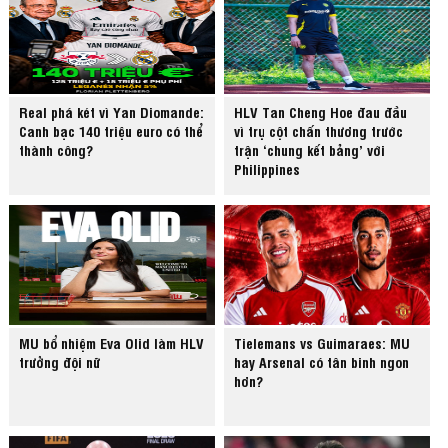
Real phá két vì Yan Diomande:
HLV Tan Cheng Hoe đau đầu
Canh bạc 140 triệu euro có thể
vì trụ cột chấn thương trước
thành công?
trận ‘chung kết bảng’ với
Philippines
MU bổ nhiệm Eva Olid làm HLV
Tielemans vs Guimaraes: MU
trưởng đội nữ
hay Arsenal có tân binh ngon
hơn?