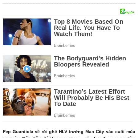
Pep Guardiola sẽ rời ghế HLV trưởng Man City vào cuối mùa