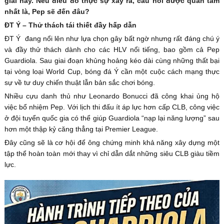
giải này. Nếu điều đó thực sự xảy ra, câu hỏi được quan tâm
nhất là, Pep sẽ đến đâu?
ĐT Ý – Thử thách tái thiết đầy hấp dẫn
ĐT Ý đang nổi lên như lựa chọn gây bất ngờ nhưng rất đáng chú ý
và đầy thử thách dành cho các HLV nổi tiếng, bao gồm cả Pep
Guardiola. Sau giai đoạn khủng hoảng kéo dài cùng những thất bại
tại vòng loại World Cup, bóng đá Ý cần một cuộc cách mạng thực
sự về tư duy chiến thuật lẫn bản sắc chơi bóng.
Nhiều cựu danh thủ như Leonardo Bonucci đã công khai ủng hộ
việc bổ nhiệm Pep. Với lịch thi đấu ít áp lực hơn cấp CLB, công việc
ở đội tuyển quốc gia có thể giúp Guardiola “nạp lại năng lượng” sau
hơn một thập kỷ căng thẳng tại Premier League.
Đây cũng sẽ là cơ hội để ông chứng minh khả năng xây dựng một
tập thể hoàn toàn mới thay vì chỉ dẫn dắt những siêu CLB giàu tiềm
lực.