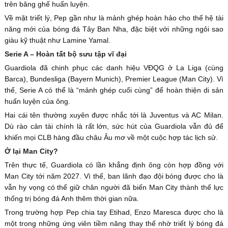
trên băng ghế huấn luyện.
Về mặt triết lý, Pep gần như là mảnh ghép hoàn hảo cho thế hệ tài
năng mới của bóng đá Tây Ban Nha, đặc biệt với những ngôi sao
giàu kỹ thuật như Lamine Yamal.
Serie A – Hoàn tất bộ sưu tập vĩ đại
Guardiola đã chinh phục các danh hiệu VĐQG ở La Liga (cùng
Barca), Bundesliga (Bayern Munich), Premier League (Man City). Vì
thế, Serie A có thể là “mảnh ghép cuối cùng” để hoàn thiện di sản
huấn luyện của ông.
Hai cái tên thường xuyên được nhắc tới là Juventus và AC Milan.
Dù rào cản tài chính là rất lớn, sức hút của Guardiola vẫn đủ để
khiến mọi CLB hàng đầu châu Âu mơ về một cuộc hợp tác lịch sử.
Ở lại Man City?
Trên thực tế, Guardiola có lần khẳng định ông còn hợp đồng với
Man City tới năm 2027. Vì thế, ban lãnh đạo đội bóng được cho là
vẫn hy vọng có thể giữ chân người đã biến Man City thành thế lực
thống trị bóng đá Anh thêm thời gian nữa.
Trong trường hợp Pep chia tay Etihad, Enzo Maresca được cho là
một trong những ứng viên tiềm năng thay thế nhờ triết lý bóng đá