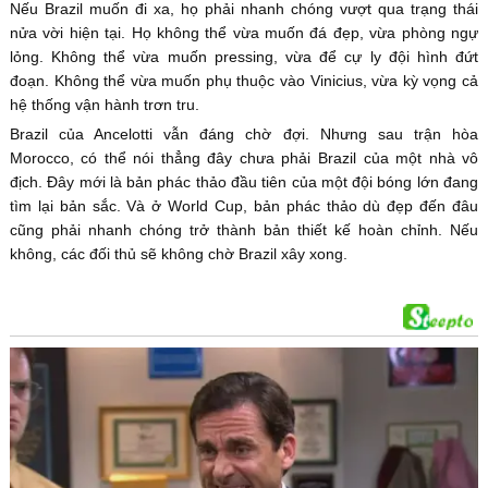
Nếu Brazil muốn đi xa, họ phải nhanh chóng vượt qua trạng thái
nửa vời hiện tại. Họ không thể vừa muốn đá đẹp, vừa phòng ngự
lỏng. Không thể vừa muốn pressing, vừa để cự ly đội hình đứt
đoạn. Không thể vừa muốn phụ thuộc vào Vinicius, vừa kỳ vọng cả
hệ thống vận hành trơn tru.
Brazil của Ancelotti vẫn đáng chờ đợi. Nhưng sau trận hòa
Morocco, có thể nói thẳng đây chưa phải Brazil của một nhà vô
địch. Đây mới là bản phác thảo đầu tiên của một đội bóng lớn đang
tìm lại bản sắc. Và ở World Cup, bản phác thảo dù đẹp đến đâu
cũng phải nhanh chóng trở thành bản thiết kế hoàn chỉnh. Nếu
không, các đối thủ sẽ không chờ Brazil xây xong.