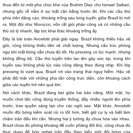
thua đến từ một pha chọc khe của Brahim Diaz cho Ismael Saibari,
nhưng gốc rễ nằm ở sự mất cân bằng trước đó. Khi các cầu thủ
phía trên dâng cao, khoảng trống sau lưng tuyến giữa Brazil bị mở
ra. Một đội như Morocco, vốn rất giỏi phản công và có những cầu
thủ xử lý nhanh, lập tức khai thác khoảng trống ấy.
Đây là bài toán Ancelotti phải giải ngay. Brazil không thiếu hậu vệ
giỏi, cũng không thiếu tiền vệ chất lượng. Nhưng cấu trúc phòng
ngự khi mất bóng vẫn chưa đủ tốt. Họ pressing có lúc mạnh, nhưng
không đồng bộ. Cầu thủ tuyến trên lao lên gây sức ép, trong khi
tuyến sau không phải lúc nào cũng dâng theo đúng nhịp. Khi lớp
pressing bị vượt qua, Brazil rơi vào trạng thái nguy hiểm. Hậu vệ
phải đối mặt với những pha tấn công trực diện, còn khoảng cách
giữa các tuyến trở nên quá lớn.
Nói cách khác, Brazil đang kẹt giữa hai bản năng. Một mặt, họ
muốn chơi tấn công đúng truyền thống, đẩy nhiều người lên phía
trước, trao quyền sáng tạo cho các ngôi sao. Mặt khác, Ancelotti
muốn đội bóng kiểm soát rủi ro tốt hơn, biết giữ cự ly và biết làm
chậm trận đấu khi cần. Nhưng hai ý tưởng ấy chưa hòa vào nhau.
Brazil chưa đủ phóng khoáng để cuốn phăng đối thủ, cũng chưa đủ
thực dụng để bóp nghẹt trận đấu theo kiểu một đội bóng của