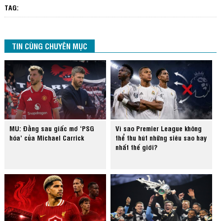
TAG:
TIN CÙNG CHUYÊN MỤC
MU: Đằng sau giấc mơ ‘PSG
Vì sao Premier League không
hóa’ của Michael Carrick
thể thu hút những siêu sao hay
nhất thế giới?