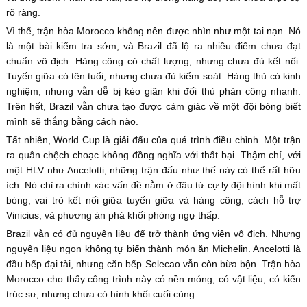
rõ ràng.
Vì thế, trận hòa Morocco không nên được nhìn như một tai nạn. Nó
là một bài kiểm tra sớm, và Brazil đã lộ ra nhiều điểm chưa đạt
chuẩn vô địch. Hàng công có chất lượng, nhưng chưa đủ kết nối.
Tuyến giữa có tên tuổi, nhưng chưa đủ kiểm soát. Hàng thủ có kinh
nghiệm, nhưng vẫn dễ bị kéo giãn khi đối thủ phản công nhanh.
Trên hết, Brazil vẫn chưa tạo được cảm giác về một đội bóng biết
mình sẽ thắng bằng cách nào.
Tất nhiên, World Cup là giải đấu của quá trình điều chỉnh. Một trận
ra quân chệch choạc không đồng nghĩa với thất bại. Thậm chí, với
một HLV như Ancelotti, những trận đấu như thế này có thể rất hữu
ích. Nó chỉ ra chính xác vấn đề nằm ở đâu từ cự ly đội hình khi mất
bóng, vai trò kết nối giữa tuyến giữa và hàng công, cách hỗ trợ
Vinicius, và phương án phá khối phòng ngự thấp.
Brazil vẫn có đủ nguyên liệu để trở thành ứng viên vô địch. Nhưng
nguyên liệu ngon không tự biến thành món ăn Michelin. Ancelotti là
đầu bếp đại tài, nhưng căn bếp Selecao vẫn còn bừa bộn. Trận hòa
Morocco cho thấy công trình này có nền móng, có vật liệu, có kiến
trúc sư, nhưng chưa có hình khối cuối cùng.