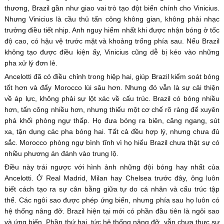
thương, Brazil gần như giao vai trò tạo đột biến chính cho Vinicius.
Nhưng Vinicius là cầu thủ tấn công không gian, không phải nhạc
trưởng điều tiết nhịp. Anh nguy hiểm nhất khi được nhận bóng ở tốc
độ cao, có hậu vệ trước mặt và khoảng trống phía sau. Nếu Brazil
không tạo được điều kiện ấy, Vinicius cũng dễ bị kéo vào những
pha xử lý đơn lẻ.
Ancelotti đã có điều chỉnh trong hiệp hai, giúp Brazil kiểm soát bóng
tốt hơn và đẩy Morocco lùi sâu hơn. Nhưng đó vẫn là sự cải thiện
về áp lực, không phải sự lột xác về cấu trúc. Brazil có bóng nhiều
hơn, tấn công nhiều hơn, nhưng thiếu một cơ chế rõ ràng để xuyên
phá khối phòng ngự thấp. Họ đưa bóng ra biên, căng ngang, sút
xa, tận dụng các pha bóng hai. Tất cả đều hợp lý, nhưng chưa đủ
sắc. Morocco phòng ngự bình tĩnh vì họ hiểu Brazil chưa thật sự có
nhiều phương án đánh vào trung lộ.
Điều này trái ngược với hình ảnh những đội bóng hay nhất của
Ancelotti. Ở Real Madrid, Milan hay Chelsea trước đây, ông luôn
biết cách tạo ra sự cân bằng giữa tự do cá nhân và cấu trúc tập
thể. Các ngôi sao được phép ứng biến, nhưng phía sau họ luôn có
hệ thống nâng đỡ. Brazil hiện tại mới có phần đầu tiên là ngôi sao
và ứng biến. Phần thứ hai, tức hệ thống nâng đỡ, vẫn chưa thực sự