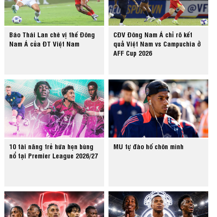
Báo Thái Lan chê vị thế Đông
CĐV Đông Nam Á chỉ rõ kết
Nam Á của ĐT Việt Nam
quả Việt Nam vs Campuchia ở
AFF Cup 2026
10 tài năng trẻ hứa hẹn bùng
MU tự đào hố chôn mình
nổ tại Premier League 2026/27