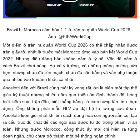
Brazil bị Morocco cầm hòa 1-1 ở trận ra quân World Cup 2026 -
Ảnh: @FIFAWorldCup
Một điểm ở trận ra quân World Cup 2026 có thể chấp nhận được
trên giấy tờ, nhất là trước một Morocco từng vào bán kết World Cup
2022. Nhưng điều đáng bàn không nằm ở tỷ số. Vấn đề nằm ở
cách Brazil chơi bóng. Họ có ý tưởng, có những mảng miếng hứa
hẹn, nhưng chưa đủ liền mạch, chưa đủ cân bằng và vẫn phụ thuộc
quá nhiều vào khoảnh khắc cá nhân.
Ancelotti đến với Brazil cùng một kỳ vọng rất lớn là biến một tập thể
giàu kỹ thuật nhưng nhiều năm qua thiếu ổn định thành đội bóng
biết kiểm soát trận đấu, biết thắng bằng cả cảm hứng lẫn tính thực
dụng. Ông không phải mẫu HLV áp đặt hệ tư tưởng cực đoan.
Ancelotti luôn giỏi nhất khi tìm cách dung hòa con người sẵn có, tạo
ra cấu trúc đủ chặt để các ngôi sao được tự do trong phạm vi an
toàn. Nhưng trước Morocco, công thức ấy mới chỉ hiện ra từng
đoạn ngắn, chứ chưa trở thành một hệ thống hoàn chỉnh.