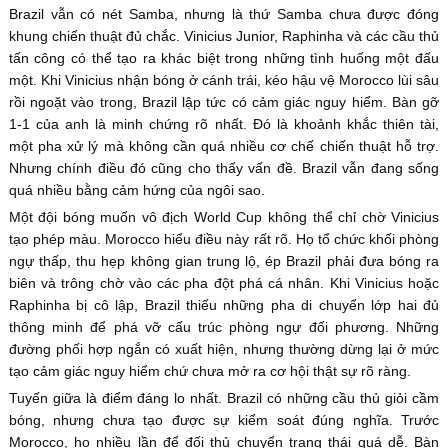
Brazil vẫn có nét Samba, nhưng là thứ Samba chưa được đóng
khung chiến thuật đủ chắc. Vinicius Junior, Raphinha và các cầu thủ
tấn công có thể tạo ra khác biệt trong những tình huống một đấu
một. Khi Vinicius nhận bóng ở cánh trái, kéo hậu vệ Morocco lùi sâu
rồi ngoặt vào trong, Brazil lập tức có cảm giác nguy hiểm. Bàn gỡ
1-1 của anh là minh chứng rõ nhất. Đó là khoảnh khắc thiên tài,
một pha xử lý mà không cần quá nhiều cơ chế chiến thuật hỗ trợ.
Nhưng chính điều đó cũng cho thấy vấn đề. Brazil vẫn đang sống
quá nhiều bằng cảm hứng của ngôi sao.
Một đội bóng muốn vô địch World Cup không thể chỉ chờ Vinicius
tạo phép màu. Morocco hiểu điều này rất rõ. Họ tổ chức khối phòng
ngự thấp, thu hẹp không gian trung lộ, ép Brazil phải đưa bóng ra
biên và trông chờ vào các pha đột phá cá nhân. Khi Vinicius hoặc
Raphinha bị cô lập, Brazil thiếu những pha di chuyển lớp hai đủ
thông minh để phá vỡ cấu trúc phòng ngự đối phương. Những
đường phối hợp ngắn có xuất hiện, nhưng thường dừng lại ở mức
tạo cảm giác nguy hiểm chứ chưa mở ra cơ hội thật sự rõ ràng.
Tuyến giữa là điểm đáng lo nhất. Brazil có những cầu thủ giỏi cầm
bóng, nhưng chưa tạo được sự kiểm soát đúng nghĩa. Trước
Morocco, họ nhiều lần để đối thủ chuyển trạng thái quá dễ. Bàn