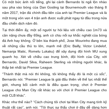
Có một bức ảnh nổi tiếng, ghi lại cảnh Bernardo bị ngã lộn nhào
sau pha vào bóng của Dan Gosling tại Bournemouth vào tháng 8
năm 2017, trận đá chính đầu tiên của anh tại Premier League và là
một trong vỏn vẹn 4 trận anh được xuất phát ngay từ đầu trong nửa
đầu chiến dịch năm đó.
Tại thời điểm ấy, một số người tự hỏi liệu với chiều cao 1m73 và
cân nặng chưa đầy 65kg, anh có chịu nổi sự khắc nghiệt của bóng
đá Anh hay không. Ở bên kia thành phố, Jose Mourinho đang mua
về những cầu thủ to lớn, mạnh mẽ (Eric Bailly, Victor Lindelof,
Nemanja Matic, Romelu Lukaku) để xây dựng đội hình MU xung
quanh họ. Xét về chiều cao trung bình, đội hình của City, với
Bernardo, David Silva, Raheem Sterling và những người khác, là
thấp bé nhất tại Premier League.
“Thành thật mà nói thì không, tôi không thấy đó là một cú sốc”,
Bernardo nói. “Premier League là giải đấu thiên về thể lực nhất thế
giới, nhưng bối cảnh mới là điều quan trọng; chơi ở Premier
League cho Man City rất khác so với chơi ở Premier League cho
một CLB khác”.
Khác như thế nào? “Cách chúng tôi chơi tại Man City mang tính kỹ
thuật rất cao”, anh nói. “Tôi thực sự thấy chơi ở đây dễ dàng hơn