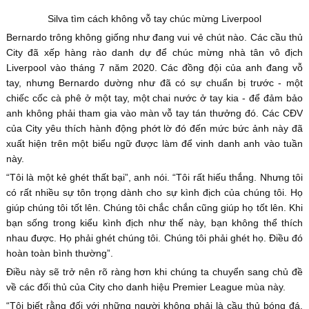
Silva tìm cách không vỗ tay chúc mừng Liverpool
Bernardo trông không giống như đang vui vẻ chút nào. Các cầu thủ
City đã xếp hàng rào danh dự để chúc mừng nhà tân vô địch
Liverpool vào tháng 7 năm 2020. Các đồng đội của anh đang vỗ
tay, nhưng Bernardo dường như đã có sự chuẩn bị trước - một
chiếc cốc cà phê ở một tay, một chai nước ở tay kia - để đảm bảo
anh không phải tham gia vào màn vỗ tay tán thưởng đó. Các CĐV
của City yêu thích hành động phớt lờ đó đến mức bức ảnh này đã
xuất hiện trên một biểu ngữ được làm để vinh danh anh vào tuần
này.
“Tôi là một kẻ ghét thất bại”, anh nói. “Tôi rất hiếu thắng. Nhưng tôi
có rất nhiều sự tôn trọng dành cho sự kình địch của chúng tôi. Họ
giúp chúng tôi tốt lên. Chúng tôi chắc chắn cũng giúp họ tốt lên. Khi
bạn sống trong kiểu kình địch như thế này, bạn không thể thích
nhau được. Họ phải ghét chúng tôi. Chúng tôi phải ghét họ. Điều đó
hoàn toàn bình thường”.
Điều này sẽ trở nên rõ ràng hơn khi chúng ta chuyển sang chủ đề
về các đối thủ của City cho danh hiệu Premier League mùa này.
“Tôi biết rằng đối với những người không phải là cầu thủ bóng đá,