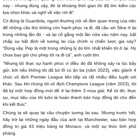
này - nhưng đúng vậy, đó là khoảng thời gian tôi đã tìm kiếm các
lựa chọn khác và nghĩ về việc rời đi”.
Có đúng là Guardiola, người thường nói về tầm quan trọng của việc
để những cầu thủ không còn hạnh phúc ra đi, đã cầu xin Silva ở lại
trong những lần đó - và lại cố gắng một lần nữa vào năm nay, bất
chấp sự bất định về tương lai của chính vị chiến lược gia này?
“Đúng vậy, Pep là một trong những lý do lớn nhất khiến tôi ở lại. Họ
chưa bao giờ cho phép tôi ra đi cả”, anh cười lớn.
“Nhưng tôi thực sự hạnh phúc vì điều đó đã không xảy ra lúc bấy
giờ, bởi nếu không tôi đã bỏ lỡ cú ăn ba (năm 2023), việc giành 4
chức vô địch Premier League liên tiếp và rất nhiều điều tuyệt vời
khác. Sau khi chúng tôi vô địch Champions League (năm 2023), tôi
đã ký một hợp đồng mới để ở lại thêm 3 mùa giải. Kể từ đó, thực
sự, mục tiêu của tôi luôn là hoàn thành bản hợp đồng đó cho đến
khi kết thúc”.
Chúng ta sẽ quay lại câu chuyện tương lai sau. Nhưng trước hết,
hãy trở lại những ngày đầu của anh tại Manchester, sau bản hợp
đồng trị giá 43 triệu bảng từ Monaco, và một sự thức tỉnh phũ
phàng.