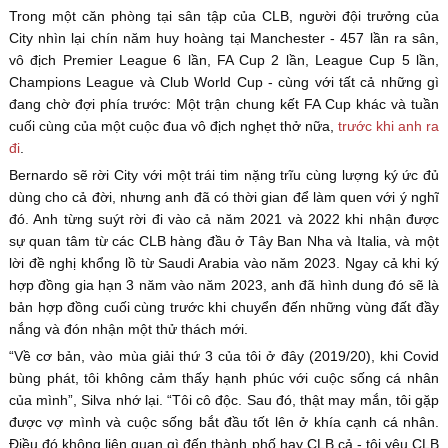
Trong một căn phòng tại sân tập của CLB, người đội trưởng của
City nhìn lại chín năm huy hoàng tại Manchester - 457 lần ra sân,
vô địch Premier League 6 lần, FA Cup 2 lần, League Cup 5 lần,
Champions League và Club World Cup - cùng với tất cả những gì
đang chờ đợi phía trước: Một trận chung kết FA Cup khác và tuần
cuối cùng của một cuộc đua vô địch nghẹt thở nữa,
trước khi anh ra
đi
.
Bernardo sẽ rời City với một trái tim nặng trĩu cùng lượng ký ức đủ
dùng cho cả đời, nhưng anh đã có thời gian để làm quen với ý nghĩ
đó. Anh từng suýt rời đi vào cả năm 2021 và 2022 khi nhận được
sự quan tâm từ các CLB hàng đầu ở Tây Ban Nha và Italia, và một
lời đề nghị khổng lồ từ Saudi Arabia vào năm 2023. Ngay cả khi ký
hợp đồng gia hạn 3 năm vào năm 2023, anh đã hình dung đó sẽ là
bản hợp đồng cuối cùng trước khi chuyển đến những vùng đất đầy
nắng và đón nhận một thử thách mới.
“Về cơ bản, vào mùa giải thứ 3 của tôi ở đây (2019/20), khi Covid
bùng phát, tôi không cảm thấy hạnh phúc với cuộc sống cá nhân
của mình”, Silva nhớ lại. “Tôi cô độc. Sau đó, thật may mắn, tôi gặp
được vợ mình và cuộc sống bắt đầu tốt lên ở khía cạnh cá nhân.
Điều đó không liên quan gì đến thành phố hay CLB cả - tôi yêu CLB