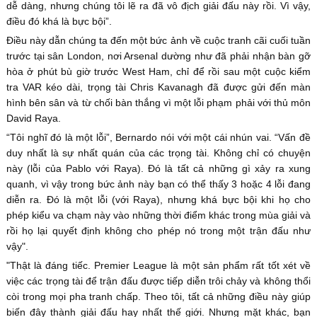
dễ dàng, nhưng chúng tôi lẽ ra đã vô địch giải đấu này rồi. Vì vậy,
điều đó khá là bực bội”.
Điều này dẫn chúng ta đến một bức ảnh về cuộc tranh cãi cuối tuần
trước tại sân London, nơi Arsenal dường như đã phải nhận bàn gỡ
hòa ở phút bù giờ trước West Ham, chỉ để rồi sau một cuộc kiểm
tra VAR kéo dài, trọng tài Chris Kavanagh đã được gửi đến màn
hình bên sân và từ chối bàn thắng vì một lỗi phạm phải với thủ môn
David Raya.
“Tôi nghĩ đó là một lỗi”, Bernardo nói với một cái nhún vai. “Vấn đề
duy nhất là sự nhất quán của các trọng tài. Không chỉ có chuyện
này (lỗi của Pablo với Raya). Đó là tất cả những gì xảy ra xung
quanh, vì vậy trong bức ảnh này bạn có thể thấy 3 hoặc 4 lỗi đang
diễn ra. Đó là một lỗi (với Raya), nhưng khá bực bội khi họ cho
phép kiểu va chạm này vào những thời điểm khác trong mùa giải và
rồi họ lại quyết định không cho phép nó trong một trận đấu như
vậy".
"Thật là đáng tiếc. Premier League là một sản phẩm rất tốt xét về
việc các trọng tài để trận đấu được tiếp diễn trôi chảy và không thổi
còi trong mọi pha tranh chấp. Theo tôi, tất cả những điều này giúp
biến đây thành giải đấu hay nhất thế giới. Nhưng mặt khác, bạn