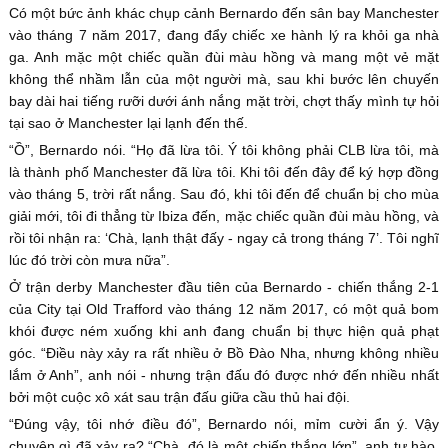
Có một bức ảnh khác chụp cảnh Bernardo đến sân bay Manchester
vào tháng 7 năm 2017, đang đẩy chiếc xe hành lý ra khỏi ga nhà
ga. Anh mặc một chiếc quần đùi màu hồng và mang một vẻ mặt
không thể nhầm lẫn của một người mà, sau khi bước lên chuyến
bay dài hai tiếng rưỡi dưới ánh nắng mặt trời, chợt thấy mình tự hỏi
tại sao ở Manchester lại lạnh đến thế.
“Ồ”, Bernardo nói. “Họ đã lừa tôi. Ý tôi không phải CLB lừa tôi, mà
là thành phố Manchester đã lừa tôi. Khi tôi đến đây để ký hợp đồng
vào tháng 5, trời rất nắng. Sau đó, khi tôi đến để chuẩn bị cho mùa
giải mới, tôi đi thẳng từ Ibiza đến, mặc chiếc quần đùi màu hồng, và
rồi tôi nhận ra: ‘Chà, lạnh thật đấy - ngay cả trong tháng 7’. Tôi nghĩ
lúc đó trời còn mưa nữa”.
Ở trận derby Manchester đầu tiên của Bernardo - chiến thắng 2-1
của City tại Old Trafford vào tháng 12 năm 2017, có một quả bom
khói được ném xuống khi anh đang chuẩn bị thực hiện quả phạt
góc. “Điều này xảy ra rất nhiều ở Bồ Đào Nha, nhưng không nhiều
lắm ở Anh”, anh nói - nhưng trận đấu đó được nhớ đến nhiều nhất
bởi một cuộc xô xát sau trận đấu giữa cầu thủ hai đội.
“Đúng vậy, tôi nhớ điều đó”, Bernardo nói, mỉm cười ẩn ý. Vậy
chuyện gì đã xảy ra? “Chà, đó là một chiến thắng lớn”, anh tự hào.