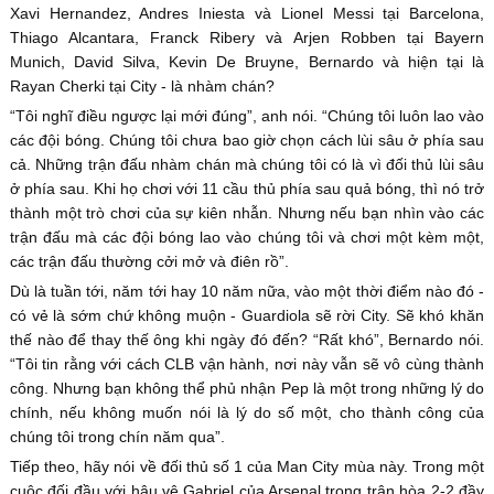
Xavi Hernandez, Andres Iniesta và Lionel Messi tại Barcelona,
Thiago Alcantara, Franck Ribery và Arjen Robben tại Bayern
Munich, David Silva, Kevin De Bruyne, Bernardo và hiện tại là
Rayan Cherki tại City - là nhàm chán?
“Tôi nghĩ điều ngược lại mới đúng”, anh nói. “Chúng tôi luôn lao vào
các đội bóng. Chúng tôi chưa bao giờ chọn cách lùi sâu ở phía sau
cả. Những trận đấu nhàm chán mà chúng tôi có là vì đối thủ lùi sâu
ở phía sau. Khi họ chơi với 11 cầu thủ phía sau quả bóng, thì nó trở
thành một trò chơi của sự kiên nhẫn. Nhưng nếu bạn nhìn vào các
trận đấu mà các đội bóng lao vào chúng tôi và chơi một kèm một,
các trận đấu thường cởi mở và điên rồ”.
Dù là tuần tới, năm tới hay 10 năm nữa, vào một thời điểm nào đó -
có vẻ là sớm chứ không muộn - Guardiola sẽ rời City. Sẽ khó khăn
thế nào để thay thế ông khi ngày đó đến? “Rất khó”, Bernardo nói.
“Tôi tin rằng với cách CLB vận hành, nơi này vẫn sẽ vô cùng thành
công. Nhưng bạn không thể phủ nhận Pep là một trong những lý do
chính, nếu không muốn nói là lý do số một, cho thành công của
chúng tôi trong chín năm qua”.
Tiếp theo, hãy nói về đối thủ số 1 của Man City mùa này. Trong một
cuộc đối đầu với hậu vệ Gabriel của Arsenal trong trận hòa 2-2 đầy