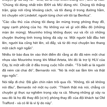
“Chúng tôi đứng nhất trên BXH và MU đứng nhì. Chúng tôi thắng
trận, giúp nới rộng khoảng cách, và tôi đang ở trong đường hầm,
trò chuyện với Lindelof, người từng chơi với tôi tại Benfica".
"Các cầu thủ của chúng tôi đang ăn mừng trong phòng thay đồ,
ngay cạnh phòng của họ. Họ không vui vẻ gì với điều đó (những
màn ăn mừng). Mourinho trông không được vui và rồi có những
chuyện thường tình trong bóng đá xảy ra: Một người bắt đầu hét
lên, người kia cũng hét lên, xô đẩy, và từ đó mọi chuyện leo thang
một cách ngớ ngẩn”.
Nhiều tờ báo đưa tin vào thời điểm đó rằng ai đó đã ném một chai
nhựa vào Mourinho trong khi Mikel Arteta, khi đó là trợ lý HLV của
City, bị một vết cắt ở đầu trong cuộc hỗn chiến. “Tôi biết ai là người
đã ném cái chai đó”, Bernardo nói. “Nó là một sai lầm lớn và thật
ngu ngốc”.
Nói tiếp đi chứ. Đã gần chín năm trôi qua rồi. “Không, tôi sẽ không
nói đâu”, Bernardo nở một nụ cười. “Thành thật mà nói, chẳng có
chuyện gì thực sự nghiêm trọng xảy ra cả. Nhưng những gì xảy ra
sau đó là họ đã thay đổi (vị trí) phòng thay đồ của đội khách tại Old
Trafford - và có lẽ là vì lý do này”.