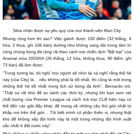
Silva nhận được sự yêu quý của mọi thành viên Man City
Nhưng rộng hơn thì sao? Việc giành được 100 điểm (32 thắng, 4
hòa, 2 thua, ghi 106 bàn) dường như không vang dội trong tâm trí
công chúng bóng đá rộng rãi theo cách mà chiến dịch "Bất bại" của
Arsenal mùa 2003/04 (26 thắng, 12 hòa, không thua, 90 điểm, ghi
73 bàn) đã làm được.
“Trong tương lai, tôi nghĩ mọi người sẽ nhìn lại và nghĩ rằng thế hệ
này (của City) là… nếu không phải là tốt nhất, thì cũng là một trong
những thế hệ tốt nhất trong lịch sử bóng đá Anh”, Bernardo nói.
“Thật sự rất khó để so sánh các thời kỳ, nhưng khi bạn xem xét
chất lượng của Premier League và cách mà mọi CLB hiện nay có
thể đến các giải đấu khác để mang về những cầu thủ giỏi nhất từ
khắp nơi trên thế giới… Tôi biết mình có phần thiên vị, nhưng thật
khó để không xếp đội hình này là một trong những đội hình xuất
sắc nhất ở đất nước này”.
Phải chăng sự thiếu công nhận đến từ một sự căm ghét đối với City,