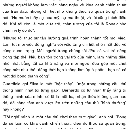
những người không làm việc hàng ngày về khía cạnh chiến thuật
của trận đấu, những chi tiết nhỏ không thực sự quan trọng”, anh
nói. “Họ muốn thấy sự hoa mỹ, sự ma thuật, và tôi cũng thích điều
đó. Khi tôi còn là một đứa trẻ, thần tượng của tôi là Ronaldinho
chính vì lý do đó".
“Nhưng tôi thực sự tận hưởng quá trình hoàn thành tốt mọi việc.
Làm tốt mọi việc đồng nghĩa với việc từng chi tiết nhỏ nhất đều vô
cùng quan trọng. Mỗi người trong chúng tôi đều có vai trò riêng
trong tập thể. Nếu bạn tôn trọng vai trò của mình, làm những điều
nhỏ nhặt bằng tất cả khả năng và mọi người đều góp một chút
công sức như thế, đồng thời bạn không làm ‘quá phận’, bạn sẽ có
một đội bóng thành công".
Guardiola gọi Silva là một “bậc thầy”, “một trong những cầu thủ
thông minh nhất tôi từng gặp”. Bernardo có tự nhận thấy rằng trí
thông minh của mình, có lẽ là một loại nhận thức không gian nào
đó, đã nâng tầm anh vượt lên trên những cầu thủ “bình thường”
hay không?
“Tôi nghĩ mình là một cầu thủ chơi theo trực giác”, anh nói. “Bóng
đá sẽ luôn có khía cạnh chiến thuật, điều đó thực sự quan trọng,