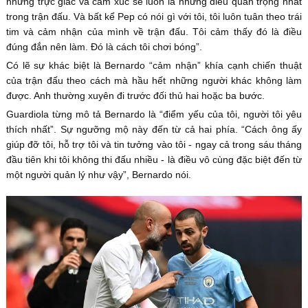
nhưng trực giác và cảm xúc sẽ luôn là những điều quan trọng nhất
trong trận đấu. Và bất kể Pep có nói gì với tôi, tôi luôn tuân theo trái
tim và cảm nhận của mình về trận đấu. Tôi cảm thấy đó là điều
đúng đắn nên làm. Đó là cách tôi chơi bóng”.
Có lẽ sự khác biệt là Bernardo “cảm nhận” khía cạnh chiến thuật
của trận đấu theo cách mà hầu hết những người khác không làm
được. Anh thường xuyên đi trước đối thủ hai hoặc ba bước.
Guardiola từng mô tả Bernardo là “điểm yếu của tôi, người tôi yêu
thích nhất”. Sự ngưỡng mộ này đến từ cả hai phía. “Cách ông ấy
giúp đỡ tôi, hỗ trợ tôi và tin tưởng vào tôi - ngay cả trong sáu tháng
đầu tiên khi tôi không thi đấu nhiều - là điều vô cùng đặc biệt đến từ
một người quản lý như vậy”, Bernardo nói.