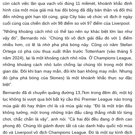
còn cách việc lăn qua vạch vôi đúng 11 milimét, khoảnh khắc định
hình của một mùa giải mà hai đội bóng đã đẩy bản thân và đối thủ
đến những giới hạn tột cùng, giúp City bảo vệ chức vô địch ở ngày
cuối cùng của chiến dịch với 98 điểm so với 97 điểm của Liverpool.
“Những khoảng cách nhỏ có thể tạo nên sự khác biệt lớn lao như
vậy đó”, Bernardo nói. “Chúng tôi vô địch giải đấu đó với 1 điểm
nhiều hơn, có lẽ là nhờ pha phá bóng này. Cũng có năm Stefan
Ortega có pha cứu thua xuất thần trước Tottenham (vào tháng 5
năm 2024), lại là một khoảng cách nhỏ nữa. Ở Champions League,
những khoảng cách nhỏ luôn chống lại chúng tôi trong một thời
gian dài. Đôi khi bạn may mắn, đôi khi bạn không may mắn. Nhưng
đó (pha phá bóng của Stones) là một khoảnh khắc thực sự đặc
biệt”.
Bernardo đã di chuyển quãng đường 13,7km trong đêm đó, một kỷ
lục không bị vượt qua bởi bất kỳ cầu thủ Premier League nào trong
mùa giải đó hay thậm chí là cả mùa giải này. “Đó là một trận đấu
không tưởng, một trong những trận đấu căng thẳng nhất tôi từng
chơi, chắc chắn là vậy”, anh nói. “Cả hai đội đều đang ở đỉnh cao
phong độ. Chúng tôi giành được tất cả các danh hiệu quốc nội mùa
đó và Liverpool vô địch Champions League. Đó là một sự kình địch