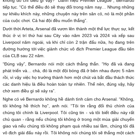
không đó chỉ điều gì vậy? “Danh hiệu Premier League”, Bernardo
tiếp tục. “Có thể điều đó sẽ thay đổi trong năm nay… Nhưng những
sự khiêu khích này, những chuyện này trên sân cỏ, nó là một phần
của cuộc chơi. Cả hai đội đều muốn thắng”.
Dưới thời Arteta, Arsenal đã vươn lên thành một thế lực thực sự, kết
thúc ở vị trí thứ hai sau City vào năm 2023 và 2024 và xếp sau
Liverpool năm ngoái, và khi chỉ còn 2 trận đấu nữa, họ đang trên
đường hướng tới việc giành chức vô địch Premier League đầu tiên
của CLB sau 22 năm.
“Đúng vậy”, Bernardo nói một cách thẳng thắn. “Họ đã và đang
phát triển và… chà, đó là một đội bóng đã ở bên nhau được 5 năm
rồi, vì vậy việc họ trưởng thành hơn một chút và bắt đầu thách thức
các danh hiệu là điều hoàn toàn tự nhiên. Thế nên, đúng vậy, hãy
chờ xem điều gì sẽ xảy ra”.
Nghe có vẻ Bernardo không hề dành tình cảm cho Arsenal. “Không,
tôi không hề thích họ”, anh nói. “Tôi tin rằng đối thủ chính của
chúng tôi chính là Liverpool. Tôi cũng tin - và tôi biết điều này rất
chủ quan - rằng nếu chúng tôi không ở trong một mùa giải chuyển
giao và nếu chúng tôi không phạm quá nhiều sai lầm, chúng tôi đã
vô địch giải đấu này rồi. Tôi không nói chúng tôi sẽ thắng một cách