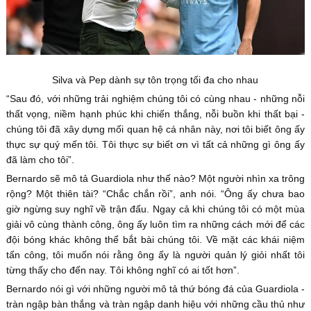
Silva và Pep dành sự tôn trọng tối đa cho nhau
“Sau đó, với những trải nghiệm chúng tôi có cùng nhau - những nỗi
thất vọng, niềm hạnh phúc khi chiến thắng, nỗi buồn khi thất bại -
chúng tôi đã xây dựng mối quan hệ cá nhân này, nơi tôi biết ông ấy
thực sự quý mến tôi. Tôi thực sự biết ơn vì tất cả những gì ông ấy
đã làm cho tôi”.
Bernardo sẽ mô tả Guardiola như thế nào? Một người nhìn xa trông
rộng? Một thiên tài? “Chắc chắn rồi”, anh nói. “Ông ấy chưa bao
giờ ngừng suy nghĩ về trận đấu. Ngay cả khi chúng tôi có một mùa
giải vô cùng thành công, ông ấy luôn tìm ra những cách mới để các
đội bóng khác không thể bắt bài chúng tôi. Về mặt các khái niệm
tấn công, tôi muốn nói rằng ông ấy là người quản lý giỏi nhất tôi
từng thấy cho đến nay. Tôi không nghĩ có ai tốt hơn”.
Bernardo nói gì với những người mô tả thứ bóng đá của Guardiola -
tràn ngập bàn thắng và tràn ngập danh hiệu với những cầu thủ như