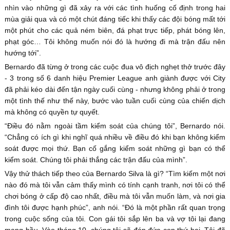
nhìn vào những gì đã xảy ra với các tình huống cố định trong hai
mùa giải qua và có một chút đáng tiếc khi thấy các đội bóng mất tới
một phút cho các quả ném biên, đá phạt trực tiếp, phát bóng lên,
phạt góc… Tôi không muốn nói đó là hướng đi mà trận đấu nên
hướng tới”.
Bernardo đã từng ở trong các cuộc đua vô địch nghẹt thở trước đây
- 3 trong số 6 danh hiệu Premier League anh giành được với City
đã phải kéo dài đến tận ngày cuối cùng - nhưng không phải ở trong
một tình thế như thế này, bước vào tuần cuối cùng của chiến dịch
mà không có quyền tự quyết.
“Điều đó nằm ngoài tầm kiểm soát của chúng tôi”, Bernardo nói.
“Chẳng có ích gì khi nghĩ quá nhiều về điều đó khi bạn không kiểm
soát được mọi thứ. Bạn cố gắng kiểm soát những gì bạn có thể
kiểm soát. Chúng tôi phải thắng các trận đấu của mình”.
Vậy thử thách tiếp theo của Bernardo Silva là gì? “Tìm kiếm một nơi
nào đó mà tôi vẫn cảm thấy mình có tính cạnh tranh, nơi tôi có thể
chơi bóng ở cấp độ cao nhất, điều mà tôi vẫn muốn làm, và nơi gia
đình tôi được hạnh phúc”, anh nói. “Đó là một phần rất quan trọng
trong cuộc sống của tôi. Con gái tôi sắp lên ba và vợ tôi lại đang
mang bầu. Vào tháng 10, chúng tôi sẽ đón đứa con thứ hai. Tôi đã