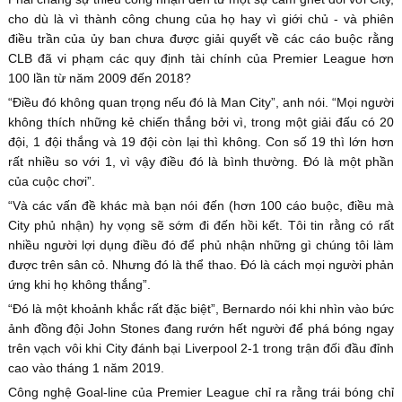
cho dù là vì thành công chung của họ hay vì giới chủ - và phiên
điều trần của ủy ban chưa được giải quyết về các cáo buộc rằng
CLB đã vi phạm các quy định tài chính của Premier League hơn
100 lần từ năm 2009 đến 2018?
“Điều đó không quan trọng nếu đó là Man City”, anh nói. “Mọi người
không thích những kẻ chiến thắng bởi vì, trong một giải đấu có 20
đội, 1 đội thắng và 19 đội còn lại thì không. Con số 19 thì lớn hơn
rất nhiều so với 1, vì vậy điều đó là bình thường. Đó là một phần
của cuộc chơi”.
“Và các vấn đề khác mà bạn nói đến (hơn 100 cáo buộc, điều mà
City phủ nhận) hy vọng sẽ sớm đi đến hồi kết. Tôi tin rằng có rất
nhiều người lợi dụng điều đó để phủ nhận những gì chúng tôi làm
được trên sân cỏ. Nhưng đó là thể thao. Đó là cách mọi người phản
ứng khi họ không thắng”.
“Đó là một khoảnh khắc rất đặc biệt”, Bernardo nói khi nhìn vào bức
ảnh đồng đội John Stones đang rướn hết người để phá bóng ngay
trên vạch vôi khi City đánh bại Liverpool 2-1 trong trận đối đầu đỉnh
cao vào tháng 1 năm 2019.
Công nghệ Goal-line của Premier League chỉ ra rằng trái bóng chỉ