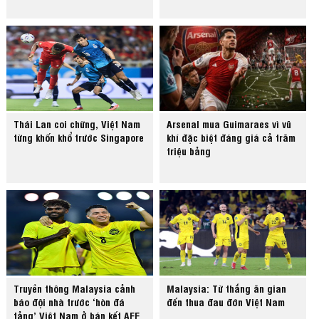
Thái Lan coi chừng, Việt Nam
Arsenal mua Guimaraes vì vũ
từng khốn khổ trước Singapore
khí đặc biệt đáng giá cả trăm
triệu bảng
Truyền thông Malaysia cảnh
Malaysia: Từ thắng ăn gian
báo đội nhà trước ‘hòn đá
đến thua đau đớn Việt Nam
tảng’ Việt Nam ở bán kết AFF