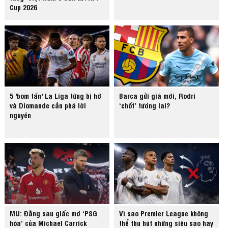
Cup 2026
5 'bom tấn' La Liga từng bị hớ
Barca gửi giá mới, Rodri
và Diomande cần phá lời
‘chốt’ tương lai?
nguyền
MU: Đằng sau giấc mơ ‘PSG
Vì sao Premier League không
hóa’ của Michael Carrick
thể thu hút những siêu sao hay