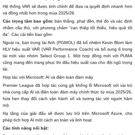
Hệ thống VAR sẽ được tinh chỉnh để đưa ra quyết định nhanh hơn
và đồng nhất hơn trong mùa 2025/26.
Các trọng tâm bao gồm:
bàn thắng, phạt đền, thẻ đỏ và xác định
nhầm cầu thủ, với phương châm "can thiệp tối thiểu, hiệu quả tối
đa". Các cải tiến bao gồm:
Ngoài ra, ban trọng tài Anh (PGMOL) đã bổ nhiệm Kevin Blom làm
HLV hiệu suất VAR (VAR Performance Coach) và bổ sung 6 trọng
tài mới vào nhóm Select Group 1. Một hợp đồng mới với PUMA
cũng mang đến trang phục thi đấu hiệu suất cao cho đội ngũ trọng
tài.
Hợp tác với Microsoft: AI và điện toán đám mây
Premier League đã hợp tác cùng gã khổng lồ Microsoft với vai trò
nhà cung cấp AI và điện toán đám mây chính thức từ mùa 2025/26,
hứa hẹn thay đổi cách vận hành số và tương tác với người hâm
mộ.
Hạ tầng của giải đấu sẽ được lưu trữ trên Microsoft Azure, cho
phép tích hợp AI một cách an toàn và linh hoạt.
Các tính năng nổi bật: