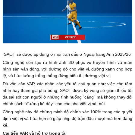
SAOT sẽ được áp dụng ở mọi trận đấu ở Ngoại hạng Anh 2025/26
Công nghệ còn tạo ra hình ảnh 3D phục vụ truyền hình và màn
hình sân vận động, với đường đỏ cho việt vị, đường xanh cho hợp
lệ, và bức tường trắng thẳng đứng biểu thị đường việt vị.
Dù vẫn cần VAR xác nhận các yếu tố chủ quan như việc cản tầm
nhìn hay tham gia pha bóng, SAOT được kỳ vọng sẽ giảm thiểu tối
đa sai sót con người ở những tình huống "căng" mà không thay đổi
chính sách "đường kẻ dày" cho các pha việt vị sát nút.
Công nghệ này đã chứng minh độ chính xác 100% trong các quyết
định việt vị và hứa hẹn sẽ giúp nhịp độ trận đấu mượt mà hơn đáng
kể.
Cải tiến VAR và hỗ trợ trọng tài