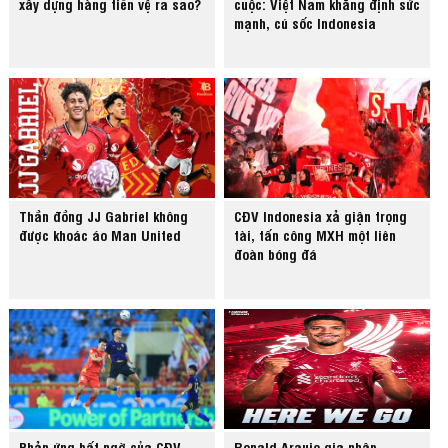
xây dựng hàng tiền vệ ra sao?
cuộc: Việt Nam khẳng định sức
mạnh, cú sốc Indonesia
Thần đồng JJ Gabriel không
CĐV Indonesia xả giận trọng
được khoác áo Man United
tài, tấn công MXH một liên
đoàn bóng đá
Phản ứng bất ngờ của CĐV
Ronald Araujo gia nhập