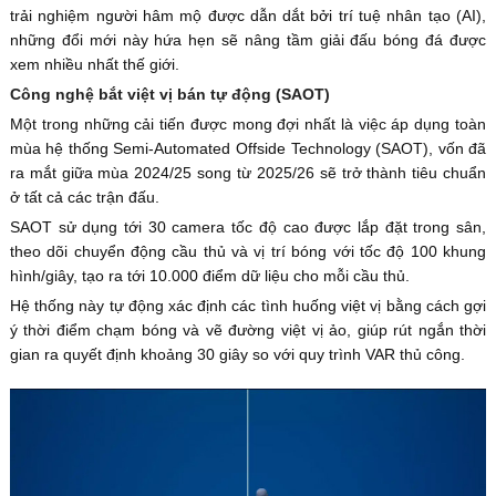
trải nghiệm người hâm mộ được dẫn dắt bởi trí tuệ nhân tạo (AI),
những đổi mới này hứa hẹn sẽ nâng tầm giải đấu bóng đá được
xem nhiều nhất thế giới.
Công nghệ bắt việt vị bán tự động (SAOT)
Một trong những cải tiến được mong đợi nhất là việc áp dụng toàn
mùa hệ thống Semi-Automated Offside Technology (SAOT), vốn đã
ra mắt giữa mùa 2024/25 song từ 2025/26 sẽ trở thành tiêu chuẩn
ở tất cả các trận đấu.
SAOT sử dụng tới 30 camera tốc độ cao được lắp đặt trong sân,
theo dõi chuyển động cầu thủ và vị trí bóng với tốc độ 100 khung
hình/giây, tạo ra tới 10.000 điểm dữ liệu cho mỗi cầu thủ.
Hệ thống này tự động xác định các tình huống việt vị bằng cách gợi
ý thời điểm chạm bóng và vẽ đường việt vị ảo, giúp rút ngắn thời
gian ra quyết định khoảng 30 giây so với quy trình VAR thủ công.